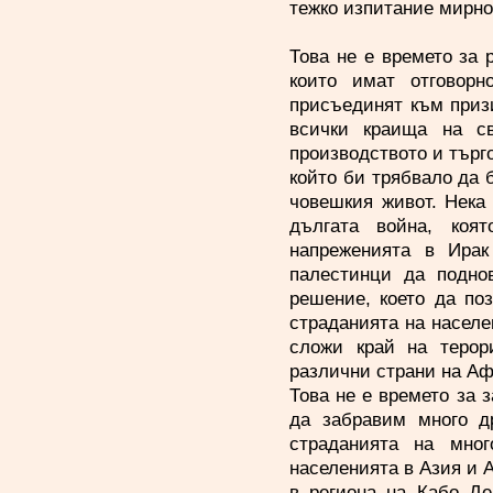
тежко изпитание мирно
Това не е времето за 
които имат отговор
присъединят към призи
всички краища на с
производството и търг
който би трябвало да 
човешкия живот. Нека 
дългата война, коя
напреженията в Ирак
палестинци да подно
решение, което да по
страданията на населе
сложи край на терор
различни страни на Аф
Това не е времето за з
да забравим много д
страданията на мно
населенията в Азия и 
в региона на Кабо Де