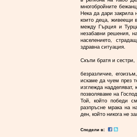
многобройните бежанци
Нека да дари закрила 
които деца, живеещи 
между Гърция и Турци
незабавни решения, н
населението, страдащ
здравна ситуация.
Скъпи братя и сестри,
безразличие, егоизъм
искаме да чуем през т
изглежда надделяват, к
позволяваме на Господ
Той, който победи с
разпръсне мрака на н
ден, който никога не з
Сподели в: