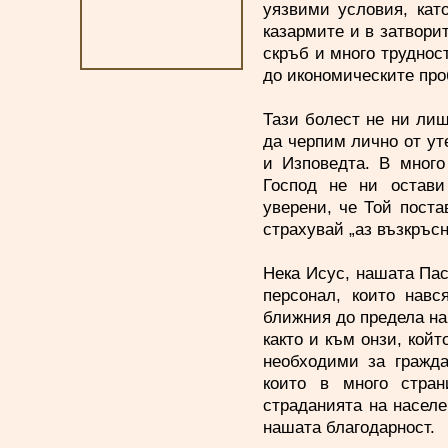
уязвими условия, кат
казармите и в затвори
скръб и много труднос
до икономическите пр
Тази болест не ни лиш
да черпим лично от ут
и Изповедта. В много
Господ не ни остави
уверени, че Той поста
страхувай „аз възкръсн
Нека Исус, нашата Пас
персонал, които навс
ближния до предела на 
както и към онзи, койт
необходими за гражда
които в много стран
страданията на насел
нашата благодарност.