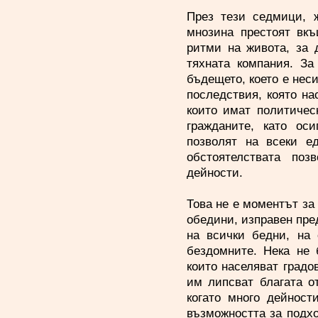
През тези седмици, 
мнозина престоят вкъ
ритми на живота, за 
тяхната компания. За
бъдещето, което е неси
последствия, която н
които имат политичес
гражданите, като ос
позволят на всеки е
обстоятелствата поз
дейности.
Това не е моментът за
обедини, изправен пре
на всички бедни, на 
бездомните. Нека не 
които населяват градо
им липсват благата о
когато много дейност
възможността за подх