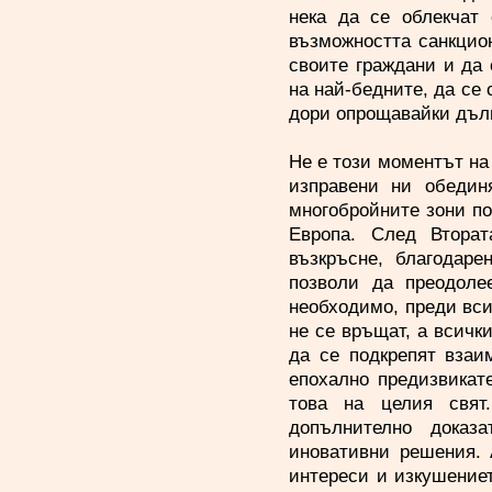
нека да се облекчат 
възможността санкцио
своите граждани и да
на най-бедните, да се
дори опрощавайки дълг
Не е този моментът на
изправени ни обедин
многобройните зони по
Европа. След Вторат
възкръсне, благодаре
позволи да преодоле
необходимо, преди вси
не се връщат, а всичк
да се подкрепят взаи
епохално предизвикате
това на целия свят
допълнително доказ
иновативни решения. 
интереси и изкушение