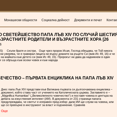
Монашески общности
Социална дейност
Документи и печат
Контак
О СВЕТЕЙШЕСТВО ПАПА ЛЪВ XIV ПО СЛУЧАЙ ШЕСТИ
ЗРАСТНИТЕ РОДИТЕЛИ И ВЪЗРАСТНИТЕ ХОРА [26
6
15) Скъпи братя и сестри, Още чрез пророк Исая, Господ обещава, че Той никога
 ни уверява, че е гравирал лицата ни върху дланите на ръцете Си (виж Ис 49, 16) и че
 на майката към детето си (виж Ис 49, 15). Пророкът ни дава да надникнем в един
ог се обръща към всеки човек и към народа
ЕЧЕСТВО – ПЪРВАТА ЕНЦИКЛИКА НА ПАПА ЛЪВ XIV
Днес папа Лъв XIV представи във Ватикана първата си дългоочаквана енциклика –
документ, който става част от учението на Католическата църква. Заглавието е –
„Magnifica Humanitas“ („Великолепното човечество“) и поставя човека в центъра на
дебата за изкуствения интелект (ИИ). В документа от 231 страници папата
предупреждава, че светът е изправен пред избор: дали ИИ ще служи на човека, или
ще се превърне в инструмент за власт и подчинение. Сравняв
Oще