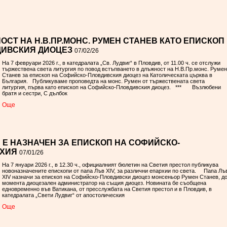
СТ НА Н.В.ПР.МОНС. РУМЕН СТАНЕВ КАТО ЕПИСКОП
ДИВСКИЯ ДИОЦЕЗ
07/02/26
На 7 февруари 2026 г., в катедралата „Св. Лудвиг“ в Пловдив, от 11.00 ч. се отслужи
тържествена света литургия по повод встъпването в длъжност на Н.В.Пр.монс. Румен
Станев за епископ на Софийско‑Пловдивския диоцез на Католическата църква в
България. Публикуваме проповедта на монс. Румен от тържествената света
литургия, първа като епископ на Софийско-Пловдивския диоцез. *** Възлюбени
братя и сестри, С дълбок
Oще
 Е НАЗНАЧЕН ЗА ЕПИСКОП НА СОФИЙСКО-
РХИЯ
07/01/26
На 7 януари 2026 г., в 12.30 ч., официалният бюлетин на Светия престол публикува
новоназначените епископи от папа Лъв XIV, за различни епархии по света. Папа Лъ
XIV назначи за епископ на Софийско-Пловдивски диоцез монсеньор Румен Станев, д
момента диоцезален администратор на същия диоцез. Новината бе съобщена
едновременно във Ватикана, от пресслужбата на Светия престол и в Пловдив, в
катедралата „Свети Лудвиг“ от апостолическия
Oще