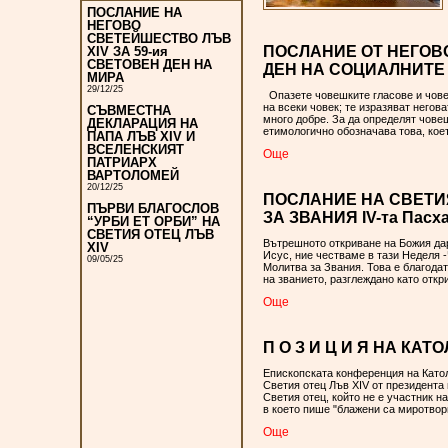
ПОСЛАНИЕ НА
НЕГОВО
СВЕТЕЙШЕСТВО ЛЪВ
ПОСЛАНИЕ ОТ НЕГОВО
XIV ЗА 59-ия
СВЕТОВЕН ДЕН НА
ДЕН НА СОЦИАЛНИТЕ К
МИРА
29/12/25
Опазете човешките гласове и чове
на всеки човек; те изразяват негов
СЪВМЕСТНА
много добре. За да определят човеш
ДЕКЛАРАЦИЯ НА
етимологично обозначава това, кое
ПАПА ЛЪВ XIV И
ВСЕЛЕНСКИЯТ
Oще
ПАТРИАРХ
ВАРТОЛОМЕЙ
20/12/25
ПОСЛАНИЕ НА СВЕТИЯ
ПЪРВИ БЛАГОСЛОВ
ЗА ЗВАНИЯ IV-та Пасха
“УРБИ ЕТ ОРБИ” НА
СВЕТИЯ ОТЕЦ ЛЪВ
Вътрешното откриване на Божия да
XIV
Исус, ние честваме в тази Неделя 
09/05/25
Молитва за Звания. Това е благод
на званието, разглеждано като отк
Oще
П О З И Ц И Я НА КА
Епископската конференция на Катол
Светия oтец Лъв XIV от президент
Светия отец, който не е участник н
в което пише "блажени са миротво
Oще