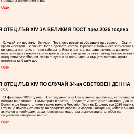
Победа на изключително вис
Oще
ОТЕЦ ЛЪВ XIV ЗА ВЕЛИКИЯ ПОСТ през 2026 година
Слушайте и постете. Великият Пост, като време за обръщане на сърцето Скъпи
братя и сестри! Великият Пост е времето, когато Църквата с майчинска загриженост,
ни кани да поставим отново тайната на Бога в центъра на нашия живот, за да може
вярата ни да възвърне своя устрем и сърцата ни да не се лутат между безпокойства 
ежедневни разсейвания. Всяко пътуване за обръщане на сърцето започва, когато
позволим да бъдем дос
Oще
 ОТЕЦ ЛЪВ XIV ПО СЛУЧАЙ 34-ия СВЕТОВЕН ДЕН НА
02/26
11 февруари 2026 година Състраданието на Самарянина: да обичаш, като понася
болката на ближния Скъпи братя и сестри, Тридесет и четвъртият Световен Ден на
Болните ще бъде отслужен тържествено в Чиклайо, Перу на 11 февруари 2026 година.
Ето защо поисках отново да ви предложа образа на добрия Самарянин, който е винаги
актуален и необходим, за да преоткрием красотата и милосърдната любов на
социалното измерение на със
Oще