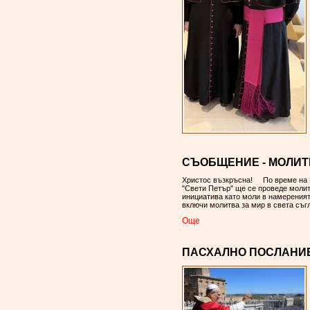
СЪОБЩЕНИЕ - МОЛИТВА
Христос възкръсна! По време на Ве
"Свети Петър" ще се проведе моли
инициатива като моли в намеренията
включи молитва за мир в света съг
Oще
ПАСХАЛНО ПОСЛАНИЕ Н