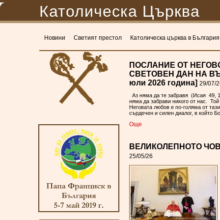
Католическа Църква
Новини
Светият престол
Католическа църква в България
ПОСЛАНИЕ ОТ НЕГОВ
СВЕТОВЕН ДАН НА ВЪ
юли 2026 година]
29/07/2
Аз няма да те забравя (Исая 49, 
няма да забрави никого от нас. Той
Неговата любов е по-голяма от тази
сърдечен и силен диалог, в който Б
Oще
ВЕЛИКОЛЕПНОТО ЧОВ
25/05/26