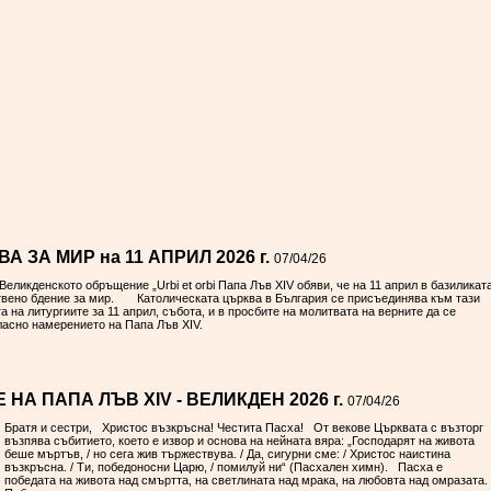
 ЗА МИР на 11 АПРИЛ 2026 г.
07/04/26
ликденското обръщение „Urbi et orbi Папа Лъв XIV обяви, че на 11 април в базиликат
твено бдение за мир. Католическата църква в България се присъединява към тази
 на литургиите за 11 април, събота, и в просбите на молитвата на верните да се
ласно намерението на Папа Лъв XIV.
А ПАПА ЛЪВ XIV - ВЕЛИКДЕН 2026 г.
07/04/26
Братя и сестри, Христос възкръсна! Честита Пасха! От векове Църквата с възторг
възпява събитието, което е извор и основа на нейната вяра: „Господарят на живота
беше мъртъв, / но сега жив тържествува. / Да, сигурни сме: / Христос наистина
възкръсна. / Ти, победоносни Царю, / помилуй ни“ (Пасхален химн). Пасха е
победата на живота над смъртта, на светлината над мрака, на любовта над омразата.