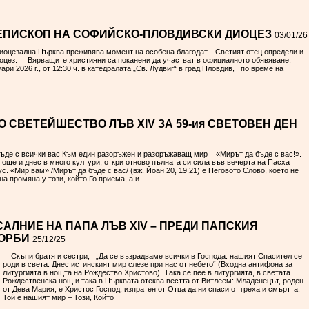
ЕПИСКОП НА СОФИЙСКО-ПЛОВДИВСКИ ДИОЦЕЗ
03/01/26
оцезална Църква преживява момент на особена благодат. Светият отец определи и
иоцез. Вярващите християни са поканени да участват в официалното обявяване,
ри 2026 г., от 12:30 ч. в катедралата „Св. Лудвиг“ в град Пловдив, по време на
 СВЕТЕЙШЕСТВО ЛЪВ XIV ЗА 59-ия СВЕТОВЕН ДЕН
 бъде с всички вас Към един разоръжен и разоръжаващ мир «Мирът да бъде с вас!».
 още и днес в много култури, откри отново пълната си сила във вечерта на Пасха
. «Мир вам» /Мирът да бъде с вас/ (вж. Йоан 20, 19.21) е Неговото Слово, което не
на промяна у този, който Го приема, а и
АЛНИЕ НА ПАПА ЛЪВ XIV – ПРЕДИ ПАПСКИЯ
 ОРБИ
25/12/25
Скъпи братя и сестри, „Да се възрадваме всички в Господа: нашият Спасител се
роди в света. Днес истинският мир слезе при нас от небето“ (Входна антифона за
литургията в нощта на Рождество Христово). Така се пее в литургията, в светата
Рождественска нощ и така в Църквата отеква вестта от Витлеем: Младенецът, роден
от Дева Мария, е Христос Господ, изпратен от Отца да ни спаси от греха и смъртта.
Той е нашият мир – Този, Който