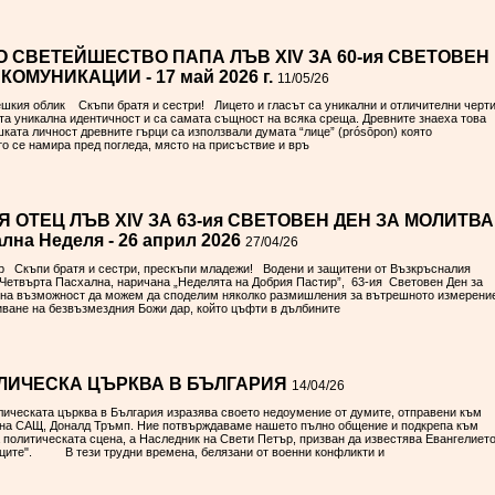
 СВЕТЕЙШЕСТВО ПАПА ЛЪВ XIV ЗА 60-ия СВЕТОВЕН
ОМУНИКАЦИИ - 17 май 2026 г.
11/05/26
шкия облик Скъпи братя и сестри! Лицето и гласът са уникални и отличителни черт
ата уникална идентичност и са самата същност на всяка среща. Древните знаеха това
ката личност древните гърци са използвали думата “лице” (prósōpon) която
то се намира пред погледа, място на присъствие и връ
 ОТЕЦ ЛЪВ XIV ЗА 63-ия СВЕТОВЕН ДЕН ЗА МОЛИТВА
лна Неделя - 26 април 2026
27/04/26
р Скъпи братя и сестри, прескъпи младежи! Водени и защитени от Възкръсналия
-Четвърта Пасхална, наричана „Неделята на Добрия Пастир”, 63-ия Световен Ден за
атна възможност да можем да споделим няколко размишления за вътрешното измерени
риване на безвъзмездния Божи дар, който цъфти в дълбините
ТОЛИЧЕСКА ЦЪРКВА В БЪЛГАРИЯ
14/04/26
ическата църква в България изразява своето недоумение от думите, отправени към
а на САЩ, Доналд Тръмп. Ние потвърждаваме нашето пълно общение и подкрепа към
а политическата сцена, а Наследник на Свети Петър, призван да известява Евангелието
рците". В тези трудни времена, белязани от военни конфликти и