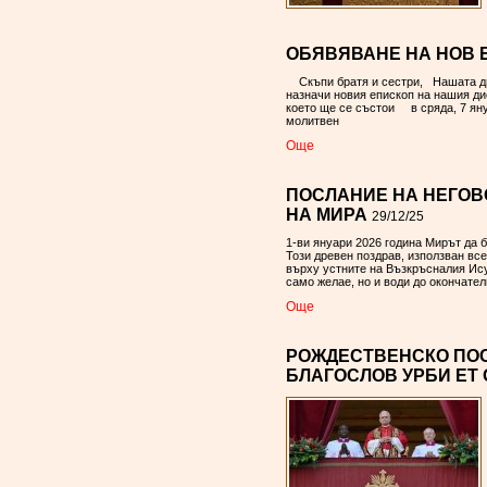
ОБЯВЯВАНЕ НА НОВ 
Скъпи братя и сестри, Нашата ди
назначи новия епископ на нашия д
което ще се състои в сряда, 7 януа
молитвен
Oще
ПОСЛАНИЕ НА НЕГОВО
НА МИРА
29/12/25
1-ви януари 2026 година Мирът да
Този древен поздрав, използван все
върху устните на Възкръсналия Исус
само желае, но и води до окончател
Oще
РОЖДЕСТВЕНСКО ПОС
БЛАГОСЛОВ УРБИ ЕТ