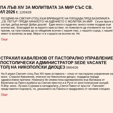
А ЛЪВ XIV ЗА МОЛИТВАТА ЗА МИР СЪС СВ.
 2026 г.
12/04/26
ПОЗДРАВ НА СВЕТИЯ ОТЕЦ КЪМ ВЯРВАЩИТЕ НА ПЛОЩАДА ПРЕД БАЗИЛИКАТА
„СВ. ПЕТЪР“ ПРЕДИ НАЧАЛОТО НА БДЕНИЕТО С МОЛИТВА ЗА МИР. Скъпи братя 
сестри, добър вечер! Добре дошли! Един много сърдечен, много голям поздрав към
всички вас. Благодаря ви за вашето присъствие, че пожелахте да откликнете на този
призив, на тази покана да се обединим всички с нашия глас, с нашите сърца, с нашия
живот в молитва за мир. Мирът е в сърцата на всички ни. Не
Oще
. СТРАХИЛ КАВАЛЕНОВ ОТ ПАСТОРАЛНО УПРАВЛЕНИ
АПОСТОЛИЧЕСКИ АДМИНИСТРАТОР SEDE VACANTE
СТОЛ) НА НИКОПОЛСКИ ДИОЦЕЗ
09/04/26
На 9 април Светият отец Лъв XIV прие оставката – отказ от пасторално управление на
монс. Страхил Каваленов, епископ на Никополски диоцез, подадена поради
здравословни причини. Новината бе оповестена едновременно във Ватикана от
Бюлетина на Пресслужбата на Светия престол и в Русе от апостолическия нунций,
Н.Впр. монс. Лучано Суриани в катедралата „Свети Павел от кръста“. Папският
представител подчерта, че „решението на Папата е придружено от неговия специал
Oще