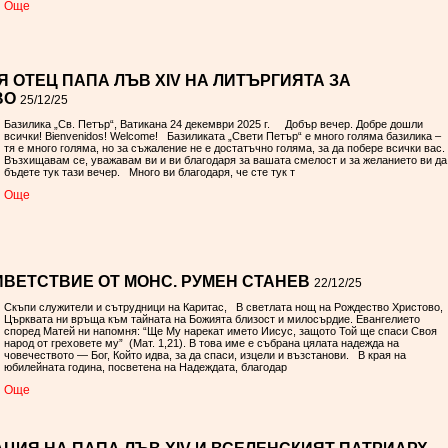
Oще
 ОТЕЦ ПАПА ЛЪВ XIV НА ЛИТЪРГИЯТА ЗА
ВО
25/12/25
Базилика „Св. Петър“, Ватикана 24 декември 2025 г. Добър вечер. Добре дошли
всички! Bienvenidos! Welcome! Базиликата „Свети Петър“ е много голяма базилика –
тя е много голяма, но за съжаление не е достатъчно голяма, за да побере всички вас.
Възхищавам се, уважавам ви и ви благодаря за вашата смелост и за желанието ви да
бъдете тук тази вечер. Много ви благодаря, че сте тук т
Oще
ВЕТСТВИЕ ОТ МОНС. РУМЕН СТАНЕВ
22/12/25
Скъпи служители и сътрудници на Каритас, В светлата нощ на Рождество Христово,
Църквата ни връща към тайната на Божията близост и милосърдие. Евангелието
според Матей ни напомня: “Ще Му нарекат името Иисус, защото Той ще спаси Своя
народ от греховете му” (Мат. 1,21). В това име е събрана цялата надежда на
човечеството — Бог, Който идва, за да спаси, изцели и възстанови. В края на
юбилейната година, посветена на Надеждата, благодар
Oще