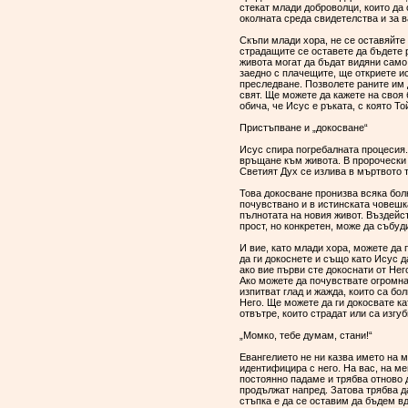
стекат млади доброволци, които да
околната среда свидетелства и за 
Скъпи млади хора, не се оставяйте 
страдащите се оставете да бъдете р
живота могат да бъдат видяни само с
заедно с плачещите, ще откриете и
преследване. Позволете раните им 
свят. Ще можете да кажете на своя 
обича, че Исус е ръката, с която То
Пристъпване и „докосване“
Исус спира погребалната процесия.
връщане към живота. В пророчески 
Светият Дух се излива в мъртвото 
Това докосване пронизва всяка болк
почувствано и в истинската човешк
пълнотата на новия живот. Въздейст
прост, но конкретен, може да събуд
И вие, като млади хора, можете да 
да ги докоснете и също като Исус 
ако вие първи сте докоснати от Нег
Ако можете да почувствате огромна
изпитват глад и жажда, които са бо
Него. Ще можете да ги докосвате ка
отвътре, които страдат или са изгу
„Момко, тебе думам, стани!“
Евангелието не ни казва името на 
идентифицира с него. На вас, на ме
постоянно падаме и трябва отново да
продължат напред. Затова трябва д
стъпка е да се оставим да бъдем вд