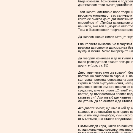
бъде изживян. Този живот е подкре
да изживеем този живот достойно и
Този живот наистина е ново творен
вероятно мнозина от вас са чували
които се очаква да бъдат полезни в
способности“, „Трябва да осъзнае с
на някой, ако той е „мъртъв отвътр
Това е божествено и творческо сло
Да живеем новия живот като „възкр
Евангелието ни казва, че младежът 
веднага да говори и да изразява бе
нужди и мечти. Може би преди те ни
Да говорим означава и да встъпим в
ни се разпадат или стават повърхно
другите (срв. ст. 15).
Днес, ние често сме „свързани“, б
постоянно залепени за екрана. С н
културна промяна, основана на запо
скрити в своя виртуален свят, нека
реалност, която е много повече от 
средство, а не като цел. „Стани!“ 
света“, да възпламеним своите над
какъвто си!“ Ако това бъде нашето
лицата им да се оживят и да станат
Ако давате живот, ще има и кой да 
красиво и се опитайте да сторите н
нещо или още по-добре, към някого
от мъртвите, ще станат свидетели 
Скъпи млади хора, какви са вашите 
млади хора нещо красиво, независи