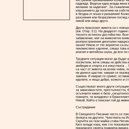
екстремни преживявания излагат на
надежда. Веднъж една млада жена м
желание за надигане“. За съжаление
изкушението да посегнем на собстве
в бездна от мъка и разкаяние! Колк
разсеяния или безразличен поглед н
никой или нищо друго.
Други прахосват живота си с повър
(вж. Откр. 3:1). На двадесет годин
тяхното истинско достойнство. Вси
забавление, миг на мимолетно вним
разпространения дигитален нарциси
начин! Някои от тях вероятно са в
лекомислено харчене, сякаш това е
апатия и житейска скука, до все по
Трудните ситуации могат да бъдат р
посветили, вече сякаш не действа 
амбиции в спорта и в изкуствата ..
са част от живота на всеки човек, 
ни донесе щастие, накрая се оказва
замяна. И накрая се сриват, остава
идолите, е нещо добро, колкото и 
Съществуват много други ситуации 
за зависимостите, престъпността, 
осъзнаете какво е било „смъртоносн
помните, че младежът в Евангелиет
Някой, Който е поискал той да живе
Състрадание
В Свещеното Писание често се говор
болката на другите. Чувствата на И
Скръбта на тази майка става Негов
Като млади хора, вие сте показвали
предлагате своята подкрепа винаги,