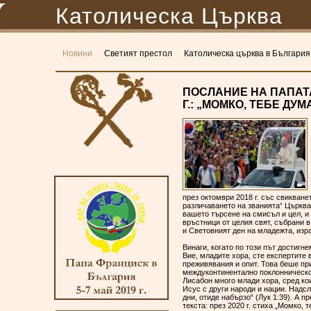
Католическа Църква
Новини
Светият престол
Католическа църква в България
ПОСЛАНИЕ НА ПАПАТА
Г.: „МОМКО, ТЕБЕ ДУМА
през октомври 2018 г. със свикване
различаването на званията“ Църква
вашето търсене на смисъл и цел, и 
връстници от целия свят, събрани 
и Световният ден на младежта, из
Винаги, когато по този път достигн
Вие, младите хора, сте експертите 
преживявания и опит. Това беше пр
междуконтинентално поклонническо 
Лисабон много млади хора, сред кои
Исус с други народи и нации. Надс
дни, отиде набързо“ (Лук 1:39). А 
текста: през 2020 г. стиха „Момко, те