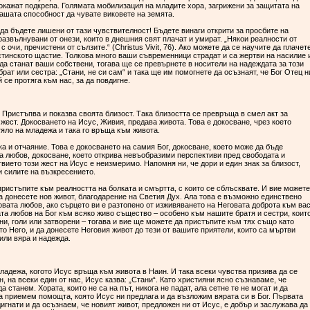
 окажат подкрепа. Голямата мобилизация на младите хора, загрижени за защитата на
вашата способност да чувате виковете на земята.
да бъдете лишени от тази чувствителност! Бъдете винаги открити за просбите на
азвълнувани от онези, които в днешния свят плачат и умират. „Някои реалности от
 очи, пречистени от сълзите.“ (Christus Vivit, 76). Ако можете да се научите да плачет
стинското щастие. Толкова много ваши съвременници страдат и са жертви на насилие 
да станат ваши собствени, тогава ще се превърнете в носители на надеждата за този
брат или сестра: „Стани, не си сам“ и така ще им помогнете да осъзнаят, че Бог Отец н
й се протяга към нас, за да повдигне.
 Пристъпва и показва своята близост. Така близостта се превръща в смел акт за
жест. Докосването на Исус, Живия, предава живота. Това е докосване, чрез което
тяло на младежа и така го връща към живота.
а и отчаяние. Това е докосването на самия Бог, докосване, което може да бъде
а любов, докосване, което открива невъобразими перспективи пред свободата и
вието този жест на Исус е неизмеримо. Напомня ни, че дори и един знак за близост,
и силите на възкресението.
пристъпите към реалността на болката и смъртта, с които се сблъсквате. И вие можете
да донесете нов живот, благодарение на Светия Дух. Ала това е възможно единствено
овата любов, ако сърцето ви е разтопено от изживяването на Неговата доброта към вас
та любов на Бог към всяко живо същество ‒ особено към нашите братя и сестри, коит
лни, голи или затворени ‒ тогава и вие ще можете да пристъпите към тях също като
то Него, и да донесете Неговия живот до тези от вашите приятели, които са мъртви
били вяра и надежда.
младежа, когото Исус връща към живота в Наин. И така всеки чувства призива да се
н, на всеки един от нас, Исус казва: „Стани“. Като християни ясно съзнаваме, че
 станем. Хората, които не са на път, никога не падат, ала сетне те не могат и да
а приемем помощта, която Исус ни предлага и да възложим вярата си в Бог. Първата
игнати и да осъзнаем, че новият живот, предложен ни от Исус, е добър и заслужава да