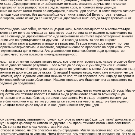
 опасност собствения си живот. Други са „мъртви“, защото се чувстват лишени от
и каза: „Сред приятелите си забелязвам по-малко желание за участие, по-малко
 депресията се разпростира и сред младите хора, а понякога води дори до
ния си живот. Колко много са ситуациите, в които цари апатия, в които хората затъват
о млади хора плачат, без да има кой да чуе тяхната просба! Вместо това те срещат
а хората, които искат да се насладят на „щастливия миг“, без да бъдат тревожени от
хностни дела, мислейки, че това ги държи живи, макар всъщност са мъртви отвътре
и животът им вече започва да затъва, вместо да успява да ги издигне до равнището на
чко се свежда до „преживяването“ и до откриването на глътка удовлетворение: минута
ание или на привързаност от другите… А какво да кажем за все по-широко
зъм, който засяга еднакво и млади и възрастни. Твърде много хора живеят по този
ъзприели материализма на околните, загрижени само за правенето на пари и тяхното
 единствената цел в живота. Ала дългосрочно това неизбежно води до нещастие,
-голямо чувство на празнота и неудовлетвореност.
езултат и от личен провал, когато нещо, което ни е интересувало, на което сме се бил
или не дава желаните резултати. Това може да се случи с училището или с нашите
. Краят на „мечтата“ може да ни накара да се почувстваме мъртви. Ала неуспехите същ
понякога те дори може да се окажат благодат! Нерядко нещо, което сме мислили, че ще
 илюзия, идол. Идолите изискват всичко от нас; те ни поробват, без нищо да ни дават в
йки след себе си само облак прах. Нашият провал, ако бъде причина за сриването на
страдание да предизвика.
на физическа или морална смърт, с които един млад човек може да се сблъска. Мисл
бедността или тежката болест. Оставям ви да размислите сами за тези неща и да
о“ за вас или за ваш близък, сега или в миналото. Но в същото време ви моля да
о е бил наистина мъртъв, но успява да се върне към живота, защото е бил видян от
е. Същото може да се случи и на нас, днес и всеки следващ ден.
и за чувствата, изпитвани от онези, които се оставят да бъдат „сетивно“ докоснати от
сус Го карат да сподели живота на другите. Той прави тяхната болка Своя собствена.
а. Смъртта на този млад човек става Негова.
 отново и отново, че сте способни на съ-страдание. Мисля за всички вас, които щедро
 когато ситуацията го изисква. Няма бедствие, земетресение или наводнение, без да с