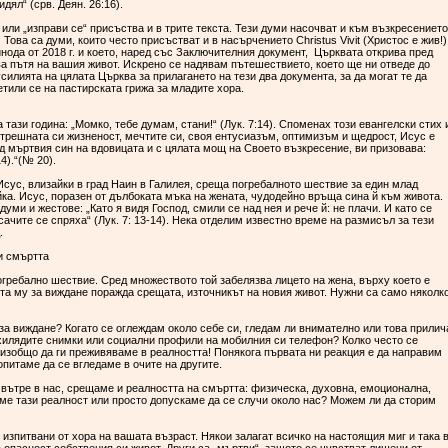
дял“ (срв. Деян. 26:16).
“ или „изправи се“ присъства и в трите текста. Тези думи насочват и към възкресението
Това са думи, които често присъстват и в насърчението Christus Vivit (Христос е жив!)
нода от 2018 г. и което, наред със Заключителния документ, Църквата открива пред
ява пътя на вашия живот. Искрено се надявам пътешествието, което ще ни отведе до
силията на цялата Църква за прилагането на тези два документа, за да могат те да
тили се на пастирската грижа за младите хора.
 тази година: „Момко, тебе думам, стани!“ (Лук. 7:14). Споменах този евангелски стих 
и вътрешната си жизненост, мечтите си, своя ентусиазъм, оптимизъм и щедрост, Исус е
ед мъртвия син на вдовицата и с цялата мощ на Своето възкресение, ви призовава:
4).“(№ 20).
Исус, влизайки в град Наин в Галилея, среща погребалното шествие за един млад
йка. Исус, поразен от дълбоката мъка на жената, чудодейно връща сина й към живота.
уми и жестове: „Като я видя Господ, смили се над нея и рече й: не плачи. И като се
сачите се спряха“ (Лук. 7: 13-14). Нека отделим известно време на размисъл за тези
д.
 и смъртта
огребално шествие. Сред множеството той забелязва лицето на жена, върху което е
та му за виждане поражда срещата, източникът на новия живот. Нужни са само няколк
за виждане? Когато се оглеждам около себе си, гледам ли внимателно или това прилич
 хилядите снимки или социални профили на мобилния си телефон? Колко често се
 изобщо да ги преживяваме в реалността! Понякога първата ни реакция е да направим
опитаме да се вгледаме в очите на другите.
и вътре в нас, срещаме и реалността на смъртта: физическа, духовна, емоционална,
ме тази реалност или просто допускаме да се случи около нас? Можем ли да сторим
 изпитвани от хора на вашата възраст. Някои залагат всичко на настоящия миг и така 