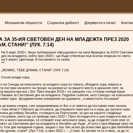
Монашески общности
Социална дейност
Документи и печат
Контак
 ЗА 35-ИЯ СВЕТОВЕН ДЕН НА МЛАДЕЖТА ПРЕЗ 2020
М, СТАНИ!“ (ЛУК. 7:14)
На 5 март 2020 г. беше публикувано обръщението на папа Франциск за XXXV Светове
ден на младежта, който през 2020 г. ще бъде отбелязан във всички епархии по света
на 5 април, Цветница. В посланието се казва:
***
„МОМКО, ТЕБЕ ДУМАМ, СТАНИ!“ (ЛУК 7:14)
Скъпи млади хора,
то на Синода на епископите за младите хора по темата „Младите хора, вярата и
та постави началото на процес на размисъл за вашето място в днешния свят, за
за вашата връзка с Бог. През януари 2019 г. се срещнах със стотици хиляди ваши
в Панама за Световния ден на младежта. Подобни събития, като Синодът на епископит
разяват едно фундаментално измерение на Църквата: „съвместното пътуване“.
ем до важна спирка, сме предизвиквани от Бог и от живота да поставим ново начало.
в тази област! Обичате да пътувате, да откривате нови места и хора, да трупате нови
ичина да избера Лисабон, столицата на Португалия, за цел на нашето следващо
пътуване, което ще се проведе през 2022 г. През петнадесети и шестнадесети век от
то и много мисионери, се отправят към непознати земи, за да споделят своя опит от
ловът на Световния ден на младежта в Лисабон ще бъде: „И като стана Мариам през ти
през тези две междинни години, заедно с вас бих искал да осмислим други два библейски
бе думам, стани!“ (Лук 7:14), а през 2021 г. ‒ „Стани. Аз затова ти се и явих, за да те