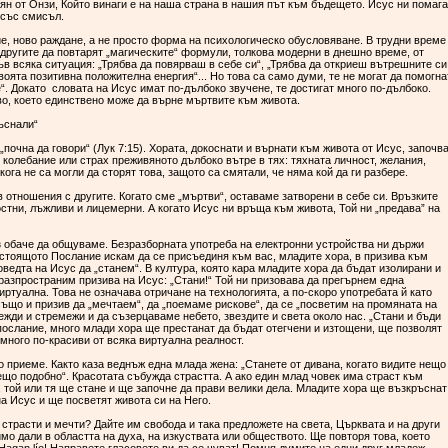
пян от Онзи, Който винаги е на наша страна в нашия път към бъдещето. Исус ни помага
 със смисъл.
ие, ново раждане, а не просто форма на психологическо обусловяване. В трудни време
 другите да повтарят „магическите“ формули, толкова модерни в днешно време, от
ъв всяка ситуация: „Трябва да повярваш в себе си“, „Трябва да откриеш вътрешните си
воята позитивна положителна енергия“... Но това са само думи, те не могат да помогна
е“. Докато словата на Исус имат по-дълбоко звучене, те достигат много по-дълбоко.
во, което единствено може да върне мъртвите към живота.
ъснали“
„почна да говори“ (Лук 7:15). Хората, докоснати и върнати към живота от Исус, започв
з колебание или страх преживяното дълбоко вътре в тях: тяхната личност, желания,
кога не са могли да сторят това, защото са смятали, че няма кой да ги разбере.
 отношения с другите. Когато сме „мъртви“, оставаме затворени в себе си. Връзките
стни, лъжливи и лицемерни. А когато Исус ни връща към живота, Той ни „предава” на
ез обаче да общуваме. Безразборната употреба на електронни устройства ни държи
астоящото Послание искам да се присъединя към вас, младите хора, в призива към
ведта на Исус да „станем“. В култура, която кара младите хора да бъдат изолирани и
 разпространим призива на Исус: „Стани!“ Той ни призовава да прегърнем една
виртуална. Това не означава отричане на технологията, а по-скоро употребата й като
е също и призив да „мечтаем“, да „поемаме рискове“, да се „посветим на промяната на
ежди и стремежи и да съзерцаваме небето, звездите и света около нас. „Стани и бъди
 послание, много млади хора ще престанат да бъдат отегчени и изтощени, ще позволят
 много по-красиви от всяка виртуална реалност.
го приеме. Както каза веднъж една млада жена: „Станете от дивана, когато видите нещо
ещо подобно“. Красотата събужда страстта. А ако един млад човек има страст към
, той или тя ще стане и ще започне да прави велики дела. Младите хора ще възкръснат
на Исус и ще посветят живота си на Него.
страсти и мечти? Дайте им свобода и така предложете на света, Църквата и на други
мо дали в областта на духа, на изкуствата или обществото. Ще повторя това, което