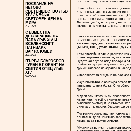
поставя свидетел на онова, що си ви
ПОСЛАНИЕ НА
НЕГОВО
Както забелязвате, глаголът „стани
СВЕТЕЙШЕСТВО ЛЪВ
към пробуждането към новия живот. 
XIV ЗА 59-ия
с което се обърнах към вас след Си
СВЕТОВЕН ДЕН НА
вас като светлина, която да освет
Лисабон, да бъде съпроводено и с у
МИРА
ръководят мисията на хората, посве
29/12/25
СЪВМЕСТНА
ДЕКЛАРАЦИЯ НА
Нека сега се насочим към темата за
ПАПА ЛЪВ XIV И
в Christus Vivit: „Ако сте загубил
застанал пред вас, както някога пр
ВСЕЛЕНСКИЯТ
„Момко, тебе думам, стани“ (Лук.7:1
ПАТРИАРХ
ВАРТОЛОМЕЙ
Този библейски откъс разказва как 
20/12/25
човек, едничък син на овдовяла ма
ПЪРВИ БЛАГОСЛОВ
Чудото се случва след поредица от д
приближи, допря се до носилото; но
“УРБИ ЕТ ОРБИ” НА
думи и жестове от страна на Госпо
СВЕТИЯ ОТЕЦ ЛЪВ
XIV
Способност за виждане на болката
09/05/25
Исус внимателно се взира в това п
изписана голяма болка. Способност
думи.
А дали самият аз имам способност 
на начина, по който скролвам през
оказваме очевидци на събития, без
снимка с телефона, без дори да се 
Постоянно около нас, но понякога 
социална. Дали наистина забелязва
нещо, за да върнем живота.
Мисля и за всички трудни ситуации,