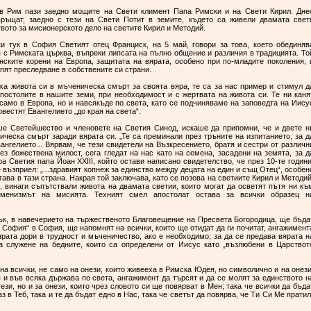
 в Рим пази заедно мощите на Свети климент Папа Римски и на Свети Кирил. Дне
ръщат, заедно с тези на Свети Потит в земите, където са живели двамата свет
твото за мисионерското дело на светите Кирил и Методий.
и тук в София Светият отец Франциск, на 5 май, говори за това, което обединяв
 с Римската църква, въпреки липсата на пълно общение и различия в традицията. То
нските корени на Европа, защитата на вярата, особено при по-младите поколения, 
рпят преследване в собствените си страни.
ха живота си в мъченическа смърт за своята вяра, те са за нас пример и стимул д
постолите в нашите земи, при необходимост и с жертвата на живота си. Те ни каня
само в Европа, но и навсякъде по света, като се подчиняваме на заповедта на Иису
овестят Евангелието „до края на света“.
ше Светейшество и членовете на Светия Синод, искаше да припомни, че и двете н
ческа смърт заради вярата си. „Те са преминали през тръните на изпитанието, за д
ангелието... Вярвам, че тези свидетели на Възкресението, братя и сестри от различн
з божествена милост, сега гледат на нас като на семена, засадени на земята, за д
ира Светия папа Йоан XXIII, който остави написано свидетелство, че през 10-те години
 е възприел: „...здравият копнеж за единство между децата на един и същ Отец“, особен
ава в тази страна. Накрая той заключава, като се позова на светиите Кирил и Методий
и, винаги съпътствали живота на двамата светии, които могат да осветят пътя ни къ
уменизмът на мисията. Техният смел апостолат остава за всички образец н
тък, в навечерието на тържественото Благовещение на Пресвета Богородица, ще бъда
 София“ в София, ще напомнят на всички, които ще отидат да ги почитат, ангажимент
рата дори в трудност и мъченичество, ако е необходимо; за да се предава вярата н
а служене на бедните, които са определени от Иисус като „възлюбени в Царствот
на всички, не само на онези, които живееха в Римска Юдея, но символично и на онези
 и във всяка държава по света, ангажимент да търсят и да се молят за единството н
ези, но и за онези, които чрез словото си ще повярват в Мен; така че всички да бъда
 аз в Теб, така и те да бъдат едно в Нас, така че светът да повярва, че Ти Си Ме пратил