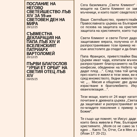
ПОСЛАНИЕ НА
Сега базиликата „Свети Климент“
НЕГОВО
мощите на Свети Климент се зав
СВЕТЕЙШЕСТВО ЛЪВ
мъченици, и които пазят свидетелс
XIV ЗА 59-ия
СВЕТОВЕН ДЕН НА
Ваше Светейшество, приветствайк
Православната църква на България
МИРА
се позова на защитата на христия
29/12/25
защитата на християните, които тъ
СЪВМЕСТНА
ДЕКЛАРАЦИЯ НА
Свети Климент и свети Потит дадо
ПАПА ЛЪВ XIV И
защитаваме вярата, получена от А
разпространяваме този пример не 
ВСЕЛЕНСКИЯТ
към апостолите да отидат и да благ
ПАТРИАРХ
ВАРТОЛОМЕЙ
Папа Франциск, приветствайки Ва
20/12/25
Църкви имат чада, изпитали мъчени
ПЪРВИ БЛАГОСЛОВ
разпространят благоуханието на Ев
конфесии, обединени на Небето чре
“УРБИ ЕТ ОРБИ” НА
дадат плод ...“. След това той цит
СВЕТИЯ ОТЕЦ ЛЪВ
през които е живял в тези земи, ви
XIV
сред множеството, бедни живели тог
09/05/25
че: „... Мисия и общение: две дум
израстване в братолюбието. Ик
евангелизация…“.
Тези мощи, които от 24 март ната
почитани в древната църква „Света
да защитават и разпространяват вя
по-младите поколения с пример з
Божие“.
Те също ще помнят, че Иисус даде 
които биха живели в Рим, България
християните. „Моля се не само за т
едно ... Както Ти, Отче, Си в Мен и
(Йоан 17: 20-21).