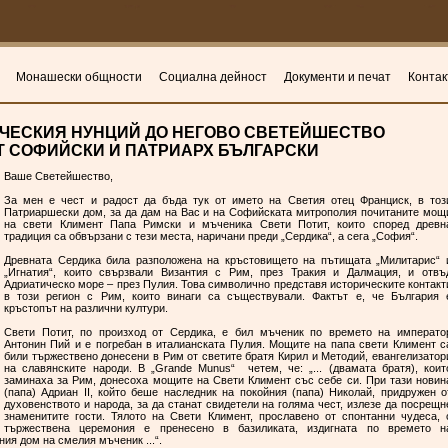
Монашески общности
Социална дейност
Документи и печат
Контак
ЧЕСКИЯ НУНЦИЙ ДО НЕГОВО СВЕТЕЙШЕСТВО
 СОФИЙСКИ И ПАТРИАРХ БЪЛГАРСКИ
Ваше Светейшество,
За мен е чест и радост да бъда тук от името на Светия отец Франциск, в тоз
Патриаршески дом, за да дам на Вас и на Софийската митрополия почитаните мощ
на свети Климент Папа Римски и мъченика Свети Потит, които според древн
традиция са обвързани с тези места, наричани преди „Сердика“, а сега „София“.
Древната Сердика била разположена на кръстовището на пътищата „Милитарис“ 
„Игнатия“, които свързвали Византия с Рим, през Тракия и Далмация, и отвъ
Адриатическо море – през Пулия. Това символично представя историческите контакт
в този регион с Рим, които винаги са съществували. Фактът е, че България 
кръстопът на различни култури.
Свети Потит, по произход от Сердика, е бил мъченик по времето на императо
Антонин Пий и е погребан в италианската Пулия. Мощите на папа свети Климент с
били тържествено донесени в Рим от светите братя Кирил и Методий, евангелизатор
на славянските народи. В „Grande Munus“ четем, че: „... (двамата братя), коит
заминаха за Рим, донесоха мощите на Свети Климент със себе си. При тази новин
(папа) Адриан II, който беше наследник на покойния (папа) Николай, придружен о
духовенството и народа, за да станат свидетели на голяма чест, излезе да посрещн
знаменитите гости. Тялото на Свети Климент, прославено от спонтанни чудеса, 
тържествена церемония е пренесено в базиликата, издигната по времето н
ия дом на смелия мъченик ...“.