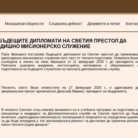
Монашески общности
Социална дейност
Документи и печат
Контак
БЪДЕЩИТЕ ДИПЛОМАТИ НА СВЕТИЯ ПРЕСТОЛ ДА
ОДИШНО МИСИОНЕРСКО СЛУЖЕНИЕ
Папа Франциск постанови бъдещите дипломати на Светия престол да преминава
едногодишно мисионерско служение като част от тяхната подготовка. Новината беш
съобщена в писмо на папа Франциск от 11 февруари 2020 г. до президента н
Папската църковна академия, институцията, натоварена с образованието 
подготовката на бъдещите служители на папската дипломатическа служба.
Писмото, което беше оповестено на 17 февруари 2020 г., е адресирано д
американския прелат архиепископ Джоузеф Марино, президент на Академията.
В писмото Светият отец изказва желанието си в учебната програма за подготовка н
свещеници и кандидати за Дипломатическата служба на Светия престол да бъд
включено „едногодишно мисионерско посвещение в епархиите на определени църкви
за да бъде изградена у тях мисионерската ревност за достигане до гранични регион
извън техните родни диоцези.“