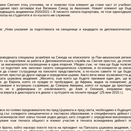
ино Светият отец уточнява, че е пожелал този елемент да стане част от учебнат
ведения през октомври във Ватикана Синод за Амазония. Новият елемент ще бъд
едващата академична 2020/2021 г. В писмото папата подчертава, че този едногодише
 полза на студентите в по-късното им служение.
ие „Нови указания за подготовката на свещеници и кандидати за дипломатическат
проведената специална асамблея на Синода на епископите за Пан-амазонския регион
то са подготвяни за работа в Дипломатическата служба на Светия престол, да отеля
е за мисионерското посвещение в една епархия. Убеден съм, че това ще бъде полезе
 се подготвят или започват своето свещеническо служение, и по-конкретно за онези
и да станат сътрудници на папските представители, а по-късно самите те ще бъда
ветия престол до други народи и определени църкви. Както вече имах възможността д
ата църковна академия: „Мисията, към която ще бъдете призвани един ден, ще в
а: до Европа, която се нуждае от пробуждане; до Африка, жадна за помирение; д
хранване и вътрешно съзряване; до Северна Америка, която се нуждае да преоткри
оято не е дефинирана от изключването; до Азия и Океания, изправени пре
а вярата в диаспората и в диалог с културите на техните предци“ (25 юни 2015 г.).
 все по-голямо предизвикателство пред Църквата и пред света, необходимо е бъдещит
ед със солидното свещеническо и пастирско образование, и специфичната дейност 
мисионерски опит извън техния роден диоцез, като споделят с определени мисионерск
уване към тяхната общност и вземат участие в тяхната всекидневна дейност п
 братко, който наскоро поехте поста на президент на Папската църковна академия, 