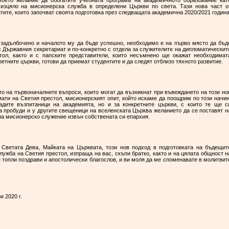
оето желание да обогатите учебната програма на академичното образование кат
 изцяло на мисионерска служба в определени Църкви по света. Тази нова част о
нтите, които започват своята подготовка през следващата академична 2020/2021 година
о-задълбочено и началото му да бъде успешно, необходимо е на първо място да бъд
 Държавния секретариат и по-конкретно с отдела за служителите на дипломатическит
тол, както и с папските представители, които несъмнено ще окажат необходимат
етните църкви, готови да приемат студентите и да следят отблизо тяхното развитие.
о на първоначалните въпроси, които могат да възникнат при въвеждането на този но
ати на Светия престол, мисионерският опит, който искаме да поощрим по този начин
дите възпитаници на академията, но и за конкретните църкви, с които те ще с
а пробуди и у другите свещеници на вселенската Църква желанието да се поставят н
на мисионерско служение извън собствената си епархия.
 Светата Дева, Майката на Църквата, този нов подход в подготовката на бъдещит
ужба на Светия престол, изпраща на вас, скъпи братко, както и на цялата общност н
топли поздрави и апостолически благослов, и ви моля да ме споменавате в молитвит
 2020 г.