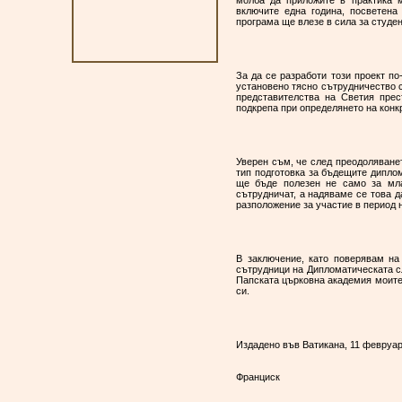
молба да приложите в практика м
включите една година, посветена
програма ще влезе в сила за студе
За да се разработи този проект п
установено тясно сътрудничество с
представителства на Светия прес
подкрепа при определянето на конкр
Уверен съм, че след преодоляванет
тип подготовка за бъдещите диплом
ще бъде полезен не само за мла
сътрудничат, а надяваме се това д
разположение за участие в период 
В заключение, като поверявам на
сътрудници на Дипломатическата сл
Папската църковна академия моите 
си.
Издадено във Ватикана, 11 февруари
Франциск