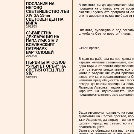
ПОСЛАНИЕ НА
В писмото си до архиепископ Мар
НЕГОВО
програма като следствие от про
СВЕТЕЙШЕСТВО ЛЪВ
включен в учебната програма от сл
XIV ЗА 59-ия
опит в диоцези в нужда ще бъде от
СВЕТОВЕН ДЕН НА
МИРА
29/12/25
Писмото, публикувано под заглав
СЪВМЕСТНА
служба на Светия престол“ гласи:
ДЕКЛАРАЦИЯ НА
ПАПА ЛЪВ XIV И
ВСЕЛЕНСКИЯТ
Скъпи братко,
ПАТРИАРХ
ВАРТОЛОМЕЙ
20/12/25
В края на работата на неотдавна 
ПЪРВИ БЛАГОСЛОВ
изразих желание свещениците, кои
една година от своето образовани
“УРБИ ЕТ ОРБИ” НА
опит за всички млади мъже, които
СВЕТИЯ ОТЕЦ ЛЪВ
които в бъдеще ще бъдат призван
XIV
изпратени като представители на С
09/05/25
напомня пред общността на Папск
отведе до всички краища на свет
Латинска Америка, гладна за под
корените на идентичността, к
предизвикателството за съзряване н
За да отговорим позитивно на това
дипломати на Светия престол, нар
тази Академия, да изградят личен 
църкви период на съвместно път
евангелизацията.
Затова се обръщам към вас, скъпи