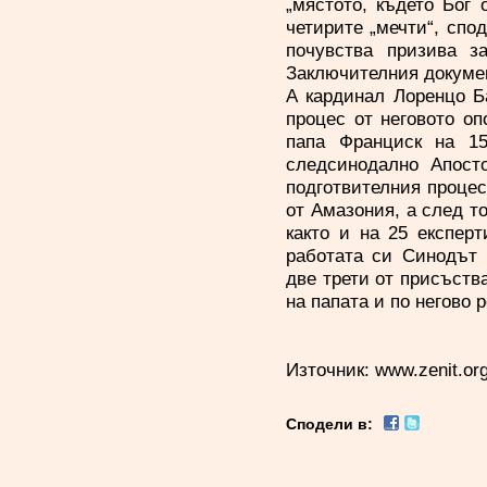
„мястото, където Бог 
четирите „мечти“, спо
почувства призива 
Заключителния докуме
А кардинал Лоренцо Б
процес от неговото оп
папа Франциск на 15
следсинодално Апост
подготвителния проце
от Амазония, а след т
както и на 25 експер
работата си Синодът 
две трети от присъства
на папата и по негово
Източник: www.zenit.org
Сподели в: