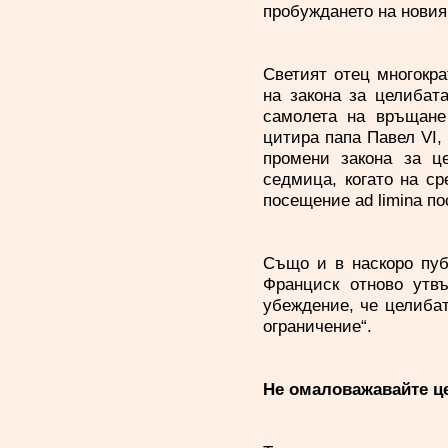
пробуждането на новия
Светият отец многокра
на закона за целибат
самолета на връщане
цитира папа Павел VІ, 
промени закона за ц
седмица, когато на с
посещение ad limina по
Също и в наскоро публ
Франциск отново утвъ
убеждение, че целибатъ
ограничение“.
Не омаловажавайте це