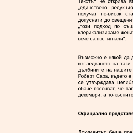
Текстът не открива в
„единствено редукцио
получат по-висок ст
допуснати до свещенит
„този подход по съ
клерикализираме женит
вече са постигнали“.
Възможно е някой да 
изследването на тази
дълбините на нашите 
Роберт Сара, където е 
се утвърждава целиб
обаче посочват, че п
декември, а по-къснит
Официално представя
Документът беше пре