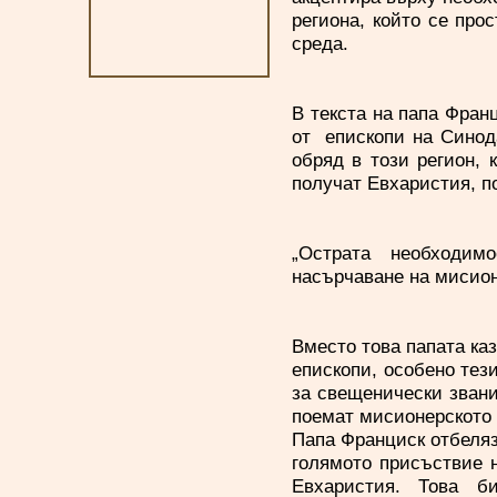
региона, който се прос
среда.
В текста на папа Фран
от епископи на Синод
обряд в този регион,
получат Евхаристия, п
„Острата необходим
насърчаване на мисион
Вместо това папата каз
епископи, особено тез
за свещенически звани
поемат мисионерското 
Папа Франциск отбелязв
голямото присъствие 
Евхаристия. Това б