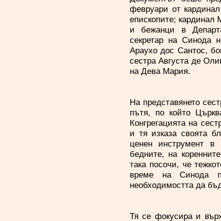
февруари от кардинал
епископите; кардинал 
и бежанци в Департа
секретар на Синода н
Араухо дос Сантос, бо
сестра Августа де Оли
на Дева Мария.
На представянето сест
пътя, по който Църкв
Конгрегацията на сест
и тя изказа своята бл
ценен инструмент в 
бедните, на кореннит
така посочи, че тежко
време на Синода п
необходимостта да бъд
Тя се фокусира и вър