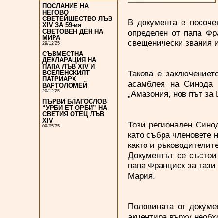
ПОСЛАНИЕ НА
НЕГОВО
СВЕТЕЙШЕСТВО ЛЪВ
В документа е посоче
XIV ЗА 59-ия
определен от папа Фр
СВЕТОВЕН ДЕН НА
МИРА
свещенически звания и
29/12/25
СЪВМЕСТНА
ДЕКЛАРАЦИЯ НА
ПАПА ЛЪВ XIV И
Такова е заключениет
ВСЕЛЕНСКИЯТ
ПАТРИАРХ
асамблея на Синода 
ВАРТОЛОМЕЙ
20/12/25
„Амазония, нов път за 
ПЪРВИ БЛАГОСЛОВ
“УРБИ ЕТ ОРБИ” НА
СВЕТИЯ ОТЕЦ ЛЪВ
XIV
Този регионален Синод
09/05/25
като събра членовете 
както и ръководителит
Документът се състои 
папа Франциск за тази
Мария.
Половината от докумен
акцентира върху необх