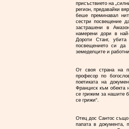
присъствието на „силн
регион, предавайки вя
беше преминавал нит
сестри посвещение д
застрашени в Амазон
намерени дори в най-
Дороти Станг, убита
посвещението си да п
земеделците и работни
От своя страна на п
професор по богослов
поетиката на докуме
Франциск към обекта н
се грижим за нашите б
се грижи“.
Отец дос Сантос също 
папата в документа, 