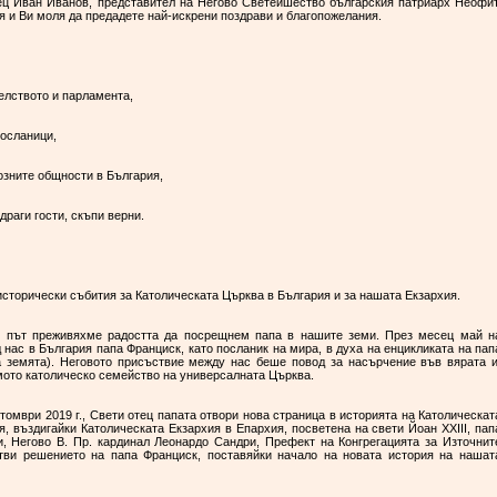
тец Иван Иванов, представител на Негово Светейшество българския патриарх Неофит
я и Ви моля да предадете най-искрени поздрави и благопожелания.
елството и парламента,
осланици,
озните общности в България,
раги гости, скъпи верни.
исторически събития за Католическата Църква в България и за нашата Екзархия.
и път преживяхме радостта да посрещнем папа в нашите земи. През месец май н
 нас в България папа Франциск, като посланик на мира, в духа на енцикликата на пап
 на земята). Неговото присъствие между нас беше повод за насърчение във вярата 
ямото католическо семейство на универсалната Църква.
ктомври 2019 г., Свети отец папата отвори нова страница в историята на Католическат
я, въздигайки Католическата Екзархия в Епархия, посветена на свети Йоан XXIII, пап
и, Негово В. Пр. кардинал Леонардо Сандри, Префект на Конгрегацията за Източнит
тви решението на папа Франциск, поставяйки начало на новата история на нашат