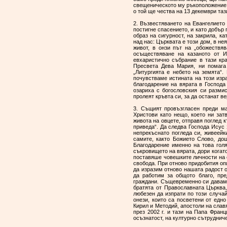
свещеническото му ръкоположение,
о той ще чества на 13 декември таз
2. Възвестяването на Евангелието 
постигне спасението, и като добър 
образ на сигурност, на закрила, к
над нас: Църквата е този дом, в н
живот, в онзи път на „обожествяв
осъществяване на казаното от И
евхаристично събрание в тази кр
Пресвета Дева Мария, ни помага 
„Литургията е небето на земята“.
почувстваме истината на този изр
благодарение на вярата в Господа
озариха с богословския си размис
пролеят кръвта си, за да останат 
3. Същият провъзгласен преди ма
Христови като нещо, което ни зат
живота на овцете, отправя поглед къ
приведа“. Да следва Господа Исус 
непрекъснато погледа си, живеейк
самите, както Божието Слово, до
Благодарение именно на това голя
съкровището на вярата, дори когат
поставяше човешките личности на 
свобода. При отново придобития оп
да изразим отново нашата радост о
да работим за общото благо, пре
граждани. Същевременно си даваме
братята от Православната Църква,
любезен да изпрати по този случа
онези, които са посветени от едн
Кирил и Методий, апостоли на слав
през 2002 г. и тази на Папа Фран
осъзнатост, на културно сътруднич