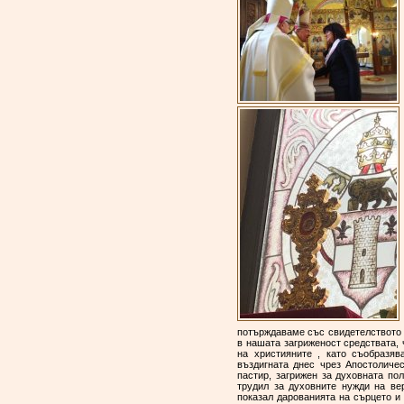
потърждаваме със свидетелството 
в нашата загриженост средствата, 
на християните , като съобразя
въздигната днес чрез Апостoличес
пастир, загрижен за духовната пол
трудил за духовните нужди на ве
показал дарованията на сърцето и 