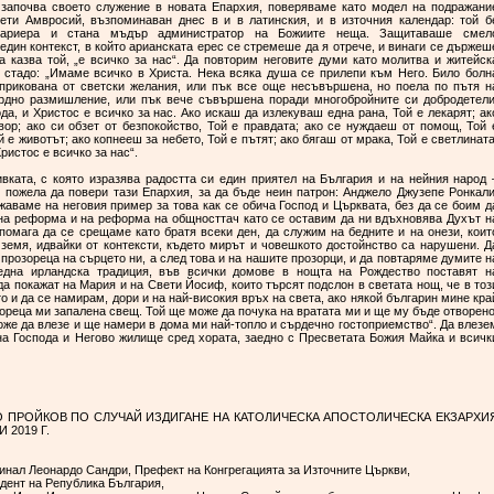
с започва своето служение в новата Епархия, поверяваме като модел на подражани
ети Амвросий, възпоминаван днес в и в латинския, и в източния календар: той б
 кариера и стана мъдър администратор на Божиите неща. Защитаваше смел
един контекст, в който арианската ерес се стремеше да я отрече, и винаги се държеш
а казва той, „е всичко за нас“. Да повторим неговите думи като молитва и житейск
о стадо: „Имаме всичко в Христа. Нека всяка душа се прилепи към Него. Било болн
 прикована от светски желания, или пък все още несъвършена, но поела по пътя н
дно размишление, или пък вече съвършена поради многобройните си добродетели
да, и Христос е всичко за нас. Ако искаш да излекуваш една рана, Той е лекарят; ак
вор; ако си обзет от безпокойство, Той е правдата; ако се нуждаеш от помощ, Той 
й е животът; ако копнееш за небето, Той е пътят; ако бягаш от мрака, Той е светлината
ристос е всичко за нас“.
вката, с която изразява радостта си един приятел на България и на нейния народ 
к пожела да повери тази Епархия, за да бъде неин патрон: Анджело Джузепе Ронкали
жаваме на неговия пример за това как се обича Господ и Църквата, без да се боим д
на реформа и на реформа на общносттач като се оставим да ни вдъхновява Духът н
помага да се срещаме като братя всеки ден, да служим на бедните и на онези, коит
 земя, идвайки от контексти, където мирът и човешкото достойнство са нарушени. Д
 прозореца на сърцето ни, а след това и на нашите прозорци, и да повтаряме думите н
 една ирландска традиция, във всички домове в нощта на Рождество поставят н
да покажат на Мария и на Свети Йосиф, които търсят подслон в светата нощ, че в тоз
то и да се намирам, дори и на най-високия връх на света, ако някой българин мине кра
ореца ми запалена свещ. Той ще може да почука на вратата ми и ще му бъде отворено
оже да влезе и ще намери в дома ми най-топло и сърдечно гостоприемство“. Да влезе
на Господа и Негово жилище сред хората, заедно с Пресветата Божия Майка и всичк
 ПРОЙКОВ ПО СЛУЧАЙ ИЗДИГАНЕ НА КАТОЛИЧЕСКА АПОСТОЛИЧЕСКА ЕКЗАРХИ
И 2019 Г.
нал Леонардо Сандри, Префект на Конгрегацията за Източните Църкви,
дент на Република България,