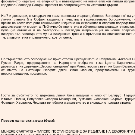
формалното издигане на епархията и въвеждането на новия епископ папата изпрат
кардинал Леонардо Сандри, префект на Конгрегацията за източните църкви.
На 7-и декември, в катедралния храм на новата епархия „Успение Богородично“ на ул
Люлин планина 5 в София, кардиналът участва в тържественото богослужение, п
време на което извърши каноничното издигане на екзархията в епархия посредство
два символични момента. Публично бе прочетена и обявена пред вярващите папскат
була (на латински и на български) и последва интронизация на новия епархие
владика със завеждането му на владишкия трон и с връчване на епископски жезъл
т.е. символите на управлението, което поема.
На тържественото богослужение присъстваха Президентът на Република България г-
Румен Радев, председателят на Народното събрание г-жа Цвета Караянчева
директорът на дирекция „Вероизповедания“ при Министерски съвет г-н Емил Велинов
от името на Патриарх Неофит дякон Иван Иванов, представители на друг
вероизповедания, посланици.
Гости за събитието по църковна линия бяха владици и клир от Беларус, Гърция
Италия, Полша, Република Северна Македония, Румъния, Словакия, Сърбия, Турция
Франция, Хърватия, Чешката република и духовенство и вярващи от цялата страна.
Превод на папската вула (була):
МUNERE CARITATIS – ПАПСКО ПОСТАНОВЛЕНИЕ ЗА ИЗДИГАНЕ НА ЕКАЗРХИЯТА 