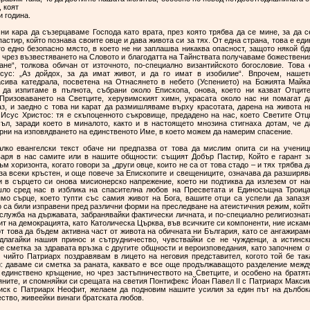
 коят
и година.
ни кара да съзерцаваме Господа като врата, през която трябва да се мине, за да с
пастир, който познава своите овце и дава живота си за тях. От една страна, това е еди
ато едно безопасно място, в което не ни заплашва никаква опасност, защото някой бд
ея чрез възвестяването на Словото и благодатта на Тайнствата получаваме божествени
ане“, толкова обичан от източното, по-специално византийското богословие. Това 
сус: „Аз дойдох, за да имат живот, и да го имат в изобилие“. Впрочем, нашет
асива катедрала, посветена на Отнасянето в небето (Успението) на Божията Майка
да изпитаме в пълнота, събрани около Епископа, онова, което ни казват Отците
 Призоваването на Светците, херувимският химн, украсата около нас ни помагат д
аз, и заедно с това ни карат да размишляваме върху красотата, дарена на живота н
 Исус Христос: тя е скъпоценното съкровище, предадено на нас, което Светите Отц
ъл, заради което в миналото, както и в настоящето мнозина стигнаха дотам, че д
верни на изповядването на единственото Име, в което можем да намерим спасение.
лко евангелски текст обаче ни предпазва от това да мислим опита си на учениц
варя в нас самите или в нашите общности: същият Добър Пастир, Който е гарант з
м хоризонта, когато говори за „други овце, които не са от това стадо – и тях трябва д
за всеки кръстен, и още повече за Епископите и свещениците, означава да разширяв
и в сърцето си онова мисионерско напрежение, което ни подтиква да излезем от на
шло сред нас в изблика на спасителна любов на Пресветата и Единосъщна Троица
мо сърце, което тупти със самия живот на Бога, вашите отци са успели да запазя
о са били изправени пред различни форми на преследване на атеистичния режим, койт
служба на държавата, забранявайки фактически личната, и по-специално религиознат
ит на демокрацията, като Католическа Църква, във всичките си компоненти, ние искам
т това да бъдем активна част от живота на обичната ни България, като се ангажирам
длагайки нашия принос и сътрудничество, чувствайки се не чужденци, а истинск
 сметка за здравата връзка с другите общности и вероизповедания, като започнем о
 чийто Патриарх поздравявам в лицето на неговия представител, когото той бе так
й: даваме си сметка за раната, каквато е все още продължаващото разделение межд
о единствено кръщение, но чрез застъпничеството на Светците, и особено на братят
яните, и спомняйки си срещата на светия Понтифекс Йоан Павел II с Патриарх Макси
циск с Патриарх Неофит, желаем да подновим нашите усилия за един път на дълбок
ество, живеейки винаги братската любов.