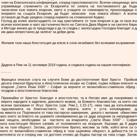
член на Епископската конференция, според гореспоменатото. Всички свещеници, веч
упражяващи служението си Екзархията по силата на постановеното да бъда
зачислени към новата епархия, както и учащите се семинаристи, произхождащи о
енориите на същата Екзархия, да бъдат записани към новата област. А всичк
останало да бъде уредено според нормите на споменатия Кодекс.
Господ да излее милосърдието си над християните от тази епархия и да ги пази въ
всички изпитания и чрез застъпничеството на Светата Дева Мария и на светите Кири
и Методи винаги да ги предхожда и да ги следва с милосърдна Господна благодат и д
им дава непрестанно да залягат за добри дела.
Желаем тази наша Конституция да влезе в сила незабавно без всякакви възражения.
Дадено в Рим на 11 октомври 2019 година, в седмата година на нашия понтификат.
- - - - -
Франциск епископ слуга на слугите Божи до достопочтения брат Христо Пройков
досега епископ Бриулски и Апостолически екзарх на София, първи избран епископ н
епархия „Свети Йоан ХХIII” – София за верните от византийско-славянски обред 
поздрав и апостолически благослов.
Приемайки от Христос благодат и апостолство, та в Негово име да покоряваме н
вярата народите и заделени, доколкото можем, за Божието благовестие, за което см
всички призовани от Исус Христос (срв. Рим.1, 1:15-17), нека така да изпълнявам
задълженията на благочестието, че вярата, която с уста изповядваме, д
на живота си. Подтикнати от това пастирско намерение, докато с желание обмислям
чрез които за благото на църквите своевременно да се даде решение за напредванет
ваме нещата, необходими за паството на епархията „Свети Йоан ХХIII” – София
ката конституция Мunere caritatis от положението на екзархия, бързаме да й даде
за на тази общност. Затова, достопочтени братко, мислим за тебе, който вече си с
рните от византийско-славянски обред в тази църковна общност, в дейността си с
интелекта си и според нас си достоен отново да бъдеш пастир на това стадо. Затов