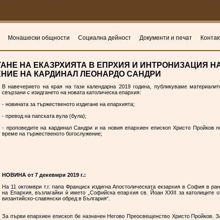
Монашески общности
Социална дейност
Документи и печат
Контак
АНЕ НА ЕКАЗРХИЯТА В ЕПРХИЯ И ИНТРОНИЗАЦИЯ Н
НИЕ НА КАРДИНАЛ ЛЕОНАРДО САНДРИ
В навечерието на края на тази календарна 2019 година, публикуваме материалит
свързани с изидгането на новата католическа епархия:
- новината за тържественото издигане на епархията;
- превод на папската вула (була);
- проповедите на кардинал Сандри и на новия епархиен епископ Христо Пройков п
време на тържественото богослужение;
НОВИНА от 7 декевмри 2019 г.:
На 11 октомври т.г. папа Франциск издигна Апостолическата екзархия в София в ран
на Епархия, възлагайки ѝ името „Софийска епархия св. Йоан XXIII за католиците о
византийско-славянски обред в България“.
За първи епархиен епископ бе назначен Негово Преосвещенство Христо Пройков. З