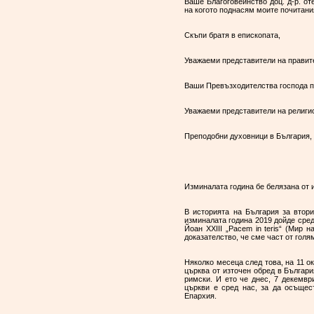
Ваше Благоговейнство доц. д-р. о
на когото поднасям моите почитани
Скъпи братя в епископата,
Уважаеми представители на правит
Ваши Превъзходителства господа п
Уважаеми представители на религи
Преподобни духовници в България, д
Изминалата година бе белязана от 
В историята на България за втор
изминалата година 2019 дойде сред
Йоан XXIII „Pacem in teris“ (Мир
доказателство, че сме част от гол
Няколко месеца след това, на 11 о
църква от източен обред в Българи
римски. И ето че днес, 7 декемвр
църкви е сред нас, за да осъщес
Епархия.