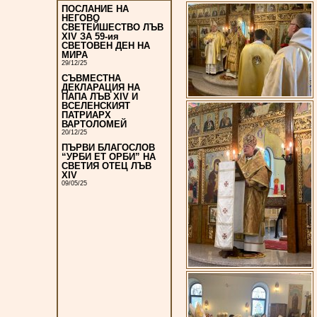
ПОСЛАНИЕ НА
НЕГОВО
СВЕТЕЙШЕСТВО ЛЪВ
XIV ЗА 59-ия
СВЕТОВЕН ДЕН НА
МИРА
29/12/25
СЪВМЕСТНА
ДЕКЛАРАЦИЯ НА
ПАПА ЛЪВ XIV И
ВСЕЛЕНСКИЯТ
ПАТРИАРХ
ВАРТОЛОМЕЙ
20/12/25
ПЪРВИ БЛАГОСЛОВ
“УРБИ ЕТ ОРБИ” НА
СВЕТИЯ ОТЕЦ ЛЪВ
XIV
09/05/25