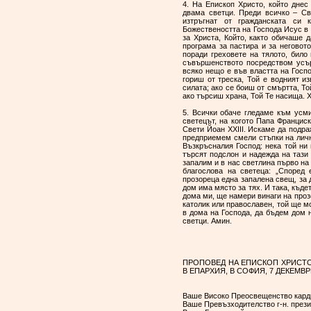
4. На Епископ Христо, който дне
двама светци. Преди всичко – Св
изтръгнат от гражданската си
Божествеността на Господа Исус в 
за Христа, Който, както обичаше д
програма за пастира и за неговот
поради греховете на тялото, било
съвършенството посредством усър
всяко нещо е във властта на Госпо
гориш от треска, Той е водният из
силата; ако се боиш от смъртта, То
ако търсиш храна, Той Те насища. Х
5. Всички обаче гледаме към усми
светецът, на когото Папа Францис
Свети Йоан XXIII. Искаме да подра
предприемем смели стъпки на лич
Възкръсналия Господ: нека той ни 
търсят подслон и надежда на тази
запалим и в нас светлина първо на
благослова на светеца: „Според
прозореца една запалена свещ, за 
дом има място за тях. И така, къде
дома ми, ще намери винаги на проз
католик или православен, той ще м
в дома на Господа, да бъдем дом 
светци. Амин.
ПРОПОВЕД НА ЕПИСКОП ХРИСТО
В ЕПАРХИЯ, В СОФИЯ, 7 ДЕКЕМВР
Ваше Високо Преосвещенство карди
Ваше Превъзходителство г-н. прези