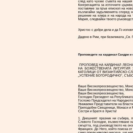
след като чухме съвета на нашия 
Конгрегацията за източните църкви
поставяме за пръв епископ на ново
възлагайки задълженията според н
решение на клира и на народа на 
Мария, следвайки твоето ръководс
Христос с добри дела и да Го изп
Дадено в Рим, при базиликата „Св. 
Проповедите на кардинал Сандри и
ПРОПОВЕД НА КАРДИНАЛ ЛЕОНА
НА БОЖЕСТВЕНАТА ЛИТУРГИЯ З
КАТОЛИЦИ ОТ ВИЗАНТИЙСКО-СЛ
„УСПЕНИЕ БОГОРОДИЧНО“, СЪБОТА
Ваше Високопреосвещенство, Монси
Ваше Високопреосвещенство, Монси
Ваши Високопреосвещенства,
Господин Президент на Републиката
Госпожо Председател на Народното
Уважаеми Представители на Власти
Преподобни Свещеници, Монаси и 
Сестри и Братя в Христа!
1. Днешният празник ни събира, 
Словото Господне, възвестяване на
смъртта, под ръководството на он
Франциск. До Него, който поиска о
само преди няколко месеца, ще нап