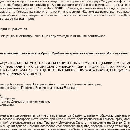
достопочтен брат, негово превъзходителство кардинал Леонардо Сандри, префект н
, те освобождаваме от титлите на Апостолически екзарх и на предишната църква, и т
въздигнатата епархия „ Свети Йоан ХХIII” – София, давайки ти подобаващите права 
ормата на Кодекса на каноните на източните църкви. Желаем да известиш това наш
тази общност, като подканяме всички тях чрез застъпничеството на Пресветата Дев
тво, да се явяват пред
овядват с нравите си.
Петър”, на 11 октомври 2019 г., в седмата година от нашия понтификат.
 на новия епархиен епископ Христо Пройков по време на тържественото богослужение
РДО САНДРИ, ПРЕФЕКТ НА КОНГРЕГАЦИЯТА ЗА ИЗТОЧНИТЕ ЦЪРКВИ, ПО ВРЕМ
А ИЗДИГАНЕТО НА СОФИЙСКАТА ЕПАРХИЯ “СВЕТИ ЙОАН XXIII“ ЗА ВЕРНИТ
АВЯНСКИ ОБРЯД И ВЪВЕЖДАНЕТО НА ПЪРВИЯ ЕПИСКОП – СОФИЯ, КАТЕДРАЛАТ
, 7 ДЕКЕМВРИ 2019 A. D.
ньор Анселмо Гуидо Пекорари, Апостолически Нунций в България,
ньор Христо Пройков, Епископ на новата Епархия,
,
 Събрание,
те и на Дипломатическия Корпус,
Монахини,
помага ни да живеем и да чувстваме дара да бъдем Църква – общност, свикана о
 живота и възкресението, което прониква и което побеждава всяка самота, грях, дор
зи, който е определен за ваш Пастир – Монсиньор Христо, по решение на Светия Оте
т мен да ви донеса Неговия благослов със спомена за дните, прекарани сред този наро
равим така, че да достигне нашата молитва, особено по повод петдесетгодишнината о