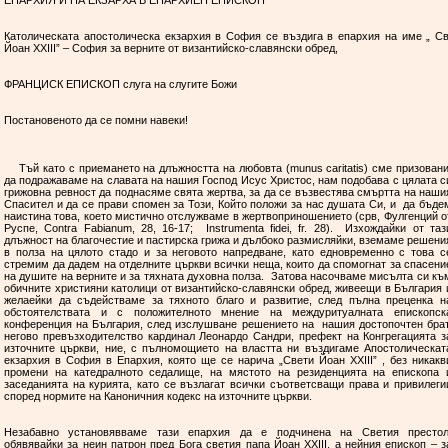
ЕПАРХИЯ И НА ЕКЗАРХА В ЕПАРХИЕН ЕПИСКОП
Католическата апостолическа екзархия в София се въздига в епархия на име „ Св
Йоан ХХIII” – София за верните от византийско-славянски обред,
ФРАНЦИСК ЕПИСКОП слуга на слугите Божи
Постановеното да се помни навеки!
Тъй като с приемането на длъжността на любовта (munus caritatis) сме призован
да подражаваме на славата на нашия Господ Исус Христос, нам подобава с цялата с
грижовна ревност да поднасяме свята жертва, за да се възвестява смъртта на наши
Спасител и да се прави спомен за Този, Който положи за нас душата Си, и да бъде
наистина това, което мистично отслужваме в жертвоприношението (срв, Фулгенций о
Руспе, Contra Fabianum, 28, 16-17; Instrumenta fidei, fr. 28). Изхождайки от таз
длъжност на благочестие и пастирска грижа и дълбоко размисляйки, вземаме решени
в полза на цялото стадо и за неговото напредване, като едновременно с това с
стремим да дадем на отделните църкви всички неща, които да спомогнат за спасени
на душите на верните и за тяхната духовна полза. Затова насочваме мисълта си къ
обичните християни католици от византийско-славянски обред, живеещи в България 
желаейки да съдействаме за тяхното благо и развитие, след пълна преценка н
обстоятелствата и с положителното мнение на междуритуалната епископск
конференция на България, след изслушване решението на нашия достопочтен брат
негово превъзходителство кардинал Леонардо Сандри, префект на Конгрегацията з
източните църкви, ние, с пълномощието на властта ни въздигаме Апостолическат
екзархия в София в Епархия, която ще се нарича „Свети Йоан XXIII” , без никакв
промени на катедралното седалище, на мястото на резиденцията на епископа 
заседанията на курията, като се възлагат всички съответсващи права и привилеги
според нормите на Каноничния кодекс на източните църкви.
Незабавно установявваме тази епархия да е подчинена на Светия престол
обявявайки за неин патрон пред Бога светия папа Йоан XXIII, а нейния епископ – з