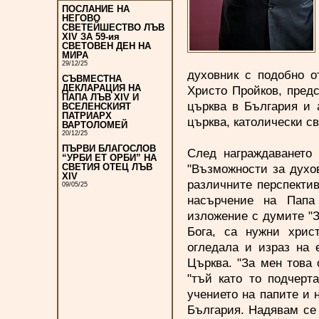
ПОСЛАНИЕ НА
НЕГОВО
СВЕТЕЙШЕСТВО ЛЪВ
XIV ЗА 59-ия
СВЕТОВЕН ДЕН НА
МИРА
29/12/25
духовник с подобно о
СЪВМЕСТНА
ДЕКЛАРАЦИЯ НА
Христо Пройков, пред
ПАПА ЛЪВ XIV И
църква в България и 
ВСЕЛЕНСКИЯТ
ПАТРИАРХ
църква, католически с
ВАРТОЛОМЕЙ
20/12/25
ПЪРВИ БЛАГОСЛОВ
След награждаването 
“УРБИ ЕТ ОРБИ” НА
"Възможности за духов
СВЕТИЯ ОТЕЦ ЛЪВ
XIV
различните перспектив
09/05/25
насърчение на Папа 
изложение с думите "З
Бога, са нужни хрис
огледала и израз на 
Църква. "За мен това 
"тъй като то подчерт
учението на папите и 
България. Надявам се