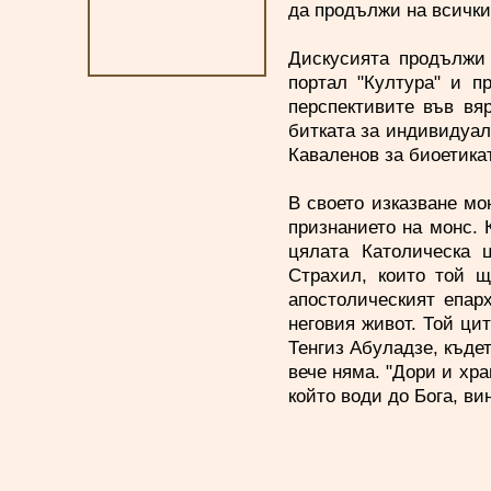
да продължи на всички
Дискусията продължи 
портал "Култура" и п
перспективите във вя
битката за индивидуал
Каваленов за биоетика
В своето изказване мо
признанието на монс. 
цялата Католическа ц
Страхил, които той щ
апостолическият епар
неговия живот. Той ци
Тенгиз Абуладзе, къдет
вече няма. "Дори и хра
който води до Бога, ви