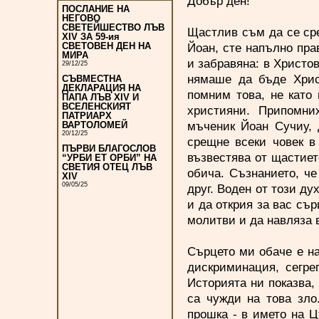
Добър ден!
ПОСЛАНИЕ НА
НЕГОВО
СВЕТЕЙШЕСТВО ЛЪВ
Щастлив съм да се сре
XIV ЗА 59-ия
Йоан, сте напълно прав
СВЕТОВЕН ДЕН НА
МИРА
и забравяна: в Христов
29/12/25
нямаше да бъде Хрис
СЪВМЕСТНА
ДЕКЛАРАЦИЯ НА
помним това, не като 
ПАПА ЛЪВ XIV И
ВСЕЛЕНСКИЯТ
християни. Припомни
ПАТРИАРХ
мъченик Йоан Сучиу, 
ВАРТОЛОМЕЙ
20/12/25
срещне всеки човек в
ПЪРВИ БЛАГОСЛОВ
възвестява от щастиет
“УРБИ ЕТ ОРБИ” НА
СВЕТИЯ ОТЕЦ ЛЪВ
обича. Съзнанието, че
XIV
09/05/25
друг. Воден от този ду
и да открия за вас сър
молитви и да навляза
Сърцето ми обаче е н
дискриминация, сегре
Историята ни показва,
са чужди на това зло
прошка - в името на Ц