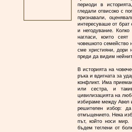
периоди в историята
гледали отвисоко с пог
признавали, оценява
интересуваше от брат 
и негодувание. Колко
нагласи, които сеят
човешкото семейство н
сме християни, дори 
преди да видим нейнит
В историята на човече
ръка и вдигната за уда
конфликт. Има приеман
или сестра, и таки
цивилизацията на любо
избираме между Авел и
решителен избор: д
отмъщението. Нека избе
път, който носи мир.
бъдем теглени от болк