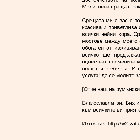
Молитвена среща с роми
Срещата ми с вас е п
красива и приветлива с
всички нейни хора. Ср
мостове между моето 
обогатен от изживява
всичко ще продължа
оцветяват спомените 
нося със себе си. И 
услуга: да се молите з
[Отче наш на румънски
Благославям ви. Бих и
към всичките ви прият
Източник: http://w2.vati