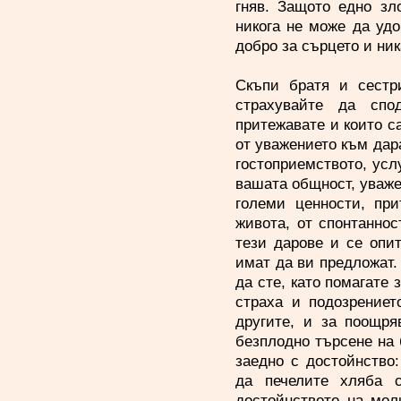
гняв. Защото едно зл
никога не може да уд
добро за сърцето и ни
Скъпи братя и сестр
страхувайте да спо
притежавате и които с
от уважението към дар
гостоприемството, усл
вашата общност, уваже
големи ценности, при
живота, от спонтаннос
тези дарове и се опи
имат да ви предложат.
да сте, като помагате 
страха и подозрениет
другите, и за поощря
безплодно търсене на 
заедно с достойнство:
да печелите хляба 
достойнството на мол