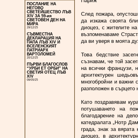
Париж
ПОСЛАНИЕ НА
НЕГОВО
СВЕТЕЙШЕСТВО ЛЪВ
След пожара, опустош
XIV ЗА 59-ия
да изкажа своята бл
СВЕТОВЕН ДЕН НА
МИРА
диоцез, с жителите на
29/12/25
възпоменаваме Страст
СЪВМЕСТНА
ДЕКЛАРАЦИЯ НА
да ви уверя в моята д
ПАПА ЛЪВ XIV И
ВСЕЛЕНСКИЯТ
ПАТРИАРХ
Това бедствие засег
ВАРТОЛОМЕЙ
20/12/25
съзнавам, че той засе
ПЪРВИ БЛАГОСЛОВ
на всички французи, 
“УРБИ ЕТ ОРБИ” НА
СВЕТИЯ ОТЕЦ ЛЪВ
архитектурен шедьовъ
XIV
09/05/25
многобройни и важни с
разположен в сърцето 
Като поздравявам кур
потушаването на по
благодарение на дело
катедралата „Нотр Дам
града, знак за вярата
диоцез, в архитекту