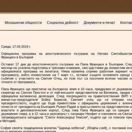
Монашески общности
Социална дейност
Документи и печат
Контак
Сряда, 17.04.2019 г.
Официална програма на апостолическото пътуване на Негово Светейшеств
Франциск в България
Остават 17 дни до апостолическото пътуване на Папа Франциск в България. Сле
месеци на усилена подготовка и трескаво очакване, сме щастливи да оповестим веч
официалната програма на визитата. Няма промяна спрямо работния вариант н
програмата, който оповестихме на 7 март т.г., остават същите основните срещи 
събития с участието на Светия Отец, но този път са посочени всички часове н
точките от програмата.
Папа Франциск ще пристигне на българска земя в 10 часа, придружен от държавни
секретар на Светия Престол и от най-висшите представители на Ватикана, заедно 
официална ватиканска делегация. След посрещането на правителствения ВИП о
министър-председателя Бойко Борисов, Светият отец ще се отправи къ
президентството, където ще бъде приветстван с официална церемония с военн
почести от президента на България Румен Радев в присъствието на представители н
властите и дипломатическия корпус. След това Папа Франциск ще се срещне 
държавния глава, а в 12 часа е разговорът с патриарх Неофит и членовете на Свети
 патриаршеската катедрала "Свети Александър Невски", където ще се помоли пре
 и Методий.
София своята традиционна молитва "Царица небесна", (Regina coeli), с послание къ
ена от милиони телевизионни зрители.