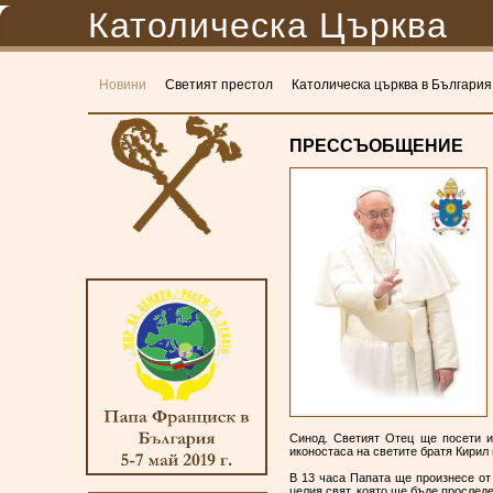
Католическа Църква
Новини
Светият престол
Католическа църква в България
ПРЕССЪОБЩЕНИЕ
Синод. Светият Отец ще посети и
иконостаса на светите братя Кирил
В 13 часа Папата ще произнесе от 
целия свят, която ще бъде прослед