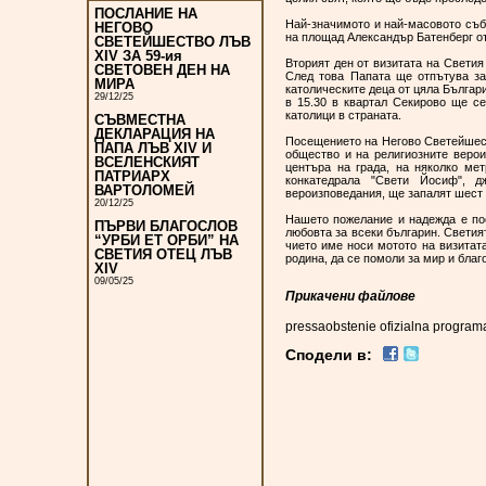
ПОСЛАНИЕ НА
Най-значимото и най-масовото съб
НЕГОВО
на площад Александър Батенберг от
СВЕТЕЙШЕСТВО ЛЪВ
XIV ЗА 59-ия
Вторият ден от визитата на Светия
СВЕТОВЕН ДЕН НА
След това Папата ще отпътува за
МИРА
католическите деца от цяла Българи
29/12/25
в 15.30 в квартал Секирово ще се
католици в страната.
СЪВМЕСТНА
ДЕКЛАРАЦИЯ НА
Посещението на Негово Светейшест
ПАПА ЛЪВ XIV И
общество и на религиозните верои
ВСЕЛЕНСКИЯТ
центъра на града, на няколко ме
ПАТРИАРХ
конкатедрала "Свети Йосиф", д
ВАРТОЛОМЕЙ
вероизповедания, ще запалят шест 
20/12/25
Нашето пожелание и надежда е по
ПЪРВИ БЛАГОСЛОВ
любовта за всеки българин. Светият
“УРБИ ЕТ ОРБИ” НА
чието име носи мотото на визитат
СВЕТИЯ ОТЕЦ ЛЪВ
родина, да се помоли за мир и благ
XIV
09/05/25
Прикачени файлове
pressaobstenie ofizialna program
Сподели в: