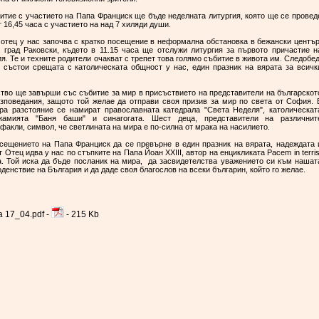
итие с участието на Папа Франциск ще бъде неделната литургия, която ще се провед
 16,45 часа с участието на над 7 хиляди души.
 отец у нас започва с кратко посещение в неформална обстановка в бежански център
 град Раковски, където в 11.15 часа ще отслужи литургия за първото причастие н
я. Те и техните родители очакват с трепет това голямо събитие в живота им. Следобед
 състои срещата с католическата общност у нас, един празник на вярата за всичк
во ще завърши със събитие за мир в присъствието на представители на българскот
зповедания, защото той желае да отправи своя призив за мир по света от София. 
тра разстояние се намират православната катедрала "Света Неделя", католическат
жамията "Баня баши" и синагогата. Шест деца, представители на различнит
факли, символ, че светлината на мира е по-силна от мрака на насилието.
сещението на Папа Франциск да се превърне в един празник на вярата, надеждата 
 Отец идва у нас по стъпките на Папа Йоан XXIII, автор на енцикликата Pacem in terris
а. Той иска да бъде посланик на мира, да засвидетелства уважението си към нашат
оденствие на България и да даде своя благослов на всеки българин, който го желае.
a 17_04.pdf -
- 215 Kb