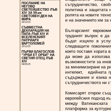
ПОСЛАНИЕ НА
сътрудничество, своб
НЕГОВО
политика и защитата 
СВЕТЕЙШЕСТВО ЛЪВ
XIV ЗА 59-ия
ролята на новите техно
СВЕТОВЕН ДЕН НА
МИРА
и на значението им за 
29/12/25
СЪВМЕСТНА
Българският евроком
ДЕКЛАРАЦИЯ НА
ПАПА ЛЪВ XIV И
трудният въпрос е да 
ВСЕЛЕНСКИЯТ
бъдат изцяло в услу
ПАТРИАРХ
ВАРТОЛОМЕЙ
следващите поколения
20/12/25
което поставя хората 
ПЪРВИ БЛАГОСЛОВ
“УРБИ ЕТ ОРБИ” НА
да може да използва
СВЕТИЯ ОТЕЦ ЛЪВ
възможностите за инов
XIV
09/05/25
за минимизиране на ри
интелект, едийната г
съдържание и езика н
сътрудничеството ни с
Комисарят открои същ
европейския подход къ
между Ватиканската 
платформа за културн