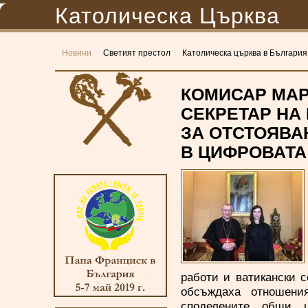
Католическа Църква
Новини
Светият престол
Католическа църква в България
КОМИСАР МАР
СЕКРЕТАР НА
ЗА ОТСТОЯВА
В ЦИФРОВАТА
работи и ватикански с
обсъждаха отношен
споделените общи 