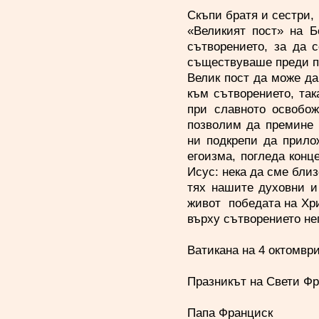
Скъпи братя и сестри,
«Великият пост» на Б
сътворението, за да 
съществуваше преди пъ
Велик пост да може да
към сътворението, так
при славното освобож
позволим да премине 
ни подкрепи да прило
егоизма, погледа конц
Исус: нека да сме близ
тях нашите духовни и
живот победата на Хри
върху сътворението не
Ватикана на 4 октомвр
Празникът на Свети Фр
Папа Франциск