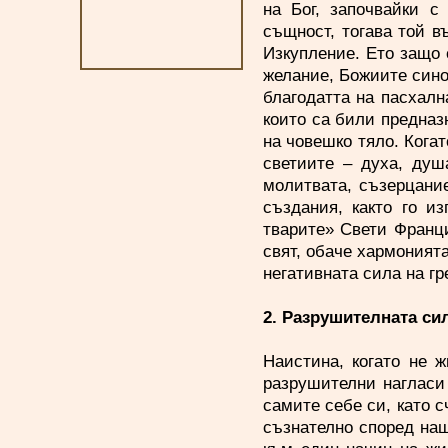
на Бог, започвайки с
същност, тогава той в
Изкупление. Ето защо 
желание, Божиите сино
благодатта на пасхалн
които са били предназ
на човешко тяло. Кога
светиите – духа, душ
молитвата, съзерцание
създания, както го 
тварите» Свети Францис
свят, обаче хармоният
негативната сила на
2. Разрушителната сил
Наистина, когато не 
разрушителни нагласи
самите себе си, като 
съзнателно според наш