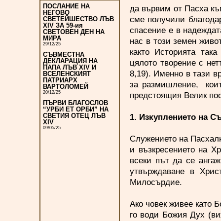
ПОСЛАНИЕ НА
да вървим от Пасха към
НЕГОВО
сме получили благода
СВЕТЕЙШЕСТВО ЛЪВ
XIV ЗА 59-ия
спасение е в надеждата
СВЕТОВЕН ДЕН НА
МИРА
нас в този земен живо
29/12/25
както Историята така
СЪВМЕСТНА
ДЕКЛАРАЦИЯ НА
цялото творение с нет
ПАПА ЛЪВ XIV И
8,19). Именно в тази в
ВСЕЛЕНСКИЯТ
ПАТРИАРХ
за размишление, коит
ВАРТОЛОМЕЙ
20/12/25
предстоящия Велик по
ПЪРВИ БЛАГОСЛОВ
“УРБИ ЕТ ОРБИ” НА
1. Изкуплението на С
СВЕТИЯ ОТЕЦ ЛЪВ
XIV
09/05/25
Служението на Пасхалн
и възкресението на Хр
всеки път да се ангаж
утвърждаване в Хри
Милосърдие.
Ако човек живее като Б
го води Божия Дух (ви