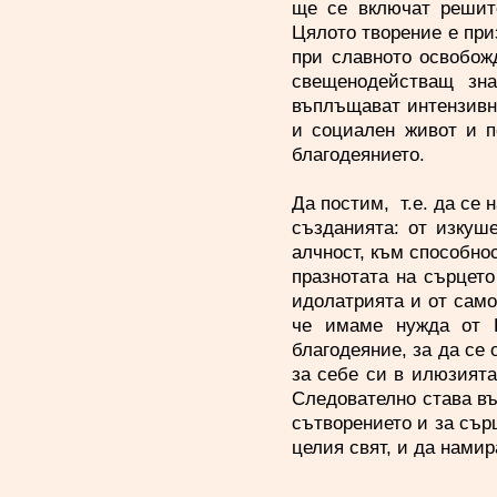
ще се включат решит
Цялото творение е приз
при славното освобож
свещенодействащ зна
въплъщават интензивно
и социален живот и п
благодеянието.
Да постим, т.е. да се
създанията: от изкуш
алчност, към способно
празнотата на сърцето
идолатрията и от само
че имаме нужда от Г
благодеяние, за да се
за себе си в илюзията
Следователно става въ
сътворението и за сър
целия свят, и да нами