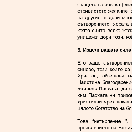
сърцето на човека (виж
отривистото желание 
на другия, и дори мно
сътворението, хората 
която счита всяко жел
унищожи дори този, ко
3. Изцеляващата сила
Ето защо сътворение
синове, тези които са
Христос, той е нова тв
Наистина благодарени
«живее» Пасхата: да с
към Пасхата ни призо
християни чрез покая
цялото богатство на бл
Това “нетърпение ”,
проявлението на Божии