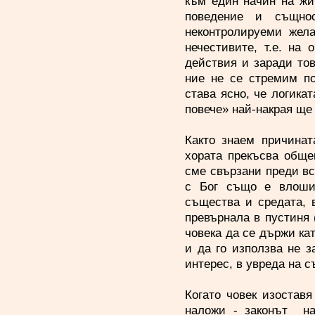
към един начин на жи
поведение и същност
неконтролируеми жел
нечестивите, т.е. на
действия и заради тов
ние не се стремим по
става ясно, че логикат
повече» най-накрая ще
Както знаем причинат
хората прекъсва общен
сме свързани преди в
с Бог също е влоши
същества и средата, в
превърнала в пустиня (
човека да се държи ка
и да го използва не з
интерес, в увреда на 
Когато човек изоставя
наложи - законът на 