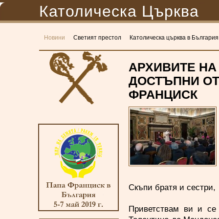
Католическа Църква
Новини
Светият престол
Католическа църква в България
АРХИВИТЕ НА 
ДОСТЪПНИ ОТ 
ФРАНЦИСК
Скъпи братя и сестри,
Приветствам ви и се