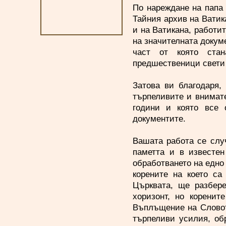
По нареждане на папа 
Тайния архив на Ватик
и на Ватикана, работи
на значителната докум
част от която стан
предшественици свети 
Затова ви благодаря,
търпеливите и внимате
години и която все 
документите.
Вашата работа се слу
паметта и в известе
обработването на едно 
корените на което са
Църквата, ще разбере
хоризонт, но коренит
Въплъщение на Словото
търпеливи усилия, об