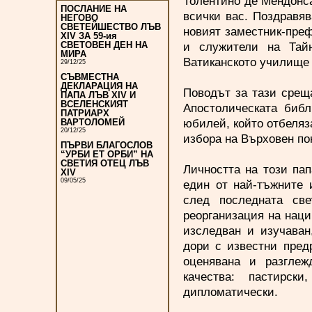
Толентино де Мендонса
ПОСЛАНИЕ НА
всички вас. Поздравя
НЕГОВО
СВЕТЕЙШЕСТВО ЛЪВ
новият заместник-префе
XIV ЗА 59-ия
и служители на Тай
СВЕТОВЕН ДЕН НА
МИРА
Ватиканското училище 
29/12/25
СЪВМЕСТНА
ДЕКЛАРАЦИЯ НА
Поводът за тази срещ
ПАПА ЛЪВ XIV И
ВСЕЛЕНСКИЯТ
Апостолическата библ
ПАТРИАРХ
юбилей, който отбеляз
ВАРТОЛОМЕЙ
20/12/25
избора на Върховен пон
ПЪРВИ БЛАГОСЛОВ
“УРБИ ЕТ ОРБИ” НА
СВЕТИЯ ОТЕЦ ЛЪВ
Личността на този пап
XIV
09/05/25
един от най-тъжните 
след последната све
реорганизация на наци
изследван и изучаван
дори с известни пред
оценявана и разглеж
качества: пастирск
дипломатически.