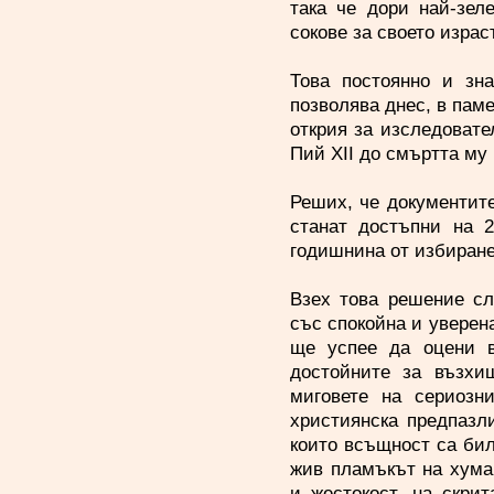
така че дори най-зел
сокове за своето израс
Това постоянно и зн
позволява днес, в пам
открия за изследовате
Пий ХІІ до смъртта му 
Реших, че документите
станат достъпни на 2
годишнина от избиране
Взех това решение сл
със спокойна и уверен
ще успее да оцени в
достойните за възхи
миговете на сериозн
християнска предпазли
които всъщност са бил
жив пламъкът на хума
и жестокост, на скри