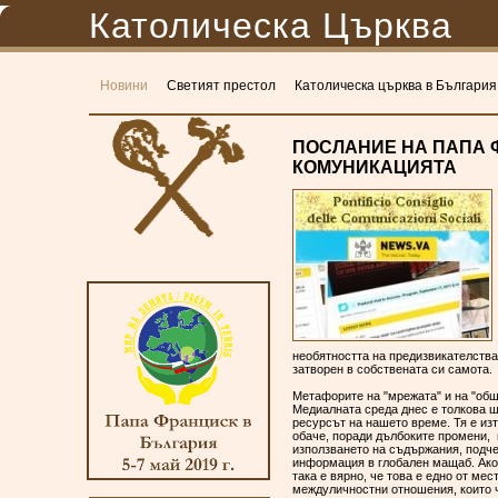
Католическа Църква
Новини
Светият престол
Католическа църква в България
ПОСЛАНИЕ НА ПАПА Ф
КОМУНИКАЦИЯТА
необятността на предизвикателства
затворен в собствената си самота.
Метафорите на "мрежата" и на "об
Медиалната среда днес е толкова ш
ресурсът на нашето време. Тя е из
обаче, поради дълбоките промени, 
използването на съдържания, подче
информация в глобален мащаб. Ако
така е вярно, че това е едно от ме
междуличностни отношения, които 