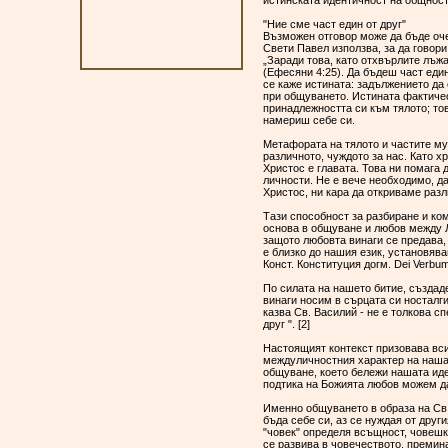
истинската идентичност на общност
"Ние сме част един от друг"
Възможен отговор може да бъде очер
Свети Павел използва, за да говори
„Заради това, като отхвърлите лъжа
(Ефесяни 4:25). Да бъдеш част един
се каже истината: задължението да
при общуването. Истината фактичес
принадлежността си към тялото; тов
намериш себе си.
Метафората на тялото и частите му
различното, чуждото за нас. Като х
Христос е главата. Това ни помага 
личности. Не е вече необходимо, д
Христос, ни кара да откриваме разл
Тази способност за разбиране и ко
основа в общуване и любов между Л
защото любовта винаги се предава,
е близко до нашия език, установява
Конст. Конституция догм. Dei Verbum
По силата на нашето битие, създад
винаги носим в сърцата си носталг
казва Св. Василий - не е толкова 
друг ". [2]
Настоящият контекст призовава вс
междуличностния характер на наша
общуване, което бележи нашата иде
подтика на Божията любов можем д
Именно общуването в образа на Св. 
бъда себе си, аз се нуждая от друг
"човек" определя всъщност, човешк
се развива в човечеството, премин