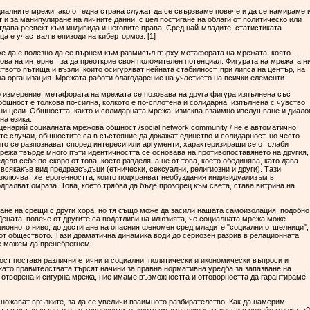
циалните мрежи, ако от една страна служат да се свързваме повече и да се намираме 
т и за манипулиране на личните данни, с цел постигане на облаги от политическо или
тдава респект към индивида и неговите права. Сред най-младите, статистиката
ца е участвал в епизоди на кибертормоз. [1]
же да е полезно да се върнем към размисъл върху метафората на мрежата, която
ова на интернет, за да преоткрие своя положителен потенциал. Фигурата на мрежата н
твото пътища и възли, които осигуряват нейната стабилност, при липса на център, на
на организация. Мрежата работи благодарение на участието на всички елементи.
 измерение, метафората на мрежата се позовава на друга фигура изпълнена със
общност е толкова по-силна, колкото е по-сплотена и солидарна, изпълнена с чувство
и цели. Общността, както и солидарната мрежа, изисква взаимно изслушване и диалог
 на езика.
ценарий социалната мрежова общност /social network community / не е автоматично
те случаи, общностите са в състояние да докажат единство и солидарност, но често
ито се разпознават според интереси или аргументи, характеризиращи се от слаби
мрежа твърде много пъти идентичността се основава на противопоставянето на другия,
деля себе по-скоро от това, което разделя, а не от това, което обединява, като дава
всякакъв вид предразсъдъци (етнически, сексуални, религиозни и други). Тази
изключват хетерогенността, които подхранват необуздания индивидуализъм в
одпалват омраза. Това, което трябва да бъде прозорец към света, става витрина на
не на срещи с други хора, но тя също може да засили нашата самоизолация, подобно
 Децата повече от другите са податливи на илюзията, че социалната мрежа може
ционното ниво, до достигане на опасния феномен сред младите "социални отшелници",
от обществото. Тази драматична динамика води до сериозен разрив в релационната
не можем да пренебрегнем.
ост поставя различни етични и социални, политически и икономически въпроси и
като правителствата търсят начини за правна нормативна уредба за запазване на
 отворена и сигурна мрежа, ние имаме възможността и отговорността да гарантираме
множават връзките, за да се увеличи взаимното разбирателство. Как да намерим