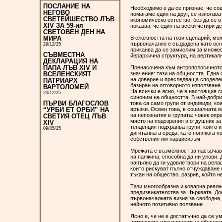
ПОСЛАНИЕ НА
Необходимо е да се признае, че со
НЕГОВО
помагаме един на друг, се използва
СВЕТЕЙШЕСТВО ЛЪВ
икономическо естество, без да се о
XIV ЗА 59-ия
показва, че един на всеки четири де
СВЕТОВЕН ДЕН НА
В сложността на този сценарий, мо
МИРА
първоначално е създадена като осн
29/12/25
приканва да се замислим за множес
СЪВМЕСТНА
йерархична структура, на вертикал
ДЕКЛАРАЦИЯ НА
ПАПА ЛЪВ XIV И
Пренасочена към антропологичното
значения: тази на общността. Една 
ВСЕЛЕНСКИЯТ
на доверие и преследваща споделен
ПАТРИАРХ
базиран на отговорното използване
ВАРТОЛОМЕЙ
На всички е ясно, че в настоящия с
20/12/25
синоним на общността. В най-добри
ПЪРВИ БЛАГОСЛОВ
това са само групи от индивиди, ко
връзки. Освен това, в социалната 
“УРБИ ЕТ ОРБИ” НА
на непознатия в групата: човек опре
СВЕТИЯ ОТЕЦ ЛЪВ
място на подозрения и отдушник за 
XIV
тенденция подхранва групи, които 
09/05/25
дигиталната среда, като понякога п
собствения им нарцисизъм.
Мрежата е възможност за насърчава
на паяжина, способна да ни улови.
напълно да ги удовлетвори на рела
които рискуват пълно отчуждаване 
тъкан на общество, разрив, който 
Тази многообразна и коварна реалн
предизвикателства за Църквата. До
първоначалната визия за свободна,
нейното позитивно ползване.
Ясно е, че не е достатъчно да се у