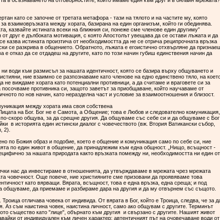
та в осъзнаването на отговорностите, които имаме един към друг и в онлайн мрежата
тан като се започне от третата метафора - тази на тялото и на частите му, която
 за взаимовръзката между хората, базирана на един организъм, който ги обединява.
та, казвайте истината всеки на ближния си, понеже сме членове един другиму”
 от друг е дълбоката мотивация, с която Апостолът увещава да се остави лъжата и да
 се казва истината произтича от необходимостта да не се отрича реципрочната връзка
ки се разкрива в общeнието. Обратното, лъжата е егоистично отхвърляне да признае
а е отказ да се отдадеш на другите, като по този начин губиш единствения начин да
 ни води към размисъл за нашата идентичност, която се базира върху общуването и
ристияни, ние взаимно се разпознаваме като членове на едно единствено тяло, на коет
да не виждаме хората като потенциални противници, а да считаме и враговете си за
а посочваме противника си, защото заветът за приобщаване, който научаваме от
ичното по нов начин, като неразделна част и условие за взаимоотношения и близост.
муникация между хората има своя собствена
ицата на Бог. Бог не е Самота, а Общение; това е Любов и следователно комуникация,
 по-скоро общува, за да срещне другия. Да общуваме със себе си и да общуваме с Бог
йки в историята един истински диалог с човечеството (вж. Втория Ватикански събор,
, 2).
ено по Божия образ и подобие, което е общение и комуникация само по себе си, ние
ията по един живот в общение, да принадлежим към една общност. „Нищо, всъщност -
специфично за нашата природата както връзката помежду ни, необходимостта ни един от
ички нас да инвестираме в отношенията, да утвърждаваме в мрежата чрез мрежата
та човечност. Още повече, ние християните сме призовани да проявяваме това
нтичност като вярващи. Вярата, всъщност, това е една връзка, една среща; и под
а общуваме, да приемаме и разбираме дара на другия и да му отвърнем със същото.
Троица отличава човека от индивида. От вярата в Бог, който е Троица, следва, че за д
ия. Аз съм наистина човек, наистина личност, само ако общувам с другите. Терминът
ото същество като "лице", обърнато към другия и свързано с другите. Нашият живот
авайки от индивидуален към личен характер; автентичният път на очовечаване води от