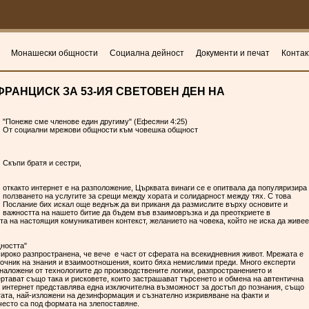
Монашески общности
Социална дейност
Документи и печат
Контак
РАНЦИСК ЗА 53-ИЯ СВЕТОВЕН ДЕН НА
"Понеже сме членове един другиму" (Ефесяни 4:25)
От социални мрежови общности към човешка общност
Скъпи братя и сестри,
откакто интернет е на разположение, Църквата винаги се е опитвала да популяризира
ползването на услугите за срещи между хората и солидарност между тях. С това
Послание бих искал още веднъж да ви приканя да размислите върху основите и
важността на нашето битие да бъдем във взаимовръзка и да преоткриете в
та на настоящия комуникативен контекст, желанието на човека, който не иска да живее
щността"
ироко разпространена, че вече е част от сферата на всекидневния живот. Мрежата е
точник на знания и взаимоотношения, които бяха немислими преди. Много експерти
наложени от технологиите до производствените логики, разпространението и
ртават също така и рисковете, които застрашават търсенето и обмена на автентична
 интернет представлява една изключителна възможност за достъп до познания, също
стата, най-изложени на дезинформация и съзнателно изкривяване на факти и
често са под формата на злепоставяне.