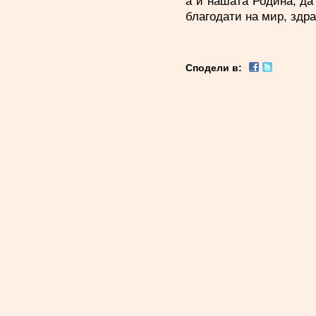
а и нашата Родина, да
благодати на мир, здр
Сподели в: