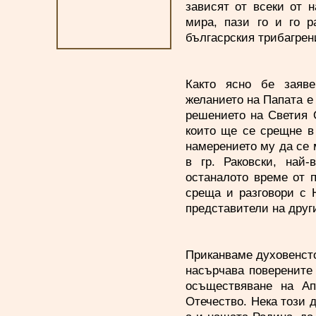
зависят от всеки от 
мира, пази го и го р
бългасрския трибагрени
Както ясно бе заяв
желанието на Папата е
решението на Светия О
които ще се срещне в
намерението му да се 
в гр. Раковски, най
останалото време от 
среща и разговори с 
представители на друг
Приканваме духовенсто
насърчава поверените
осъществяване на Ап
Отечество. Нека този д