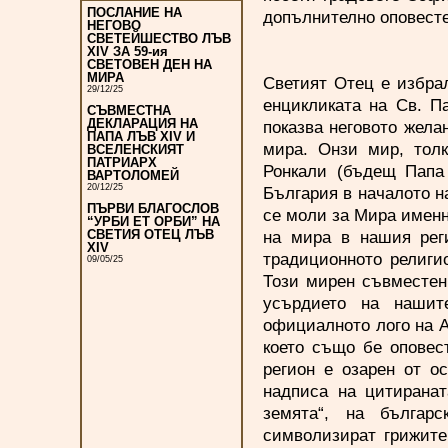
ПОСЛАНИЕ НА
допълнително оповест
НЕГОВО
СВЕТЕЙШЕСТВО ЛЪВ
XIV ЗА 59-ия
СВЕТОВЕН ДЕН НА
МИРА
Светият Отец е избрал
29/12/25
енцикликата на Св. Па
СЪВМЕСТНА
ДЕКЛАРАЦИЯ НА
показва неговото жела
ПАПА ЛЪВ XIV И
мира. Онзи мир, тол
ВСЕЛЕНСКИЯТ
ПАТРИАРХ
Ронкали (бъдещ Папа 
ВАРТОЛОМЕЙ
20/12/25
България в началото н
ПЪРВИ БЛАГОСЛОВ
се моли за Мира именно
“УРБИ ЕТ ОРБИ” НА
на мира в нашия рег
СВЕТИЯ ОТЕЦ ЛЪВ
XIV
традиционното религи
09/05/25
Този мирен съвместен
усърдието на нашит
официалното лого на А
което също бе оповес
регион е озарен от о
надписа на цитиранат
земята“, на българ
символизират грижите