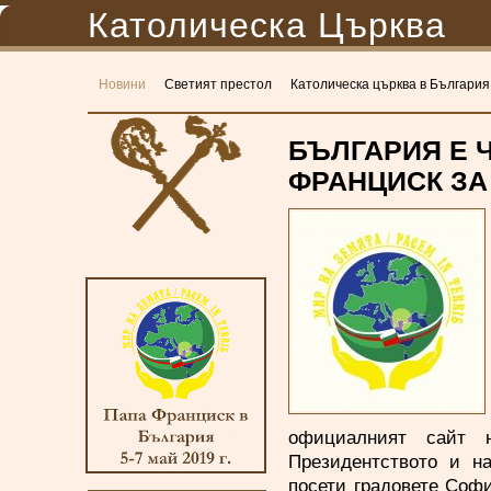
Католическа Църква
Новини
Светият престол
Католическа църква в България
БЪЛГАРИЯ Е 
ФРАНЦИСК ЗА
официалният сайт н
Президентството и н
посети градовете Соф