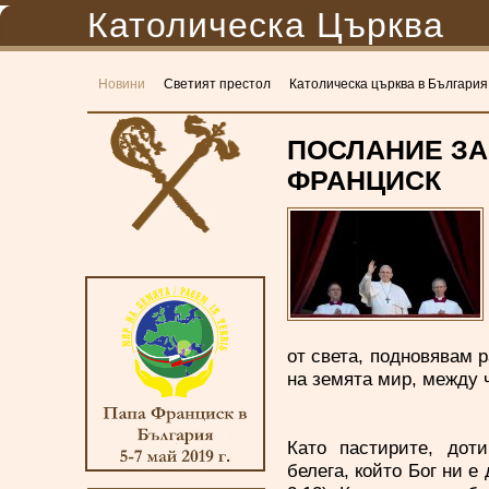
Католическа Църква
Новини
Светият престол
Католическа църква в България
ПОСЛАНИЕ ЗА
ФРАНЦИСК
от света, подновявам р
на земята мир, между ч
Като пастирите, дот
белега, който Бог ни е