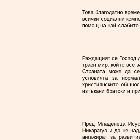
Това благодатно време
всички социални компо
помощ на най-слабите 
Раждащият се Господ д
траен мир, който все 
Страната може да се
условията за норма
християнските общнос
изтъкани братски и пр
Пред Младенеца Исус 
Никарагуа и да не над
ангажират за развити