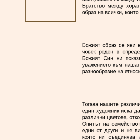
Братство между хорат
образ на всички, които
Божият образ се яви в
човек роден в опреде
Божият Син ни показв
уважението към нашат
разнообразие на етноси
Тогава нашите различи
един художник иска да
различни цветове, отк
Опитът на семействот
едни от други и не в
която ни съединява 