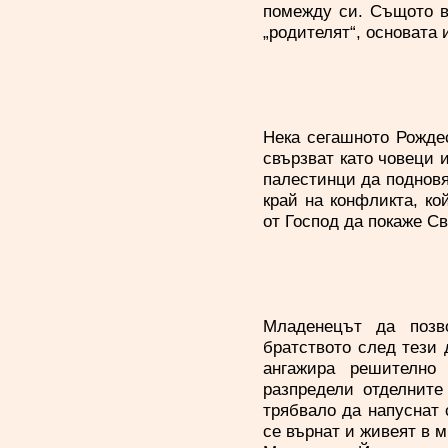
помежду си. Същото в
„родителят“, основата 
Нека сегашното Рождес
свързват като човеци 
палестинци да подновя
край на конфликта, ко
от Господ да покаже С
Младенецът да позв
братството след тези
ангажира решително
разпредели отделните
трябвало да напуснат 
се върнат и живеят в м