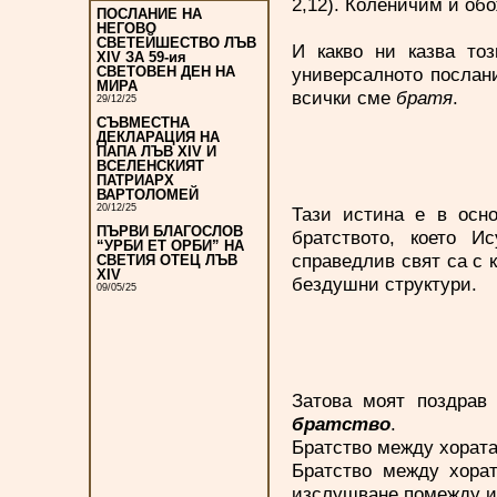
2,12). Коленичим и об
ПОСЛАНИЕ НА
НЕГОВО
СВЕТЕЙШЕСТВО ЛЪВ
И какво ни казва то
XIV ЗА 59-ия
универсалното послан
СВЕТОВЕН ДЕН НА
МИРА
всички сме
братя
.
29/12/25
СЪВМЕСТНА
ДЕКЛАРАЦИЯ НА
ПАПА ЛЪВ XIV И
ВСЕЛЕНСКИЯТ
ПАТРИАРХ
ВАРТОЛОМЕЙ
20/12/25
Тази истина е в осно
ПЪРВИ БЛАГОСЛОВ
братството, което 
“УРБИ ЕТ ОРБИ” НА
справедлив свят са с 
СВЕТИЯ ОТЕЦ ЛЪВ
XIV
бездушни структури.
09/05/25
Затова моят поздрав
братство
.
Братство между хората
Братство между хорат
изслушване помежду и