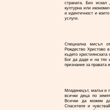
страната. Бих искал 
културна или икономи
и идентичност и които
услуги.
Специална мисъл от
Рождество Христово в
където християнската 
Бог да даде и на тях
признание за правата 
Младенецът, малък и п
всички деца по земят
Всички да можем да
Спасителя и чувства