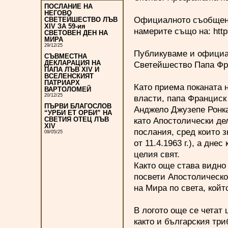
ПОСЛАНИЕ НА
НЕГОВО
Официалното съобщени
СВЕТЕЙШЕСТВО ЛЪВ
XIV ЗА 59-ия
намерите също на:
http
СВЕТОВЕН ДЕН НА
МИРА
29/12/25
Публикуваме и официал
СЪВМЕСТНА
ДЕКЛАРАЦИЯ НА
Светейшество Папа Фр
ПАПА ЛЪВ XIV И
ВСЕЛЕНСКИЯТ
ПАТРИАРХ
Като приема поканата 
ВАРТОЛОМЕЙ
20/12/25
власти, папа Франциск 
ПЪРВИ БЛАГОСЛОВ
Анджело Джузепе Ронка
“УРБИ ЕТ ОРБИ” НА
като Апостолически дел
СВЕТИЯ ОТЕЦ ЛЪВ
XIV
послания, сред които 
09/05/25
от 11.4.1963 г.), а дн
целия свят.
Както още става видно
посвети Апостолическо
на Мира по света, кой
В логото още се четат 
както и българския три