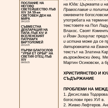
ПОСЛАНИЕ НА
на Юда: Църквата и н
НЕГОВО
Православие и полити
СВЕТЕЙШЕСТВО ЛЪВ
XIV ЗА 59-ия
оживените богословски
СВЕТОВЕН ДЕН НА
МИРА
употребата на термин
29/12/25
текстовете на Пол Лад
СЪВМЕСТНА
ДЕКЛАРАЦИЯ НА
Влахос. Своят
Комент
ПАПА ЛЪВ XIV И
и Йоан Зизиу
лас
предла
ВСЕЛЕНСКИЯТ
ПАТРИАРХ
и истина
може да се п
ВАРТОЛОМЕЙ
20/12/25
датировката на Еванг
ПЪРВИ БЛАГОСЛОВ
текстът на Златина Ка
“УРБИ ЕТ ОРБИ” НА
възрожденски деец
. М
СВЕТИЯ ОТЕЦ ЛЪВ
XIV
Мартин Осиковски, а б
09/05/25
ХРИСТИЯНСТВО И КУ
СЪДЪРЖАНИЕ
ПРОБЛЕМИ НА МЕЖ
1. Десислава Тодорова
богослови през XVI в.
2. Живко Лефтеров. Ан