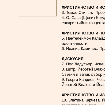
ХРИСТИЯНСТВО И И
3. Томас Стигъл. Прео
4. О. Сава (Щони) Кокуд
евхаристийни концепт
ХРИСТИЯНСТВО И П
5. Пантелеймон Калай
идентичности
6. Йоанис Каминис. Пр
ДИСКУСИЯ
7. Пол Ладусьор. Чове
8. митр. Йеротей Влах
Светия и велик събор 
9. Георги Каприев. Чо
Йеротей Влахос и Йоа
ХРИСТИЯНСТВО И И
10. Златина Карчева. 