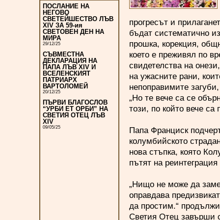
ПОСЛАНИЕ НА
НЕГОВО
СВЕТЕЙШЕСТВО ЛЪВ
прогресът и прилагане
XIV ЗА 59-ия
бъдат систематично из
СВЕТОВЕН ДЕН НА
МИРА
прошка, корекция, общ
29/12/25
което е преживял по вр
СЪВМЕСТНА
ДЕКЛАРАЦИЯ НА
свидетелства на онези,
ПАПА ЛЪВ XIV И
ВСЕЛЕНСКИЯТ
на ужасните рани, коит
ПАТРИАРХ
непоправимите загуби,
ВАРТОЛОМЕЙ
20/12/25
„Но те вече са се обър
ПЪРВИ БЛАГОСЛОВ
този, по който вече са 
“УРБИ ЕТ ОРБИ” НА
СВЕТИЯ ОТЕЦ ЛЪВ
XIV
09/05/25
Папа Франциск подчерт
колумбийското страдан
нова стъпка, която Кол
пътят на реинтеграция
„Нищо не може да заме
оправдава предизвикат
да простим.“ продължи
Светия Отец завърши с