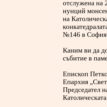
отслужена на 
нунций монсен
на Католическа
конкатедралата
№146 в София
Каним ви да д
събитие в пам
Епископ Петк
Епархия „Свет
Председател н
Католическата