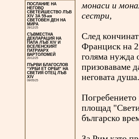
монаси и мона
ПОСЛАНИЕ НА
НЕГОВО
СВЕТЕЙШЕСТВО ЛЪВ
сестри,
XIV ЗА 59-ия
СВЕТОВЕН ДЕН НА
МИРА
29/12/25
След кончинат
СЪВМЕСТНА
ДЕКЛАРАЦИЯ НА
ПАПА ЛЪВ XIV И
Франциск на 21
ВСЕЛЕНСКИЯТ
ПАТРИАРХ
голяма нужда 
ВАРТОЛОМЕЙ
20/12/25
призоваваме да
ПЪРВИ БЛАГОСЛОВ
“УРБИ ЕТ ОРБИ” НА
СВЕТИЯ ОТЕЦ ЛЪВ
неговата душа
XIV
09/05/25
Погребението 
площад "Свети 
българско врем
За Рим като п