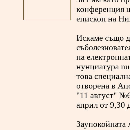
конференция щ
епископ на Ни
Искаме също д
съболезновате
на електронна
нунциатура nun
това специалн
отворена в Ап
"11 август" №6
април от 9,30 д
Заупокойната 