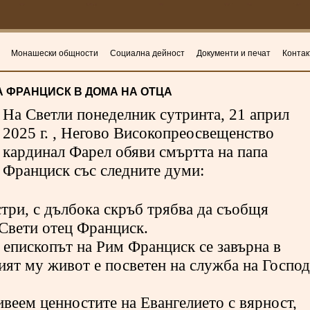
Монашески общности
Социална дейност
Документи и печат
Контак
 ФРАНЦИСК В ДОМА НА ОТЦА
На Светли понеделник сутринта, 21 април
2025 г. , Негово Високопреосвещенство
кардинал Фарел обяви смъртта на папа
Франциск със следните думи:
стри, с дълбока скръб трябва да съобщя
Свети отец Франциск.
н епископът на Рим Франциск се завърна в
ият му живот е посветен на служба на Господ
ивеем ценностите на Евангелието с вярност,