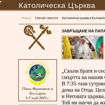
Католическа Църква
Новини
Светият престол
Католическа църква в България
ЗАВРЪЩАНЕ НА ПАПА
„Скъпи братя и се
смъртта на нашия 
В 7:35 тази сутри
дома на Отца. Цел
и Неговата църква.
Той ни научи да ж