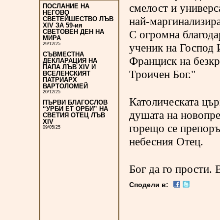
смелост и универс
ПОСЛАНИЕ НА
НЕГОВО
най-маргинализира
СВЕТЕЙШЕСТВО ЛЪВ
XIV ЗА 59-ия
СВЕТОВЕН ДЕН НА
С огромна благода
МИРА
29/12/25
ученик на Господ 
СЪВМЕСТНА
Франциск на безкр
ДЕКЛАРАЦИЯ НА
ПАПА ЛЪВ XIV И
Троичен Бог."
ВСЕЛЕНСКИЯТ
ПАТРИАРХ
ВАРТОЛОМЕЙ
20/12/25
Католическата цър
ПЪРВИ БЛАГОСЛОВ
“УРБИ ЕТ ОРБИ” НА
душата на новопре
СВЕТИЯ ОТЕЦ ЛЪВ
XIV
горещо се препоръ
09/05/25
небесния Отец.
Бог да го прости. 
Сподели в: