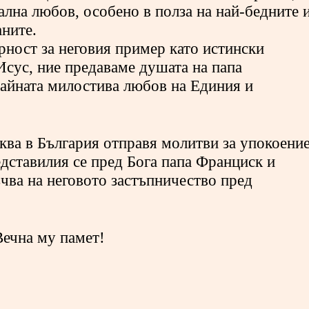
ална любов, особено в полза на най-бедните 
ните.
рност за неговия пример като истински
Исус, ние предаваме душата на папа
айната милостива любов на Единия и
ква в България отправя молитви за упокоени
дставилия се пред Бога папа Франциск и
чва на неговото застъпничество пред
Вечна му памет!