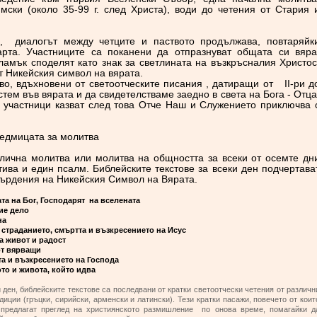
мски (около 35-99 г. след Христа), води до четения от Стария 
а, диалогът между четците и паството продължава, повтаряйк
рта. Участниците са поканени да отпразнуват общата си вяра
ламък споделят като знак за светлината на възкръсналия Христос
т Никейския символ на вярата.
во, вдъхновени от светоотческите писания , датиращи от II-ри д
астем във вярата и да свидетелстваме заедно в света на Бога - Отца
и участници казват след това Отче Наш и Служението приключва 
Седмицата за молитва
 лична молитва или молитва на общността за всеки от осемте дн
тива и един псалм. Библейските текстове за всеки ден подчертава
ърдения на Никейския Символ на Вярата.
та на Бог, Господарят на вселената
ие дело
на
 страданието, смъртта и възкресението на Исус
ва живот и радост
от вярващи
а и възкресението на Господа
то и живота, който идва
ден, библейските текстове са последвани от кратки светоотчески четения от различн
диции (гръцки, сирийски, арменски и латински). Тези кратки пасажи, повечето от коит
 предлагат преглед на християнското размишление по онова време, помагайки д