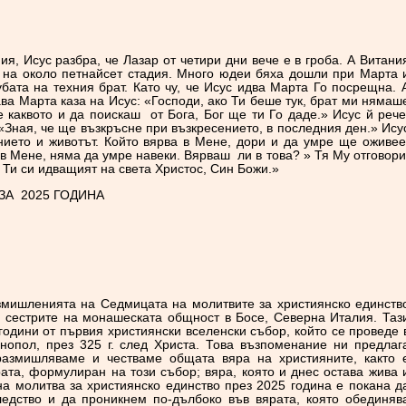
ия, Исус разбра, че Лазар от четири дни вече е в гроба. А Витани
 на около петнайсет стадия. Много юдеи бяха дошли при Марта 
убата на техния брат. Като чу, че Исус идва Марта Го посрещна. 
ва Марта каза на Исус: «Господи, ако Ти беше тук, брат ми нямаш
е каквото и да поискаш от Бога, Бог ще ти Го даде.» Исус й рече
«Зная, че ще възкръсне при възкресението, в последния ден.» Ису
нието и животът. Който вярва в Мене, дори и да умре ще оживее
 в Мене, няма да умре навеки. Вярваш ли в това? » Тя Му отговори
е Ти си идващият на света Христос, Син Божи.»
ЗА 2025 ГОДИНА
азмишленията на Седмицата на молитвите за християнско единств
и сестрите на монашеската общност в Босе, Северна Италия. Таз
години от първия християнски вселенски събор, който се проведе 
инопол, през 325 г. след Христа. Това възпоменание ни предлаг
размишляваме и честваме общата вяра на християните, както 
ата, формулиран на този събор; вяра, която и днес остава жива 
а молитва за християнско единство през 2025 година е покана д
едство и да проникнем по-дълбоко във вярата, която обединяв