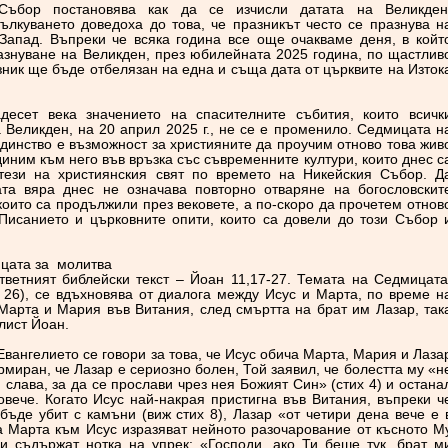
Събор постановява как да се изчисли датата на Великден
ълкуването доведоха до това, че празникът често се празнува н
 Запад. Въпреки че всяка година все още очакваме деня, в койт
знуване на Великден, през юбилейната 2025 година, по щастлив
зник ще бъде отбелязан на една и съща дата от църквите на Изток
десет века значението на спасителните събития, които всичк
 Великден, на 20 април 2025 г., не се е променило. Седмицата н
единство е възможност за християните да проучим отново това жив
иним към него във връзка със съвременните култури, които днес с
тези на християнския свят по времето на Никейския Събор. Д
та вяра днес не означава повторно отваряне на богословскит
които са продължили през вековете, а по-скоро да прочетем отнов
 Писанието и църковните опити, които са довели до този Събор 
ицата за молитва
тветният библейски текст – Йоан 11,17-27. Темата на Седмицата
 26), се вдъхновява от диалога между Исус и Марта, по време н
Марта и Мария във Витания, след смъртта на брат им Лазар, так
елист Йоан.
 Евангелието се говори за това, че Исус обича Марта, Мария и Лаза
ормиран, че Лазар е сериозно болен, Той заявил, че болестта му «н
 слава, за да се прослави чрез нея Божият Син» (стих 4) и остана
овече. Когато Исус най-накрая пристигна във Витания, въпреки ч
ъде убит с камъни (виж стих 8), Лазар «от четири дена вече е 
на Марта към Исус изразяват нейното разочарование от късното М
и съдържат нотка на упрек: «Господи, ако Ти беше тук, брат м