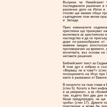
Въпреки че Никейският 
последвалите различия в т
различни дати на Изток и
отново ще имаме общо пра
съвпадение този велик пра
и Запада.
През изминалите седемна
християни ще празнуват на
молитвата за християнско 
наследство и да се присъед
дори по-разнообразни от 
живеем заедно апостолска
противоречия на времето, 
молитвата, въз основа на
неговите решения.
Библейският текст за Седм
В този дух е избран и съо
«Вярваш ли в това?» (стих
посещението на Исус при 
както е разказано от Еванг
В началото на тази глава в
(стих 5). Когато е бил инф
е за умиране», а за «Божия
там, където бил два дни п
беше предупреден, че ще б
гроба» (стих 17). Думите 
пристигане и може би дор