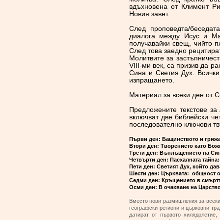
вдъхновена от Климент Ри
Новия завет.
След проповедта/беседат
диалога между Исус и Ма
получавайки свещ, чийто п
След това заедно рецитира
Молитвите за застъпничест
VIII-ми век, са призив да р
Сина и Светия Дух. Всичк
изпращането.
Материал за всеки ден от 
Предложените текстове за
включват две библейски че
последователно ключови тв
Първи ден: Бащинството и грижа
Втори ден: Творението като Бож
Трети ден: Въплъщението на Си
Четвърти ден: Пасхалната тайна:
Пети ден: Светият Дух, който да
Шести ден: Църквата: общност 
Седми ден: Кръщението в смъртт
Осми ден: В очакване на Царство
Вместо нови размишления за всеки 
географски региони и църковни тра
датират от първото хилядолетие,