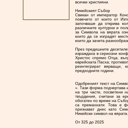
всички християни.
Никейският Събор
Свикан от император Конс
повечето от които от Изт
започваше да открива ко
различните културни и пол
за Символа на вярата оз
които да се изградят мест
които да зачита разнообраз
През предишните десетилет
израждаха в сериозни конф
Христос спрямо Отца; въп
еврейската Пасха; противоп
реинтегрират вярващи, 
предходните години.
Одобреният текст на Симво
». Тази форма подчертава 
на три части, посветени 
твърдения, считани за е
обогатен по време на Събо
са премахнати. Това е ф
признават днес като Сим
Никейски символ на вярата
От 325 до 2025