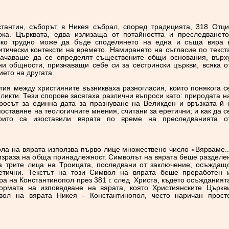
тантин, съборът в Никея събрал, според традицията, 318 Отци
ока. Църквата, едва излизаща от потайността и преследването
лко трудно може да бъде споделянето на една и съща вяра 
итически контексти на времето. Намирането на съгласие по текст
начаваше да се определят съществените общи основания, върх
ни общности, признаващи себе си за сестрински църкви, всяка о
ието на другата.
ия между християните възникваха разногласия, които понякога с
ликти. Тези спорове засягаха различни въпроси като: природата н
росът за единна дата за празнуване на Великден и връзката й 
оставяне на теологичните мнения, считани за еретични; и как да с
които са изоставили вярата по време на преследванията о
ла на вярата използва първо лице множествено число «Вярваме..
израза на обща принадлежност. Символът на вярата беше разделе
на трите лица на Троицата, последвани от заключение, осъждащ
ретични. Текстът на този Символ на вярата беше преработен 
ра на Константинопол през 381 г. след Христа, където осъжданият
ормата на изповядване на вярата, която Християнските Църкв
вол на вярата Никея - Константинопол, често наричан прост
.