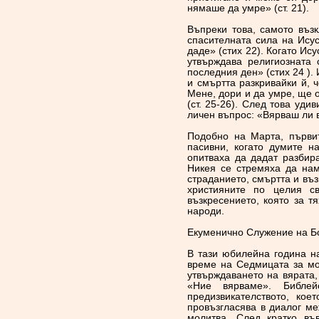
нямаше да умре» (ст. 21).
Въпреки това, самото въз
спасителната сила на Исус
даде» (стих 22). Когато Ису
утвърждава религиозната 
последния ден» (стих 24 ).
и смъртта разкривайки й, 
Мене, дори и да умре, ще о
(ст. 25-26). След това уд
личен въпрос: «Вярваш ли в 
Подобно на Марта, първи
пасивни, когато думите 
опитваха да дадат разбир
Никея се стремяха да нам
страданието, смъртта и въз
християните по целия с
възкресението, която за т
народи.
Екуменично Служение на 
В тази юбилейна година н
време на Седмицата за мо
утвърждаването на вярата,
«Ние вярваме». Библей
предизвикателството, кое
провъзгласява в диалог ме
молитва. След кратко въ