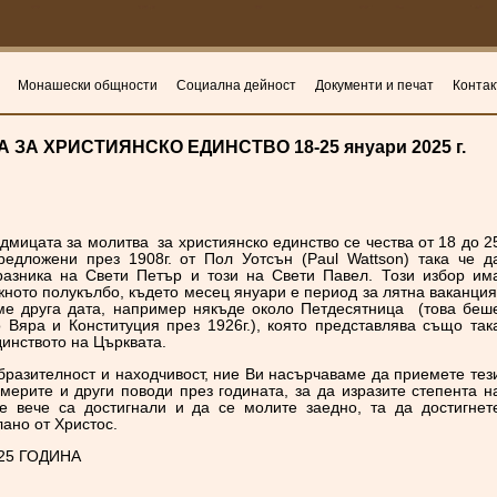
Монашески общности
Социална дейност
Документи и печат
Контак
ЗА ХРИСТИЯНСКО ЕДИНСТВО 18-25 януари 2025 г.
дмицата за молитва за християнско единство се чества от 18 до 2
редложени през 1908г. от Пол Уотсън (Paul Wattson) така че д
азника на Свети Петър и този на Свети Павел. Този избор им
ното полукълбо, където месец януари е период за лятна ваканци
ме друга дата, например някъде около Петдесятница (това беш
 Вяра и Конституция през 1926г.), която представлява също так
динството на Църквата.
разителност и находчивост, ние Ви насърчаваме да приемете тез
америте и други поводи през годината, за да изразите степента н
е вече са достигнали и да се молите заедно, та да достигнет
ано от Христос.
25 ГОДИНА