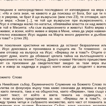
клицание е непосредствено последвано от изповядване на вяра 
: «Но и сега зная, че каквото и да поискаш от Бога, Бог ще ти г
с я уверява, че брат й ще възкръсне (виж стих 23), тя отговаря, кат
си вяра: «Знам [...], че той ще възкръсне при възкресението, 
 Исус я отвежда малко по-нататък, обявявайки властта си над живот
че той е Месията: «Аз съм възкресението и животът. Който вярва 
живее; и всеки, който живее и вярва в Мене, няма да умре навеки
ивително изказване Исус задава на Марта много директен и дълбок
това? » (стих 26).
те поколения християни не можеха да останат безразлични ил
на Исус докосваха и проникваха в сърцата им. Те пламенно с
аем отговор на въпроса на Исус: «Вярваш ли в това?» Отците о
ерят думи, които да обхванат цялата тайна на въплъщението 
кресението на техния Господ. Докато очакват Неговото пришествие
вят са призовани да свидетелстват заедно за тази вяра въ
ях е извор за надежда и радост, които искат да споделят с всичк
Божието Слово
а Никейския събор, Екуменичното Служение на Божието Слово п
литва се фокусира върху това какво означава да вярваш и върх
 както личната, така и на общностна, както «Вярвам», така също 
ският текст, от който е взета темата на седмицата, 
то този въпрос представлява за нас: «Вярваш ли в това?», с
жду трима четци и събраното множество, като част от поканата з
ведение към първия Вселенски Събор, една начална молитва