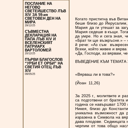
ПОСЛАНИЕ НА
НЕГОВО
СВЕТЕЙШЕСТВО ЛЪВ
XIV ЗА 59-ия
СВЕТОВЕН ДЕН НА
Когато пристигна във Витан
МИРА
беше близо до Йерусалим,
29/12/25
Мария да ги утешат за заг
Мария седеше в къщи. Тога
СЪВМЕСТНА
ДЕКЛАРАЦИЯ НА
да умре. Но и сега зная, ч
ПАПА ЛЪВ XIV И
«Брат ти ще възкръсне.» – 
ВСЕЛЕНСКИЯТ
й рече: «Аз съм възкресе
ПАТРИАРХ
Всеки, който живее и вярва
ВАРТОЛОМЕЙ
«Да, Господи, аз вярвам, ч
20/12/25
ПЪРВИ БЛАГОСЛОВ
ВЪВЕДЕНИЕ
КЪМ ТЕМАТА 
“УРБИ ЕТ ОРБИ” НА
СВЕТИЯ ОТЕЦ ЛЪВ
XIV
«Вярваш ли в това?»
09/05/25
(Йоан 11,26)
За 2025 г., молитвите и р
са подготвени от братята 
година се навършват 1700 
Никея, близо до Констант
уникална възможност да 
изразена в Символа на вяр
дава плодове. Седмицата н
черпим от това общо насл