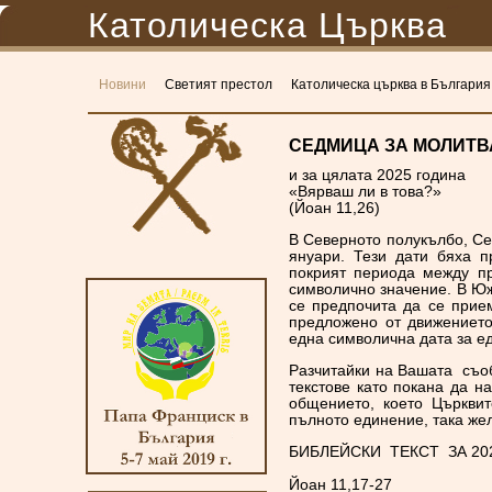
Католическа Църква
Новини
Светият престол
Католическа църква в България
СЕДМИЦА ЗА МОЛИТВА 
и за цялата
2025 година
«Вярваш ли в това?»
(Йоан 11,26)
В Северното полукълбо, Се
януари. Тези дати бяха п
покрият периода между пр
символично значение. В Юж
се предпочита да се прие
предложено от движението
една символична дата за е
Разчитайки на Вашата съоб
текстове като покана да н
общението, което Църквит
пълното единение, така жел
БИБЛЕЙСКИ ТЕКСТ ЗА 20
Йоан 11,17-27