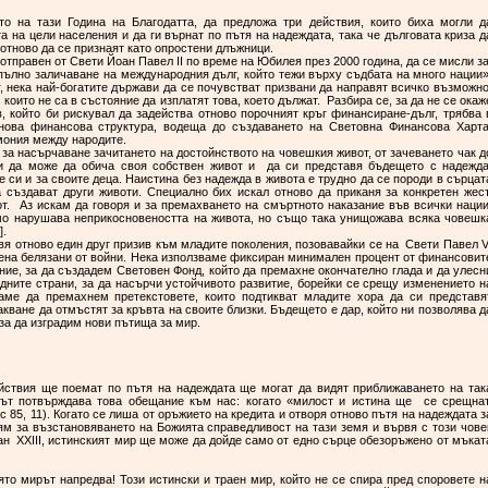
то на тази Година на Благодатта, да предложа три действия, които биха могли д
а на цели населения и да ги върнат по пътя на надеждата, така че дълговата криза д
 отново да се признаят като опростени длъжници.
отправен от Свети Йоан Павел II по време на Юбилея през 2000 година, да се мисли з
пълно заличаване на международния дълг, който тежи върху съдбата на много нации»
г, нека най-богатите държави да се почувстват призвани да направят всичко възможно
 които не са в състояние да изплатят това, което дължат. Разбира се, за да не се окаж
, който би рискувал да задейства отново порочният кръг финансиране-дълг, трябва 
ова финансова структура, водеща до създаването на Световна Финансова Харта
 хармония между народите.
за насърчаване зачитането на достойнството на човешкия живот, от зачеването чак д
ки да може да обича своя собствен живот и да си представя бъдещето с надежда
е си и за своите деца. Наистина без надежда в живота е трудно да се породи в сърцат
 създават други животи. Специално бих искал отново да приканя за конкретен жест
от. Аз искам да говоря и за премахването на смъртното наказание във всички нации
амо нарушава неприкосновеността на живота, но също така унищожава всяка човешк
].
я отново един друг призив към младите поколения, позовавайки се на Свети Павел V
емена белязани от войни. Нека използваме фиксиран минимален процент от финансовит
ие, за да създадем Световен Фонд, който да премахне окончателно глада и да улесн
дните страни, за да насърчи устойчивото развитие, борейки се срещу изменението н
таме да премахнем претекстовете, които подтикват младите хора да си представя
акване да отмъстят за кръвта на своите близки. Бъдещето е дар, който ни позволява д
 за да изградим нови пътища за мир.
ействия ще поемат по пътя на надеждата ще могат да видят приближаването на так
ът потвърждава това обещание към нас: когато «милост и истина ще се срещнат
 85, 11). Когато се лиша от оръжието на кредита и отворя отново пътя на надеждата з
ям за възстановяването на Божията справедливост на тази земя и вървя с този чове
н XXIII, истинският мир ще може да дойде само от едно сърце обезоръжено от мъкат
оято мирът напредва! Този истински и траен мир, който не се спира пред споровете н