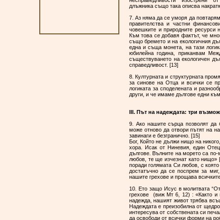
несправедливости изострени от к
длъжника също така описва накратк
7. Аз няма да се уморя да повтарям
правителства и частни финансови
човешките и природните ресурси на
Към това се добавя фактът, че мн
също бремето и на екологичния дъл
една и съща монета, на тази логик
юбилейна година, приканвам Меж
съществуването на екологичен дъ
справедливост. [13]
8. Културната и структурната пром
за синове на Отца и всички се п
логиката за споделената и разноо
други, и че имаме дългове едни к
III. Път на надеждата: три възмо
9. Ако нашите сърца позволят да
може отново да отвори пътят на на
завинаги е безгранично. [15]
Бог, Който не дължи нищо на никог
хора. Исак от Ниневия, един Оте
дългове. Вълните на морето са по-
любов, те ще изчезнат като нищо» 
поради голямата Си любов, с която 
достатъчно да се поспрем за миг,
нашите грехове и прощава всичките
10. Ето защо Исус в молитвата “О
грехове (виж Мт 6, 12) : «Както 
надежда, нашият живот трябва всъ
Надеждата е преизобилна от щедрос
интересува от собствената си печа
да освободи от всички форми