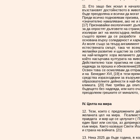
11. Ето защо бих искал в начало
възстановят достойнството в живот
бъде преодоляна и всички да могат
Преди всичко подновявам призива, 
«значително намаляване, ако не и 
[17] Признавайки екологичният дъл
за да опростят дълговете на страни,
изолиран акт на милосърдна любов
същото време да се разработи н
основана върху солидарност и
Аз моля също за твърд ангажимент 
естествената смърт, така че все
желаейки развитие и щастие за себ
на най-младите хора желанието да
който насърчава културата на жив
Действително тази практика не с
надежда за прошка и обновление[18
Освен това се осмелявам да отправ
и на Бенедикт XVI, [19] в тези вр
средства изразходвани за въоръжен
образователните дейности в най-бе
климата. [20] Ние трябва да опи
бъдещето без надежда, или като оч
преодолеем грешките от миналото,
IV. Целта на мира
12. Тези, които с предложените д
желаната цел на мира. Псалмист
правдата и мир ще се целунат» ( Пс
един брат или сестра, аз допринас
към мира. Както казваше Свети Йоа
и страха на войната. [21]
13. Нека 2025 да бъде година, в к