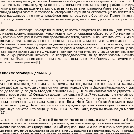
, което ни подтиква да търсим Божията освобождаваща справедливост на земята. 
тта, ние бихме искали да чуем не рогът, а «отчаяният вик за помощ» [1] който се издиг
 никога не престава да чува, както гласът на кръвта на праведния Авел (виж Бит 4, 10)
вани да бъдем гласът на толкова многобройни ситуации за експлоатация на земята и з
и несправедливости понякога придобиват вид на това, което Свети Йоан Павел II нарич
 те не се дължат само на беззаконието на малцина, но са, така да се каже вкоренени 
ество.
якакъв начин отговорен за опустошението, на което е подложен нашият общ дом, като с
р и само косвено подклаждат конфликтите, които поразяват обществото. По този начи
и, но взаимосвързани системни предизвикателства, засягащи нашата планета. [4] Аз с
всякакъв вид, за нехуманното отношение, запазено за мигрантите, за влошаването н
 объркването, виновно породено от дезинформацията, за отказът от всякакъв вид диало
та индустрия. Толкова много фактори за реална заплаха за съществуването на цялот
тази година искаме да се вслушаме в този вик на човечеството, за да се почувствам
и лично, да разкъсаме веригите на несправедливостта, за да провъзгласим Божият
йствия за благотворителност, няма да са достатъчни. Необходими са културни 
а настъпи трайна промяна.[5]
чки ние сме отговорни длъжници
нва да предприемем промени, за да се изправим срещу настоящата ситуация н
 като ни припомня, че благата на земята са предназначени не само за малцин
 Може да бъде полезно да си припомним какво пишеше Свети Василий Кесарийски: «Каж
къде взе нещо, за да го въведеш в живота си? […] Не си ли излязъл гол от утробата н
гол отново в земята? Откъде са дошли настоящите блага? Ако кажеш, че е случайност
брегваш Създателя и нямаш признателност към Този, който е предоставил за тебе». [7
овекът повече не разпознава даровете от Бога. Но в Своето безкрайно милосърдие
 съгрешават срещу Него: Той по-скоро потвърждава дара на живота чрез прошката н
чрез Исус Христос. Ето защо, учейки ни на “Отче Наш”, Исус ни приканва да молим
( Мт 6, 12).
ата, която го обединява с Отца той си мисли, че отношенията с другите могат да бъда
тацията, при която най-силният претендира, че има право да посегне на по-слабия. [8
литите печелеха от страданията на най-бедните, така и днес, във взаимосвързанот
 система, ако не се подхранва от логиката на солидарност и взаимозависимост, поражд