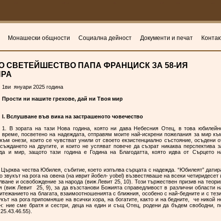
Монашески общности
Социална дейност
Документи и печат
Контак
О СВЕТЕЙШЕСТВО ПАПА ФРАНЦИСК ЗА 58-ИЯ
ИРА
1ви януари 2025 година
Прости ни нашите грехове, дай ни Твоя мир
I. Вслушване във вика на застрашеното човечество
1. В зората на тази Нова година, която ни дава Небесния Отец, в това юбилейн
време, посветено на надеждата, отправям моите най-искрени пожелания за мир къ
към онези, които се чувстват унили от своето екзистенциално състояние, осъдени о
съждането на другите, и които не успяват повече да съзрат никаква перспектива з
да и мир, защото тази година е Година на Благодатта, която идва от Сърцето н
а Църква чества Юбилея, събитие, което изпълва сърцата с надежда. “Юбилеят” датир
 звукът на рога на овена (на иврит йобел- yobel) възвестяваше на всеки четиридесет 
лване и освобождение за народа (виж Левит 25, 10). Този тържествен призив на теори
я (виж Левит 25, 9), за да възстанови Божията справедливост в различни области н
ритежанието на благата, взаимоотношенията с ближния, особено с най-бедните и с тези
укът на рога припомняше на всички хора, на богатите, както и на бедните, че никой н
ан: ние сме братя и сестри, деца на един и същ Отец, родени да бъдем свободни, п
7.25.43.46.55).