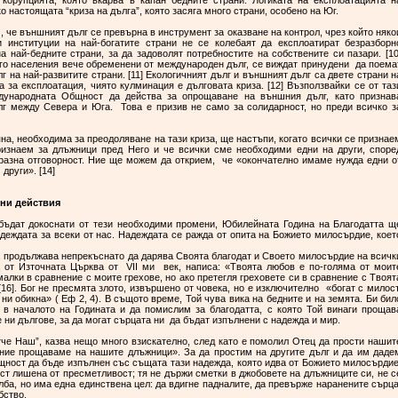
орупцията, която вкарва в капан бедните страни. Логиката на експлоатацията н
о настоящата “криза на дълга”, която засяга много страни, особено на Юг.
, че външният дълг се превърна в инструмент за оказване на контрол, чрез който няко
 институции на най-богатите страни не се колебаят да експлоатират безразборн
 най-бедните страни, за да задоволят потребностите на собствените си пазари. [10
ого населения вече обременени от международен дълг, се виждат принудени да поема
г на най-развитите страни. [11] Екологичният дълг и външният дълг са двете страни н
а за експлоатация, чиято кулминация е дълговата криза. [12] Възползвайки се от таз
дународната Общност да действа за опрощаване на външния дълг, като признав
лг между Севера и Юга. Това е призив не само за солидарност, но преди всичко з
яна, необходима за преодоляване на тази криза, ще настъпи, когато всички се признае
ризнаем за длъжници пред Него и че всички сме необходими едни на други, споре
бразна отговорност. Ние ще можем да открием, че «окончателно имаме нужда едни о
ъм други». [14]
жни действия
 бъдат докоснати от тези необходими промени, Юбилейната Година на Благодатта щ
деждата за всеки от нас. Надеждата се ражда от опита на Божието милосърдие, коет
о, продължава непрекъснато да дарява Своята благодат и Своето милосърдие на всичк
ц от Източната Църква от VII ми век, написа: «Твоята любов е по-голяма от моит
малки в сравнение с моите грехове, но ако претегля греховете си в сравнение с Твоят
[16]. Бог не пресмята злото, извършено от човека, но е изключително «богат с милост
ни обикна» ( Еф 2, 4). В същото време, Той чува вика на бедните и на земята. Би бил
 в началото на Годината и да помислим за благодатта, с която Той винаги прощав
 ни дългове, за да могат сърцата ни да бъдат изпълнени с надежда и мир.
тче Наш”, казва нещо много взискателно, след като е помолил Отец да прости нашит
и ние прощаваме на нашите длъжници». За да простим на другите дълг и да им даде
щност да бъде изпълнен със същата тази надежда, която идва от Божието милосърдие
т лишена от пресметливост; тя не държи сметки в джобовете на длъжниците си, не с
лба, но има една единствена цел: да вдигне падналите, да превърже наранените сърца
 на робство.