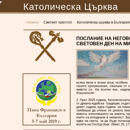
Католическа Църква
Новини
Светият престол
Католическа църква в България
ПОСЛАНИЕ НА НЕГОВ
СВЕТОВЕН ДЕН НА М
всяка жена и всеки мъж, особено 
своите прегрешения, смазани от о
живота си. На всички вас, надеж
Изкупителя!
2. През 2025 година, Католическат
от древна юдейска традиция, където
девет години, една година на поми
трябваше да отекне по цялата зем
живота: използването на земята, п
които са изпаднали в немилост. Зв
идва на света, за да бъде потиск
волята на Господ (виж Левит 25, 1