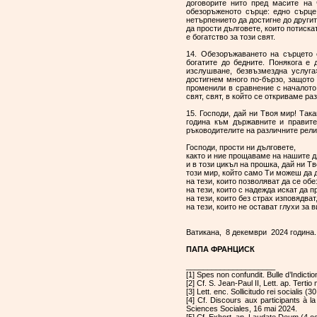
договорите нито пред масите на 
обезоръженото сърце: едно сърце
нетърпението да достигне до другите
да прости дълговете, които потиск
е богатство за този свят.
14. Обезоръжаването на сърцето е
богатите до бедните. Понякога е 
изслушване, безвъзмездна услуга
достигнем много по-бързо, защото
променили в сравнение с началото.
свят, свят, в който се откриваме р
15. Господи, дай ни Твоя мир! Так
година към държавните и правите
ръководителите на различните рели
Господи, прости ни дълговете,
както и ние прощаваме на нашите 
и в този цикъл на прошка, дай ни Тв
този мир, който само Ти можеш да
на тези, които позволяват да се об
на тези, които с надежда искат да 
на тези, които без страх изповядват
на тези, които не остават глухи за 
Ватикана, 8 декември 2024 година.
ПАПА ФРАНЦИСК
_____________________
[1] Spes non confundit. Bulle d’Indicti
[2] Cf. S. Jean-Paul II, Lett. ap. Tert
[3] Lett. enc. Sollicitudo rei socialis 
[4] Cf. Discours aux participants à l
Sciences Sociales, 16 mai 2024.