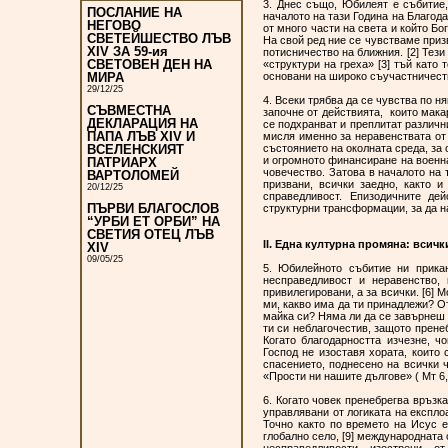
3. Днес също, Юбилеят е събитие
ПОСЛАНИЕ НА
началото на тази Година на Благода
НЕГОВО
от много части на света и който Бог
СВЕТЕЙШЕСТВО ЛЪВ
На свой ред ние се чувстваме приз
XIV ЗА 59-ия
потисничество на ближния. [2] Тез
СВЕТОВЕН ДЕН НА
«структури на греха» [3] тъй като
основани на широко съучастнич
МИРА
29/12/25
4. Всеки трябва да се чувства по н
СЪВМЕСТНА
започне от действията, които мака
ДЕКЛАРАЦИЯ НА
се подхранват и преплитат различн
ПАПА ЛЪВ XIV И
мисля именно за неравенствата от 
състоянието на околната среда, за
ВСЕЛЕНСКИЯТ
и огромното финансиране на военна
ПАТРИАРХ
човечество. Затова в началото на 
ВАРТОЛОМЕЙ
призвани, всички заедно, както 
20/12/25
справедливост. Епизодичните де
ПЪРВИ БЛАГОСЛОВ
структурни трансформации, за д
“УРБИ ЕТ ОРБИ” НА
СВЕТИЯ ОТЕЦ ЛЪВ
II. Една културна промяна: вси
XIV
09/05/25
5. Юбилейното събитие ни прика
несправедливост и неравенство,
привилегировани, а за всички. [6]
ми, какво има да ти принадлежи? От
майка си? Няма ли да се завърнеш 
ти си неблагочестив, защото прене
Когато благодарността изчезне, ч
Господ не изоставя хората, които
спасението, поднесено на всички 
«Прости ни нашите дългове» 
6. Когато човек пренебрегва връзк
управлявани от логиката на експлоа
Точно както по времето на Исус е
глобално село, [9] международната