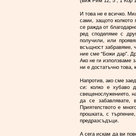
(виж Рим 12, 5 ; 1 Кор 1
И това не е всичко. М
сами, защото колкото 
се ражда от благодарн
ред споделяме с друг
получили, или проявя
всъщност забравяме, ч
ние сме “Божи дар”. Др
Ако не ги използваме з
ни е достатъчно това, 
Напротив, ако сме зае
си: колко е хубаво 
свещенослужението, на
да се забавлявате, в
Приятелството е много
прошката, с търпение,
предразсъдъци.
А сега искам да ви пов