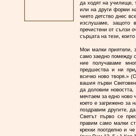
да ходят на училище, т
или на други форми на
чието детство днес все
изслушаме, защото в
пречистени от сълзи оч
сърцата на тези, коит
Мои малки приятели, з
само заедно помежду с
ние получаваме мно
предшества и ни прид
всичко ново творя.» (О
вашия първи Световен 
да доловим новостта,
мечтаем за едно ново 
което е загрижено за 
поздравим другите, да
Светът първо се пре
правим само малки ст
крехки поотделно и че