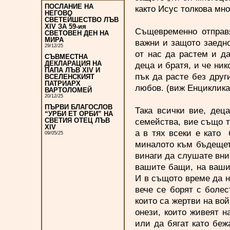
ПОСЛАНИЕ НА
както Исус толкова мно
НЕГОВО
СВЕТЕЙШЕСТВО ЛЪВ
XIV ЗА 59-ия
Същевременно отправя
СВЕТОВЕН ДЕН НА
МИРА
важни и защото заедно
29/12/25
от нас да растем и д
СЪВМЕСТНА
ДЕКЛАРАЦИЯ НА
деца и братя, и че ник
ПАПА ЛЪВ XIV И
пък да расте без друг
ВСЕЛЕНСКИЯТ
ПАТРИАРХ
любов. (виж Енцикликата F
ВАРТОЛОМЕЙ
20/12/25
ПЪРВИ БЛАГОСЛОВ
Така всички вие, дец
“УРБИ ЕТ ОРБИ” НА
семейства, вие също т
СВЕТИЯ ОТЕЦ ЛЪВ
XIV
а в тях всеки е като 
09/05/25
миналото към бъдещет
винаги да слушате вни
вашите бащи, на ваши
И в същото време да н
вече се борят с болес
които са жертви на вой
онези, които живеят н
или да бягат като беж