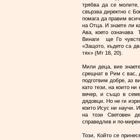
трябва да се молите,
свързва директно с Бо
помага да правим всич
на Отца. И знаете ли к
Ава, което означава 
Винаги ще Го чувств
«Защото, където са д
тях» (Мт 18, 20).
Мили деца, вие знаете
срещнат в Рим с вас, д
подготвим добре, аз 
като тези, на които ни
вечер, и също в семе
дядовци. Но не ги изри
които Исус ни научи. И
на този Световен де
справедлив и по-мире
Този, Който се принес