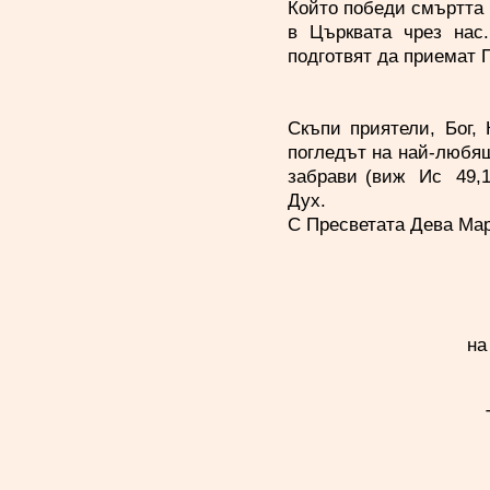
Който победи смъртта 
в Църквата чрез нас.
подготвят да приемат
Скъпи приятели, Бог, 
погледът на най-любящ
забрави (виж Ис 49,1
Дух.
С Пресветата Дева Мар
на