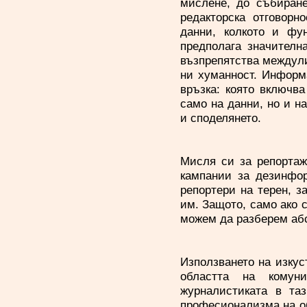
мислене, до събиране
редакторска отговорн
данни, колкото и фу
предполага значителн
възпрепятства междули
ни хуманност. Информ
връзка: която включва
само на данни, но и на
и споделянето.
Мисля си за репортаж
кампании за дезинфор
репортери на терен, з
им. Защото, само ако 
можем да разберем абс
Използването на изкус
областта на комун
журналистиката в та
професионализма на об