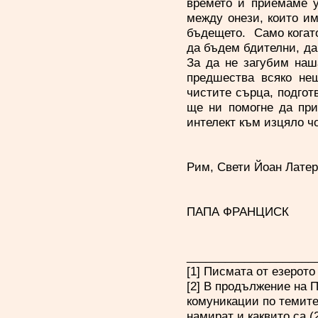
времето и приемаме у
между онези, които им
бъдещето. Само когато
да бъдем бдителни, да
За да не загубим наш
предшества всяко нещ
чистите сърца, подготв
ще ни помогне да при
интелект към изцяло ч
Рим, Свети Йоан Латер
ПАПА ФРАНЦИСК
____________________
[1] Писмата от езерото
[2] В продължение на 
комуникации по темите
намират и каквито са (