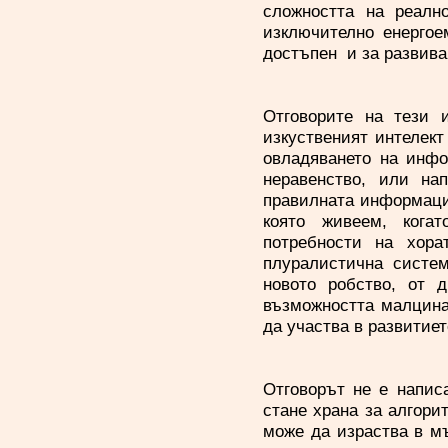
сложността на реалн
изключително енергое
достъпен и за развива
Отговорите на тези 
изкуственият интелект
овладяването на инфо
неравенство, или на
правилната информаци
която живеем, кога
потребности на хора
плуралистична систем
новото робство, от 
възможността малцина 
да участва в развитие
Отговорът не е напис
стане храна за алгори
може да израства в мъ