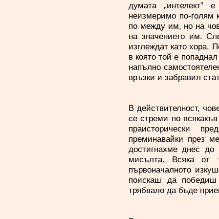
думата „интелект” 
неизмеримо по-голям к
по между им, но на чо
на значението им. Сл
изглеждат като хора. П
в която той е попадна
напълно самостоятелен
връзки и забравил ста
В действителност, чов
се стреми по всякакъв
праисторически пре
преминавайки през ме
достигнахме днес до 
мисълта. Всяка от 
първоначалното изкуш
поискаш да победиш 
трябвало да бъде прием