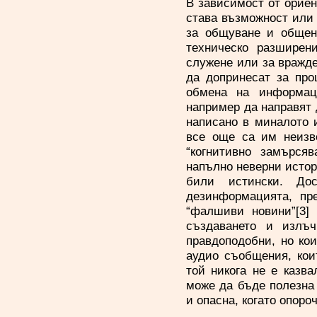
В зависимост от ориен
става възможност или 
за общуване и общен
техническо разшире
служене или за вражде
да допринесат за про
обмена на информац
например да направят 
написано в миналото 
все още са им неизв
“когнитивно замърся
напълно неверни истори
били истински. Д
дезинформацията, пр
“фалшиви новини”[3] 
създаването и излъч
правдоподобни, но ко
аудио съобщения, коит
той никога не е казва
може да бъде полезна
и опасна, когато опоро