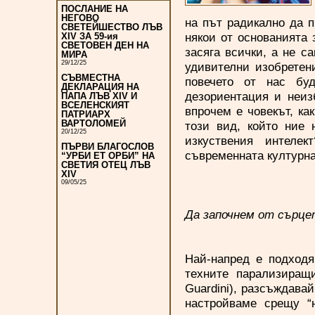
ПОСЛАНИЕ НА
НЕГОВО
на път радикално да 
СВЕТЕЙШЕСТВО ЛЪВ
някои от основанията 
XIV ЗА 59-ия
СВЕТОВЕН ДЕН НА
засяга всички, а не с
МИРА
29/12/25
удивителни изобретен
СЪВМЕСТНА
повечето от нас бу
ДЕКЛАРАЦИЯ НА
дезориентация и неиз
ПАПА ЛЪВ XIV И
ВСЕЛЕНСКИЯТ
впрочем е човекът, ка
ПАТРИАРХ
ВАРТОЛОМЕЙ
този вид, който ние
20/12/25
изкуствения интеле
ПЪРВИ БЛАГОСЛОВ
съвременната културна
“УРБИ ЕТ ОРБИ” НА
СВЕТИЯ ОТЕЦ ЛЪВ
XIV
09/05/25
Да започнем от сърце
Най-напред е подходя
техните парализиращ
Guardini), разсъждавай
настройваме срещу “н