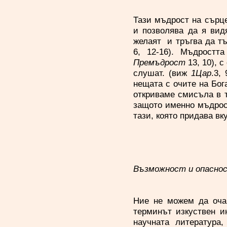
Тази мъдрост на сърце
и позволява да я видя
желаят и тръгва да тъ
6, 12-16). Мъдростт
Премъдрост
13, 10), 
слушат. (виж
1Цар
.3,
нещата с очите на Бог
откриваме смисъла в т
защото именно мъдрост
тази, която придава вк
Възможност и опасно
Ние не можем да оча
терминът изкуствен и
научната литература