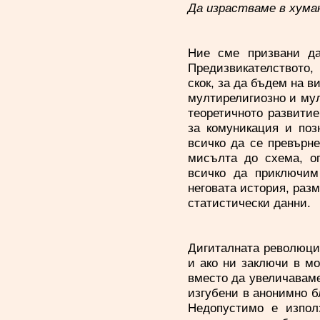
Да израстваме в хума
Ние сме призвани да
Предизвикателството,
скок, за да бъдем на в
мултирелигиозно и мул
теоретичното развитие
за комуникация и поз
всичко да се превърне
мисълта до схема, о
всичко да приключим
неговата история, разм
статистически данни.
Дигиталната революция
и ако ни заключи в мо
вместо да увеличавам
изгубени в анонимно б
Недопустимо е изпол