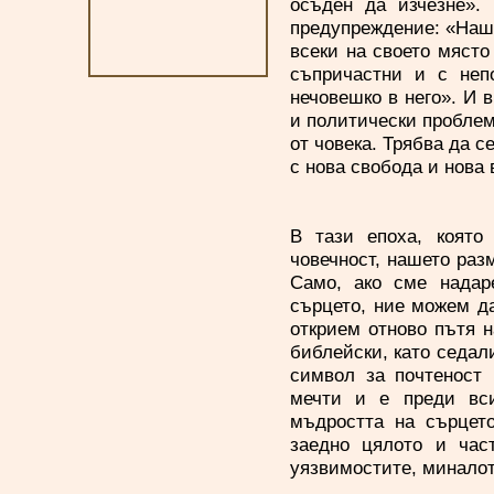
осъден да изчезне».
предупреждение: «Наше
всеки на своето място 
съпричастни и с неп
нечовешко в него». И 
и политически проблем
от човека. Трябва да с
с нова свобода и нова 
В тази епоха, която
човечност, нашето раз
Само, ако сме надар
сърцето, ние можем д
открием отново пътя 
библейски, като седал
символ за почтеност 
мечти и е преди вс
мъдростта на сърцето
заедно цялото и час
уязвимостите, миналото