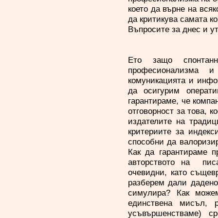
което да върне на вся
да критикува самата 
Въпросите за днес и у
Ето защо спонтан
професионализма и
комуникацията и инфор
да осигурим операт
гарантираме, че компа
отговорност за това, к
издателите на традиц
критериите за индекс
способни да валоризир
Как да гарантираме п
авторството на пис
очевидни, като същев
разберем дали дадено
симулира? Как може
единствена мисъл, 
усъвършенстваме) ср