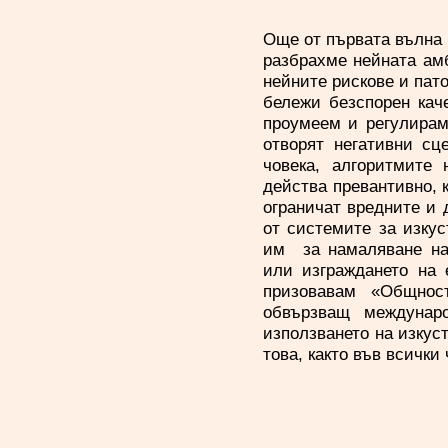
Още от първата вълна 
разбрахме нейната амб
нейните рискове и пато
бележи безспорен кач
проумеем и регулирам
отворят негативни сц
човека, алгоритмите
действа превантивно, к
ограничат вредните и
от системите за изкус
им за намаляване на
или изграждането на 
призовавам «Общнос
обвързващ междунаро
използването на изкус
това, както във всички