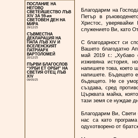
ПОСЛАНИЕ НА
НЕГОВО
Благодарим на Господ
СВЕТЕЙШЕСТВО ЛЪВ
Петър в ръководенет
XIV ЗА 59-ия
СВЕТОВЕН ДЕН НА
Христос, уверявайки
МИРА
29/12/25
служението Ви, като О
СЪВМЕСТНА
ДЕКЛАРАЦИЯ НА
С благодарност си сп
ПАПА ЛЪВ XIV И
ВСЕЛЕНСКИЯТ
Вашето благодатно Ап
ПАТРИАРХ
ВАРТОЛОМЕЙ
май 2019 г.: „Хубаво
20/12/25
изживяна история, н
ПЪРВИ БЛАГОСЛОВ
напишете това, което щ
“УРБИ ЕТ ОРБИ” НА
СВЕТИЯ ОТЕЦ ЛЪВ
напишете. Бъдещето е
XIV
бъдещето. Не се умор
09/05/25
създава, сред против
Църквата майка, коят
тази земя се нуждае дн
Благодарим Ви, Свети о
нас са като програма
одухотворено от братс