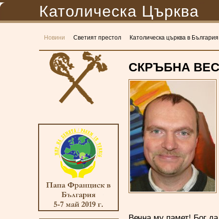
Католическа Църква
Новини
Светият престол
Католическа църква в България
СКРЪБНА ВЕС
Вечна му памет! Бог да