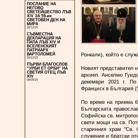
ПОСЛАНИЕ НА
НЕГОВО
СВЕТЕЙШЕСТВО ЛЪВ
XIV ЗА 59-ия
СВЕТОВЕН ДЕН НА
МИРА
29/12/25
СЪВМЕСТНА
ДЕКЛАРАЦИЯ НА
ПАПА ЛЪВ XIV И
ВСЕЛЕНСКИЯТ
ПАТРИАРХ
Ронкали), който е служ
ВАРТОЛОМЕЙ
20/12/25
ПЪРВИ БЛАГОСЛОВ
Новият представител 
“УРБИ ЕТ ОРБИ” НА
СВЕТИЯ ОТЕЦ ЛЪВ
архиеп. Анселмо Гуидо
XIV
09/05/25
декември 2021 г. По
Франциск в България (5
По време на приема б
Българската правосла
Софийска св. митропол
свети мощи на св. Пот
старинния храм "Св. 
служение и братски о