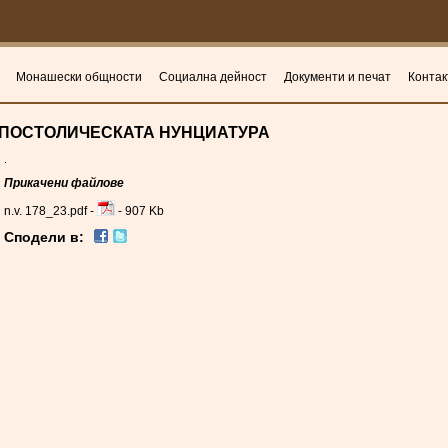
Монашески общности
Социална дейност
Документи и печат
Контак
АПОСТОЛИЧЕСКАТА НУНЦИАТУРА
.
Прикачени файлове
n.v. 178_23.pdf -
- 907 Kb
Сподели в: