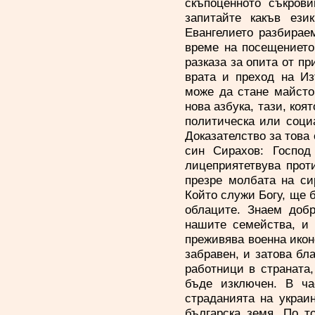
скъпоценното съкров
запитайте какъв ези
Евангелието разбирае
време на посещението
разказа за опита от п
врата и преход на Из
може да стане майсто
нова азбука, тази, коя
политическа или социа
Доказателство за това 
син Сирахов: Госпо
лицеприятетвува прот
презре молбата на си
Който служи Богу, ще 
облаците. Знаем добр
нашите семейства, и 
преживява военна икон
забравен, и затова бл
работници в страната,
бъде изключен. В ча
страданията на украи
българска земя. По т