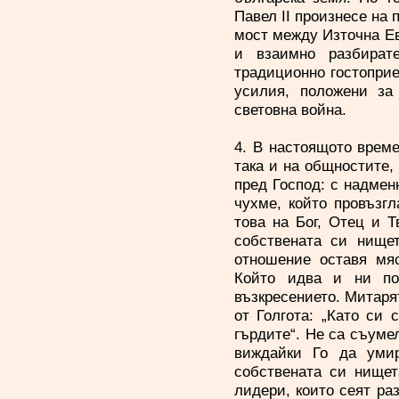
Павел II произнесе на 
мост между Източна Ев
и взаимно разбират
традиционно гостоприе
усилия, положени за
световна война.
4. В настоящото време
така и на общностите, 
пред Господ: с надмен
чухме, който провъзг
това на Бог, Отец и 
собствената си нище
отношение оставя мяс
Който идва и ни по
възкресението. Митарят
от Голгота: „Като си 
гърдите“. Не са съумел
виждайки Го да умир
собствената си нищет
лидери, които сеят ра