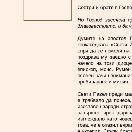
Сестри и братя в Госпо
Но Господ застана п
благовестието, и да ч
Думите на апостол П
конкатедрала «Свети 
спря да се помоли на 
поздрава му заедно с
начело на този диоце
епископ, монс. Румен
особен начин внимание
пребиваване и мисия.
Свети Павел преди мал
е трябвало да понесе,
изоставен заради стра
завършек чрез даряв
изглеждало като чове
това, че е опазил вяра
е укрепил. Скъпи брат