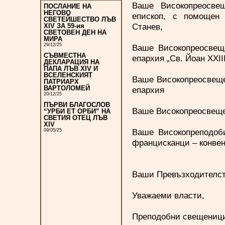
Ваше Високопреосвещ
ПОСЛАНИЕ НА
НЕГОВО
епископ, с помощен 
СВЕТЕЙШЕСТВО ЛЪВ
Станев,
XIV ЗА 59-ия
СВЕТОВЕН ДЕН НА
МИРА
29/12/25
Ваше Високопреосвеще
СЪВМЕСТНА
епархия „Св. Йоан ΧΧΙΙΙ
ДЕКЛАРАЦИЯ НА
ПАПА ЛЪВ XIV И
ВСЕЛЕНСКИЯТ
Ваше Високопреосвеще
ПАТРИАРХ
ВАРТОЛОМЕЙ
епархия
20/12/25
ПЪРВИ БЛАГОСЛОВ
Ваше Високопреосвещен
“УРБИ ЕТ ОРБИ” НА
СВЕТИЯ ОТЕЦ ЛЪВ
XIV
Ваше Високопреподоби
09/05/25
францисканци – конве
Ваши Превъзходителст
Уважаеми власти,
Преподобни свещеници