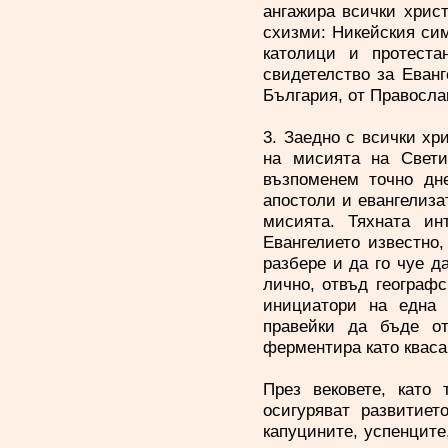
ангажира всички хрис
схизми: Никейския сим
католици и протеста
свидетелство за Еванг
България, от Правосл
3. Заедно с всички х
на мисията на Свети
възпоменем точно дне
апостоли и евангелиза
мисията. Тяхната и
Евангелието известно,
разбере и да го чуе да
лично, отвъд географс
инициатори на една 
правейки да бъде от
ферментира като кваса
През вековете, като
осигуряват развитиет
капуцините, успенците