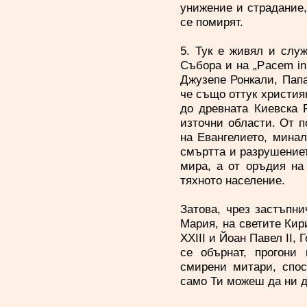
унижение и страдание,
се помирят.
5. Тук е живял и служ
Събора и на „Pacem in 
Джузепе Ронкали, Папа
че също оттук христия
до древната Киевска 
източни области. От п
на Евангелието, мина
смъртта и разрушението
мира, а от оръдия на
тяхното население.
Затова, чрез застъпн
Мария, на светите Кир
XXIII и Йоан Павел II,
се обърнат, прогони
смирени митари, спос
само Ти можеш да ни 