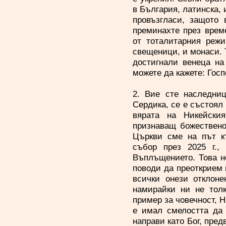
в България, латинска, 
провъзгласи, защото
преминахте през врем
от тоталитарния режи
свещеници, и монаси. Т
достигнали венеца на
можете да кажете: Госп
2. Вие сте наследниц
Сердика, се е състоял
вярата на Никейски
признаващ божествено
Църкви сме на път к
събор през 2025 г.
Въплъщението. Това н
поводи да преоткрием 
всички онези отклоне
намирайки ни не толк
пример за човечност, Н
е имал смелостта да 
направи като Бог, пред