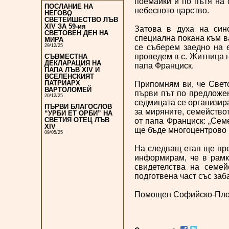
поемайки и по пътя на 
ПОСЛАНИЕ НА
небесното царство.
НЕГОВО
СВЕТЕЙШЕСТВО ЛЪВ
XIV ЗА 59-ия
Затова в духа на син
СВЕТОВЕН ДЕН НА
специална покана към в
МИРА
се съберем заедно на 
29/12/25
проведем в с. Житница 
СЪВМЕСТНА
ДЕКЛАРАЦИЯ НА
папа Франциск.
ПАПА ЛЪВ XIV И
ВСЕЛЕНСКИЯТ
ПАТРИАРХ
Припомням ви, че Свето
ВАРТОЛОМЕЙ
първи път по предложени
20/12/25
седмицата се организир
ПЪРВИ БЛАГОСЛОВ
за миряните, семейство
“УРБИ ЕТ ОРБИ” НА
СВЕТИЯ ОТЕЦ ЛЪВ
от папа Франциск: „Сем
XIV
ще бъде многоцентрово и
09/05/25
На следващ етап ще пре
информирам, че в рамк
свидетелства на семей
подготвена част със заб
Помощен Софийско-Пло