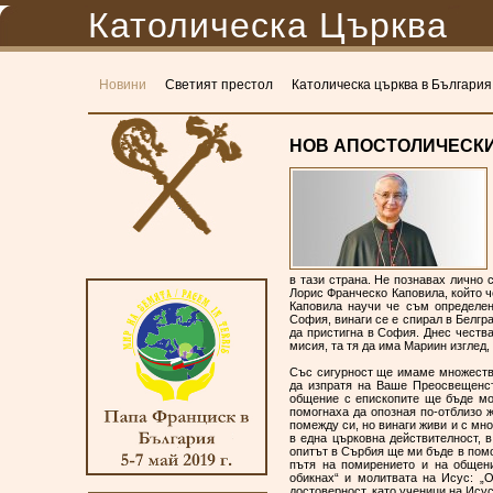
Католическа Църква
Новини
Светият престол
Католическа църква в България
НОВ АПОСТОЛИЧЕСКИ Н
в тази страна. Не познавах лично 
Лорис Франческо Каповила, който ч
Каповила научи че съм определен
София, винаги се е спирал в Белгра
да пристигна в София. Днес честв
мисия, та тя да има Мариин изглед,
Със сигурност ще имаме множество
да изпратя на Ваше Преосвещенст
общение с епископите ще бъде мо
помогнаха да опозная по-отблизо 
помежду си, но винаги живи и с мно
в една църковна действителност, 
опитът в Сърбия ще ми бъде в помо
пътя на помирението и на общени
обикнах“ и молитвата на Исус: „
достоверност, като ученици на Исус