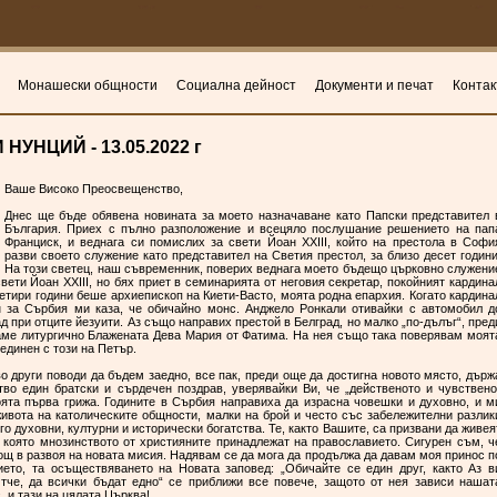
Монашески общности
Социална дейност
Документи и печат
Контак
УНЦИЙ - 13.05.2022 г
Ваше Високо Преосвещенство,
Днес ще бъде обявена новината за моето назначаване като Папски представител 
България. Приех с пълно разположение и всецяло послушание решението на пап
Франциск, и веднага си помислих за свети Йоан XXIII, който на престола в Софи
разви своето служение като представител на Светия престол, за близо десет години
На този светец, наш съвременник, поверих веднага моето бъдещо църковно служени
свети Йоан XXIII, но бях приет в семинарията от неговия секретар, покойният кардина
етири години беше архиепископ на Киети-Васто, моята родна епархия. Когато кардина
 за Сърбия ми каза, че обичайно монс. Анджело Ронкали отивайки с автомобил д
д при отците йезуити. Аз също направих престой в Белград, но малко „по-дълъг“, пред
аме литургично Блажената Дева Мария от Фатима. На нея също така поверявам моят
 единен с този на Петър.
 други поводи да бъдем заедно, все пак, преди още да достигна новото място, държ
во един братски и сърдечен поздрав, уверявайки Ви, че „действеното и чувствено
ята първа грижа. Годините в Сърбия направиха да израсна човешки и духовно, и м
живота на католическите общности, малки на брой и често със забележителни разлик
го духовни, културни и исторически богатства. Те, както Вашите, са призвани да живея
в която мнозинството от християните принадлежат на православието. Сигурен съм, ч
щ в развоя на новата мисия. Надявам се да мога да продължа да давам моя принос п
ето, та осъществяването на Новата заповед: „Обичайте се един друг, както Аз в
Отче, да всички бъдат едно“ се приближи все повече, защото от нея зависи нашат
, и тази на цялата Църква!