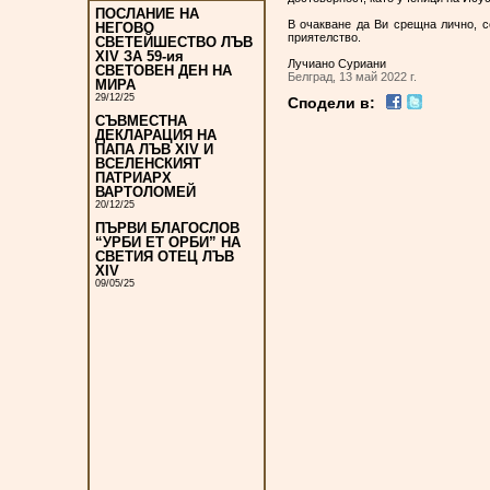
ПОСЛАНИЕ НА
В очакване да Ви срещна лично, с
НЕГОВО
приятелство.
СВЕТЕЙШЕСТВО ЛЪВ
XIV ЗА 59-ия
Лучиано Суриани
СВЕТОВЕН ДЕН НА
Белград, 13 май 2022 г.
МИРА
29/12/25
Сподели в:
СЪВМЕСТНА
ДЕКЛАРАЦИЯ НА
ПАПА ЛЪВ XIV И
ВСЕЛЕНСКИЯТ
ПАТРИАРХ
ВАРТОЛОМЕЙ
20/12/25
ПЪРВИ БЛАГОСЛОВ
“УРБИ ЕТ ОРБИ” НА
СВЕТИЯ ОТЕЦ ЛЪВ
XIV
09/05/25