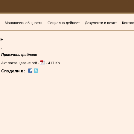
Монашески общности
Социална дейност
Документи и печат
Контак
НЕ
.
Прикачени файлове
Акт посвещаване.pdf -
- 417 Kb
Сподели в: