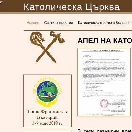
Католическа Църква
Новини
Светият престол
Католическа църква в България
АПЕЛ НА КАТ
В тези размирни врем