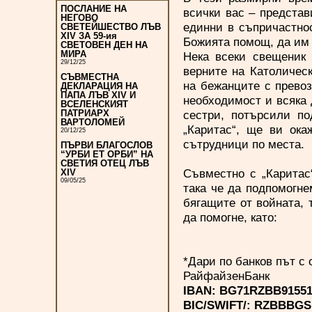
ПОСЛАНИЕ НА
всички вас – представ
НЕГОВО
единни в съпричастно
СВЕТЕЙШЕСТВО ЛЪВ
XIV ЗА 59-ия
Божията помощ, да им 
СВЕТОВЕН ДЕН НА
МИРА
Нека всеки свещеник 
29/12/25
верните на Католичес
СЪВМЕСТНА
на бежанците с превоз
ДЕКЛАРАЦИЯ НА
ПАПА ЛЪВ XIV И
необходимост и всяка 
ВСЕЛЕНСКИЯТ
сестри, потърсили по
ПАТРИАРХ
ВАРТОЛОМЕЙ
„Каритас“, ще ви ока
20/12/25
сътрудници по места.
ПЪРВИ БЛАГОСЛОВ
“УРБИ ЕТ ОРБИ” НА
СВЕТИЯ ОТЕЦ ЛЪВ
Съвместно с „Каритас
XIV
09/05/25
така че да подпомогне
бягащите от войната,
да помогне, като:
*Дари по банков път с 
РайфайзенБанк
IBAN: BG71RZBB91551
BIC/SWIFT/: RZBBBGS