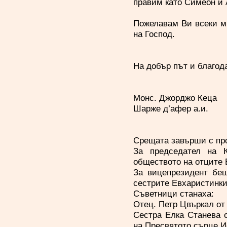
правим като Симеон и 
Пожелавам Ви всеки ми
на Господ.
На добър път и благода
Монс. Джорджо Кеца
Шарже д’афер а.и.
Срещата завърши с про
За председател на 
обществото на отците 
За вицепрезидент бе
сестрите Евхаристинки
Съветници станаха:
Отец. Петр Цвъркал от
Сестра Елка Станева 
на Пресвятото сърце И