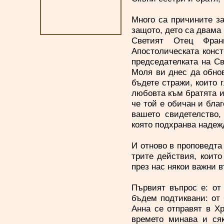
Много са причините за
защото, дето са двама
Светият Отец Фран
Апостолическата кон
председателката на С
Моля ви днес да обнов
бъдете стражи, които 
любовта към братята и 
че той е обичан и благ
вашето свидетелство,
която подхранва надеж
И отново в проповедта 
трите действия, коит
през нас някои важни в
Първият въпрос е: от
бъдем подтиквани: от
Анна се отправят в Хр
времето минава и ся