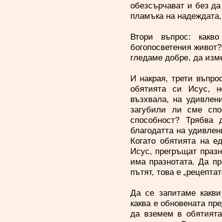
обезсърчават и без да
пламъка на надеждата,
Втори въпрос: какв
богопосветения живот?
гледаме добре, да изм
И накрая, трети въпро
обятията си Исус, н
възхвала, на удивлени
загубили ли сме сп
способност? Трябва 
благодатта на удивлени
Когато обятията на е
Исус, прегръщат празн
има празнотата. Да пр
пътят, това е „рецепта
Да се запитаме какви
каква е обновената пре
да вземем в обятията