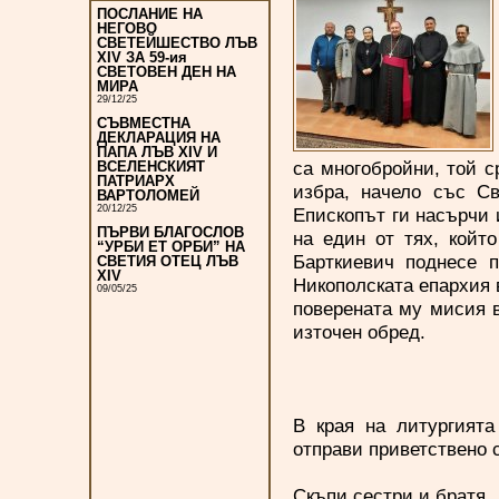
ПОСЛАНИЕ НА
НЕГОВО
СВЕТЕЙШЕСТВО ЛЪВ
XIV ЗА 59-ия
СВЕТОВЕН ДЕН НА
МИРА
29/12/25
СЪВМЕСТНА
ДЕКЛАРАЦИЯ НА
ПАПА ЛЪВ XIV И
са многобройни, той с
ВСЕЛЕНСКИЯТ
ПАТРИАРХ
избра, начело със Св
ВАРТОЛОМЕЙ
20/12/25
Епископът ги насърчи 
ПЪРВИ БЛАГОСЛОВ
на един от тях, койт
“УРБИ ЕТ ОРБИ” НА
Барткиевич поднесе п
СВЕТИЯ ОТЕЦ ЛЪВ
XIV
Никополската епархия 
09/05/25
поверената му мисия в
източен обред.
В края на литургият
отправи приветствено 
Скъпи сестри и братя,