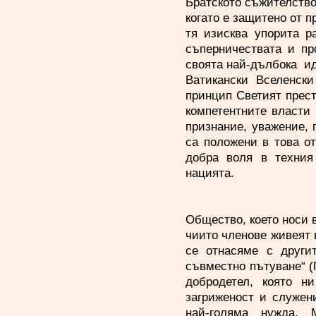
Братското съжителство
когато е защитено от п
тя изисква упорита р
съперничествата и пр
своята най-дълбока ид
Ватикански Вселенски
принцип Светият прест
компетентните власти
признание, уважение, 
са положени в това о
добра воля в техния
нацията.
Общество, което носи в
чиито членове живеят 
се отнасяме с други
съвместно пътуване“ (П
добродетел, която н
загриженост и служен
най-голяма нужда. 