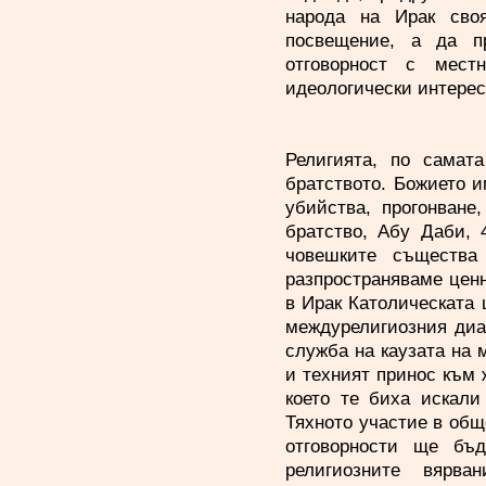
народа на Ирак своя
посвещение, а да п
отговорност с мест
идеологически интерес
Религията, по самат
братството. Божието и
убийства, прогонване
братство, Абу Даби, 
човешките същества
разпространяваме ценн
в Ирак Католическата 
междурелигиозния диа
служба на каузата на 
и техният принос към 
което те биха искали
Тяхното участие в общ
отговорности ще бъд
религиозните вярв