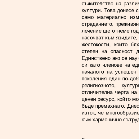
съжителство на разли
култури. Това донесе 
само материално изм
страданието, преживян
лечение ще отнеме год
насочват към язидите,
жестокости, които бя
степен на опасност 
Единствено ако се нау
си като членове на е
началото на успешен 
поколения един по-доб
религиозното, култ
отличителна черта на
ценен ресурс, който мо
бъде премахнато. Днес
изток, че многообрази
към хармонично сътруд