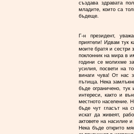
създава здравата пол
младите, които са тол
бъдеще.
Г-н президент, уваж
приятели! Идвам тук к
моите братя и сестри 
поклонник на мира в и
години се молихме за
усилия, посвети на т
винаги чува! От нас 
пътища. Нека замлъкне
бъде ограничено, тук
интереси, както и въ
местното население. Н
бъде чут гласът на с
искат да живеят, раб
актовете на насилие и
Нека бъде открито мя