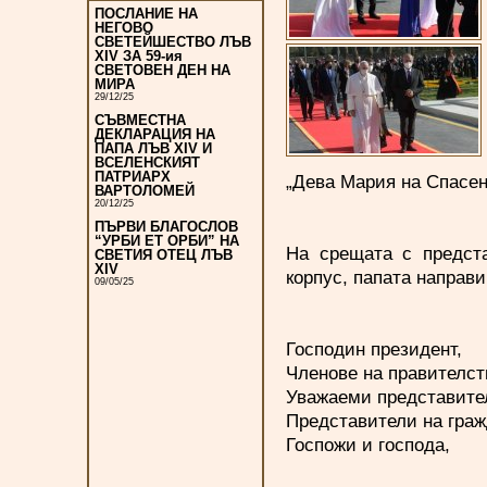
ПОСЛАНИЕ НА
НЕГОВО
СВЕТЕЙШЕСТВО ЛЪВ
XIV ЗА 59-ия
СВЕТОВЕН ДЕН НА
МИРА
29/12/25
СЪВМЕСТНА
ДЕКЛАРАЦИЯ НА
ПАПА ЛЪВ XIV И
ВСЕЛЕНСКИЯТ
ПАТРИАРХ
„Дева Мария на Спасен
ВАРТОЛОМЕЙ
20/12/25
ПЪРВИ БЛАГОСЛОВ
“УРБИ ЕТ ОРБИ” НА
На срещата с предста
СВЕТИЯ ОТЕЦ ЛЪВ
XIV
корпус, папата направ
09/05/25
Господин президент,
Членове на правителст
Уважаеми представител
Представители на граж
Госпожи и господа,