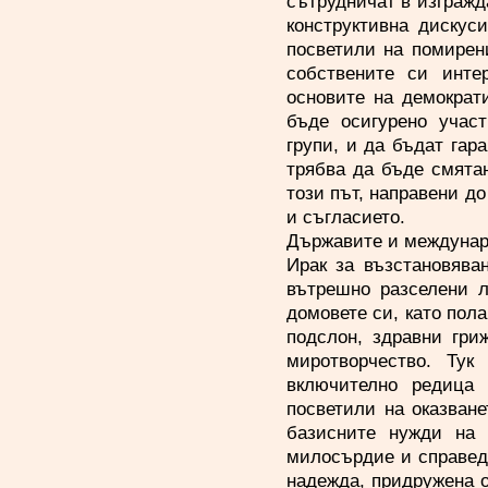
сътрудничат в изгражда
конструктивна дискус
посветили на помирени
собствените си инте
основите на демократ
бъде осигурено участ
групи, и да бъдат гар
трябва да бъде смятан
този път, направени до
и съгласието.
Държавите и междунар
Ирак за възстановява
вътрешно разселени л
домовете си, като пола
подслон, здравни гри
миротворчество. Тук
включително редица 
посветили на оказван
базисните нужди на 
милосърдие и справедл
надежда, придружена о