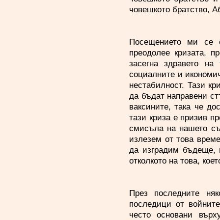
човешкото братство, Аб
Посещението ми се с
преодолее кризата, п
засегна здравето на
социалните и икономич
нестабилност. Тази кр
да бъдат направени ст
ваксините, така че до
тази криза е призив п
смисъла на нашето съще
излезем от това време
да изградим бъдеще, к
отколкото на това, коет
През последните няк
последици от войните
често основани върх