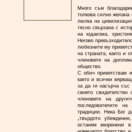
Много съм благодаре
толкова силно желана 
люлка на цивилизация
тясно свързана с исто
на юдаизма, христия
Негово превъзходителс
любезните му приветст
на страната, както и 
членовете на диплома
общество.
С обич приветствам и
както и всички вярващ
за да ги насърча със
своето свидетелство
членовете на други
последователите на
традиции. Нека Бог д
„твърдото убеждение
останем вкоренени в
човешкото братство и