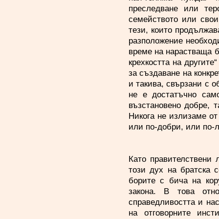
преследване или тер
семейството или свои
тези, които продължава
разположение необход
време на нарастваща б
крехкостта на другите“
за създаване на конкр
и такива, свързани с 
не е достатъчно сам
възстановено добре, т
Никога не излизаме от
или по-добри, или по-
Като правителствени 
този дух на братска 
борите с бича на кор
закона. В това отн
справедливостта и нас
на отговорните инст