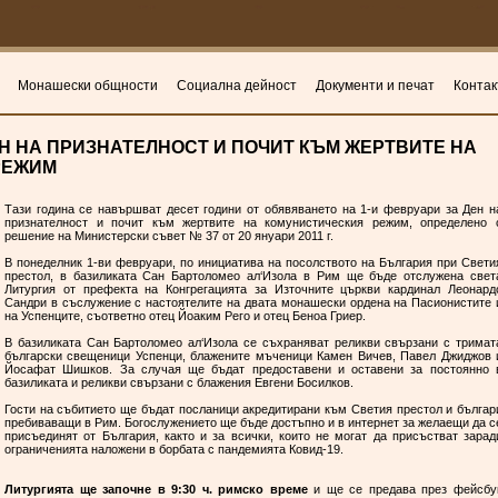
Монашески общности
Социална дейност
Документи и печат
Контак
Н НА ПРИЗНАТЕЛНОСТ И ПОЧИТ КЪМ ЖЕРТВИТЕ НА
РЕЖИМ
Tази година се навършват десет години от обявяването на 1-и февруари за Ден н
признателност и почит към жертвите на комунистическия режим, определено 
решение на Министерски съвет № 37 от 20 януари 2011 г.
В понеделник 1-ви февруари, по инициатива на посолството на България при Свети
престол, в базиликата Сан Бартоломео ал‘Изола в Рим ще бъде отслужена свет
Литургия от префекта на Конгрегацията за Източните църкви кардинал Леонард
Сандри в съслужение с настоятелите на двата монашески ордена на Пасионистите 
на Успенците, съответно отец Йоаким Рего и отец Беноа Гриер.
В базиликата Сан Бартоломео ал‘Изола се съхраняват реликви свързани с тримат
български свещеници Успенци, блажените мъченици Камен Вичев, Павел Джиджов 
Йосафат Шишков. За случая ще бъдат предоставени и оставени за постоянно 
базиликата и реликви свързани с блажения Евгени Босилков.
Гости на събитието ще бъдат посланици акредитирани към Светия престол и българ
пребиваващи в Рим. Богослужението ще бъде достъпно и в интернет за желаещи да с
присъединят от България, както и за всички, които не могат да присъстват зарад
ограниченията наложени в борбата с пандемията Ковид-19.
Литургията ще започне в 9:30 ч. римско време
и ще се предава през фейсбу