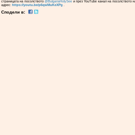
страницата на посолството
@BulgariaHolySee
и през YouTube канал на посолството н
адрес:
https://youtu.be/p6qwMuKeXPg
.
Сподели в: