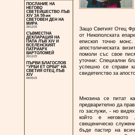
ПОСЛАНИЕ НА
НЕГОВО
СВЕТЕЙШЕСТВО ЛЪВ
XIV ЗА 59-ия
СВЕТОВЕН ДЕН НА
МИРА
29/12/25
Защо Светият Отец Фр
СЪВМЕСТНА
от Никополската епарх
ДЕКЛАРАЦИЯ НА
епископ точно монс
ПАПА ЛЪВ XIV И
ВСЕЛЕНСКИЯТ
апостолическата визи
ПАТРИАРХ
ВАРТОЛОМЕЙ
помоли със свое писм
20/12/25
уточни: Специални бл
ПЪРВИ БЛАГОСЛОВ
успешно се справи к
“УРБИ ЕТ ОРБИ” НА
СВЕТИЯ ОТЕЦ ЛЪВ
свидетелство за апост
XIV
09/05/25
Мнозина се питат к
предварително да прав
го заслужи, - но видя
който е неговото „
свещеническо служени
бъде пастир на всич