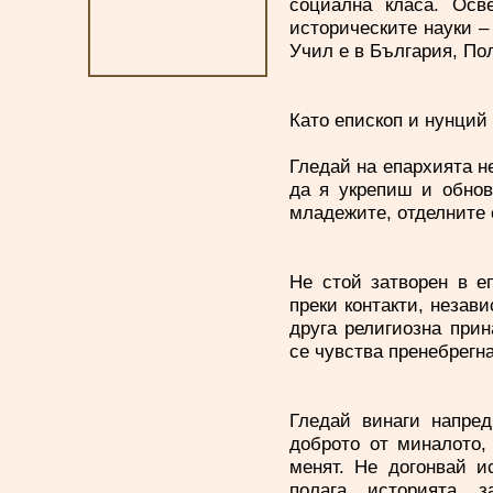
социална класа. Осве
историческите науки –
Учил е в България, По
Като епископ и нунций
Гледай на епархията не
да я укрепиш и обнов
младежите, отделните 
Не стой затворен в е
преки контакти, незав
друга религиозна при
се чувства пренебрегна
Гледай винаги напред
доброто от миналото,
менят. Не догонвай и
полага, историята, 