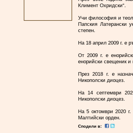
Климент Охридски“.
Учи философия и теоло
Папския Латерански ун
степен.
На 18 април 2009 г. е 
От 2009 г. е енорийс
енорийски свещеник и 
През 2018 г. е назна
Никополски диоцез.
На 14 септември 202
Никополски диоцез.
На 5 октомври 2020 г.
Малтийски орден.
Сподели в: