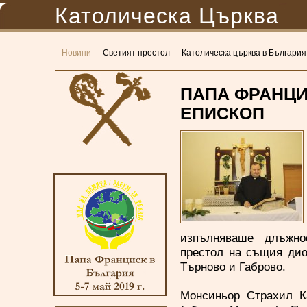
Католическа Църква
Новини
Светият престол
Католическа църква в България
ПАПА ФРАНЦИ
ЕПИСКОП
изпълняваше длъжно
престол на същия дио
Търново и Габрово.
Монсиньор Страхил Ка