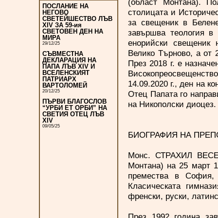
(област Монтана). По
ПОСЛАНИЕ НА
столицата и Историче
НЕГОВО
СВЕТЕЙШЕСТВО ЛЪВ
за свещеник в Белене
XIV ЗА 59-ия
завършва теология в 
СВЕТОВЕН ДЕН НА
МИРА
енорийски свещеник 
29/12/25
Велико Търново, а от 
СЪВМЕСТНА
ДЕКЛАРАЦИЯ НА
През 2018 г. е назнач
ПАПА ЛЪВ XIV И
Високопреосвещенство 
ВСЕЛЕНСКИЯТ
ПАТРИАРХ
14.09.2020 г., ден на 
ВАРТОЛОМЕЙ
20/12/25
Отец Папата го направ
ПЪРВИ БЛАГОСЛОВ
на Никополски диоцез.
“УРБИ ЕТ ОРБИ” НА
СВЕТИЯ ОТЕЦ ЛЪВ
XIV
09/05/25
БИОГРАФИЯ НА ПРЕП
Монс. СТРАХИЛ ВЕСЕ
Монтана) на 25 март 1
премества в София,
Класическата гимнази
френски, руски, латинс
През 1992 година за