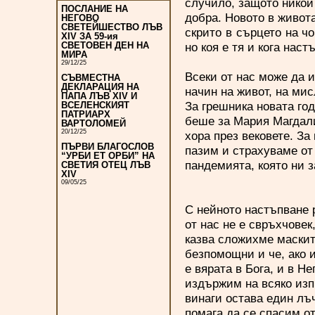
случило, защото никой
ПОСЛАНИЕ НА
добра. Новото в живота
НЕГОВО
СВЕТЕЙШЕСТВО ЛЪВ
скрито в сърцето на чо
XIV ЗА 59-ия
но коя е тя и кога наст
СВЕТОВЕН ДЕН НА
МИРА
29/12/25
Всеки от нас може да 
СЪВМЕСТНА
ДЕКЛАРАЦИЯ НА
начин на живот, на ми
ПАПА ЛЪВ XIV И
За грешника новата год
ВСЕЛЕНСКИЯТ
ПАТРИАРХ
беше за Мария Магдалин
ВАРТОЛОМЕЙ
20/12/25
хора през вековете. За
ПЪРВИ БЛАГОСЛОВ
пазим и страхуваме от 
“УРБИ ЕТ ОРБИ” НА
пандемията, която ни 
СВЕТИЯ ОТЕЦ ЛЪВ
XIV
09/05/25
С нейното настъпване 
от нас не е свръхчовек
казва сложихме маскит
безпомощни и че, ако 
е вярата в Бога, и в 
издържим на всяко изп
винаги остава един лъч
помага да се спасим от