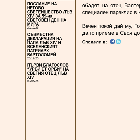
ПОСЛАНИЕ НА
обадят на отец Валте
НЕГОВО
специален параклис в 
СВЕТЕЙШЕСТВО ЛЪВ
XIV ЗА 59-ия
СВЕТОВЕН ДЕН НА
МИРА
Вечен покой дай му, Го
29/12/25
да го приеме в Своя до
СЪВМЕСТНА
ДЕКЛАРАЦИЯ НА
Сподели в:
ПАПА ЛЪВ XIV И
ВСЕЛЕНСКИЯТ
ПАТРИАРХ
ВАРТОЛОМЕЙ
20/12/25
ПЪРВИ БЛАГОСЛОВ
“УРБИ ЕТ ОРБИ” НА
СВЕТИЯ ОТЕЦ ЛЪВ
XIV
09/05/25