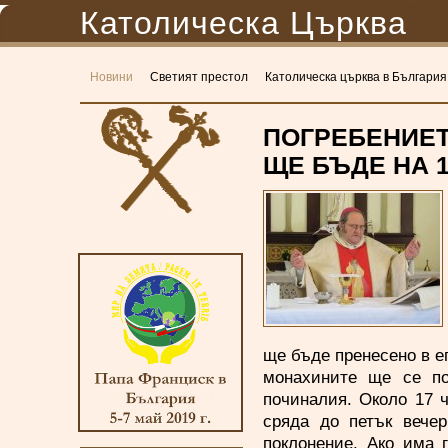
Католическа Църква
Новини
Светият престол
Католическа църква в България
ПОГРЕБЕНИЕТ
ЩЕ БЪДЕ НА 19
ще бъде пренесено в е
монахините ще се по
починалия. Около 17 
сряда до петък вече
поклонение. Ако има 