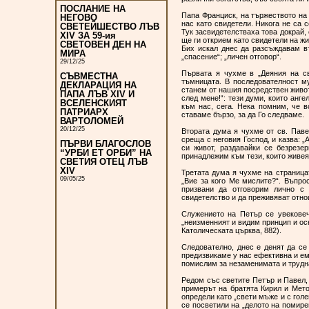
ПОСЛАНИЕ НА
Папа Франциск, на тържеството на 
НЕГОВО
нас като свидетели. Никога не са 
СВЕТЕЙШЕСТВО ЛЪВ
Тук засвидетелстваха това докрай,
XIV ЗА 59-ия
ще ги открием като свидетели на жи
СВЕТОВЕН ДЕН НА
Бих искал днес да разсъждавам въ
МИРА
„спасение“; „личен отговор“.
29/12/25
Първата я чухме в „Деяния на св
СЪВМЕСТНА
тъмницата. В последователност му
ДЕКЛАРАЦИЯ НА
станем от нашия посредствен живот
ПАПА ЛЪВ XIV И
след мене!“: тези думи, които анг
ВСЕЛЕНСКИЯТ
към нас, сега. Нека помним, че 
ПАТРИАРХ
ставаме бързо, за да Го следваме.
ВАРТОЛОМЕЙ
20/12/25
Втората дума я чухме от св. Паве
среща с неговия Господ, и казва: 
ПЪРВИ БЛАГОСЛОВ
си живот, раздавайки се безрезе
“УРБИ ЕТ ОРБИ” НА
принадлежим към тези, които живеят
СВЕТИЯ ОТЕЦ ЛЪВ
XIV
Третата дума я чухме на страница
09/05/25
„Вие за кого Ме мислите?“. Въпро
призвани да отговорим лично с 
свидетелство и да преживяват отно
Служението на Петър се увековеч
„неизменният и видим принцип и ос
Католическата църква, 882).
Следователно, днес е денят да се
предизвикаме у нас ефективна и ем
помислим за незаменимата и трудна
Редом със светите Петър и Павел, 
примерът на братята Кирил и Мето
определи като „свети мъже и с голе
се посветили на „делото на помире