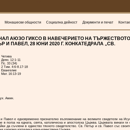
Монашески общности
Социална дейност
Документи и печат
Контак
НАЛ АЮЗО ГИКСО В НАВЕЧЕРИЕТО НА ТЪРЖЕСТВОТ
 И ПАВЕЛ, 28 ЮНИ 2020 Г. КОНКАТЕДРАЛА „СВ.
Четива
Деян. 12:1-11
Пс. 33 (34)
2 Тим. 4:6-8.17-18
Евангелие
Мат. 16:13-19
ух. Амин.
 и Павел е едновременно признателно възпоменание на великите свидетели на Ису
е в полза на едната, свята, католическа и апостолска Църква. Църквата винаги ги 
йки да съчлени в единство тяхното свидетелство. Св. Петър и св. Павел със своит
чна харизма изградиха една-единствена Църква.