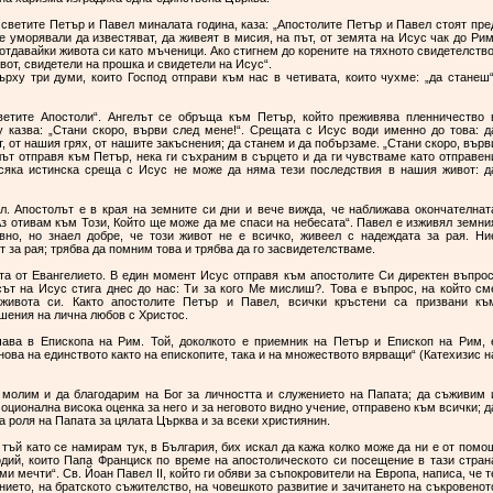
светите Петър и Павел миналата година, каза: „Апостолите Петър и Павел стоят пре
се уморявали да известяват, да живеят в мисия, на път, от земята на Исус чак до Рим
 отдавайки живота си като мъченици. Ако стигнем до корените на тяхното свидетелство
вот, свидетели на прошка и свидетели на Исус“.
рху три думи, които Господ отправи към нас в четивата, които чухме: „да станеш“
етите Апостоли“. Ангелът се обръща към Петър, който преживява пленничество 
 казва: „Стани скоро, върви след мене!“. Срещата с Исус води именно до това: д
, от нашия грях, от нашите закъснения; да станем и да побързаме. „Стани скоро, върв
елът отправя към Петър, нека ги съхраним в сърцето и да ги чувстваме като отправен
всяка истинска среща с Исус не може да няма тези последствия в нашия живот: д
л. Апостолът е в края на земните си дни и вече вижда, че наближава окончателнат
„Аз отивам към Този, Който ще може да ме спаси на небесата“. Павел е изживял земни
рвно, но знаел добре, че този живот не е всичко, живеел с надеждата за рая. Ни
 за рая; трябва да помним това и трябва да го засвидетелстваме.
та от Евангелието. В един момент Исус отправя към апостолите Си директен въпрос
сът на Исус стига днес до нас: Ти за кого Ме мислиш?. Това е въпрос, на който см
живота си. Както апостолите Петър и Павел, всички кръстени са призвани къ
шения на лична любов с Христос.
ава в Епископа на Рим. Той, доколкото е приемник на Петър и Епископ на Рим, 
нова на единството както на епископите, така и на множеството вярващи“ (Катехизис н
 молим и да благодарим на Бог за личността и служението на Папата; да съживим 
оционална висока оценка за него и за неговото видно учение, отправено към всички; д
 роля на Папата за цялата Църква и за всеки християнин.
тъй като се намирам тук, в България, бих искал да кажа колко може да ни е от помо
дий, които Папа Франциск по време на апостолическото си посещение в тази стран
ми мечти“. Св. Йоан Павел II, който ги обяви за съпокровители на Европа, написа, че т
нието, на братското съжителство, на човешкото развитие и зачитането на съкровенот