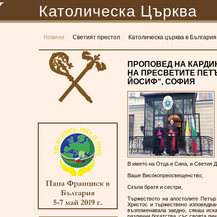
Католическа Църква
Новини
Светият престол
Католическа църква в България
ПРОПОВЕД НА КАРДИ
НА ПРЕСВЕТИТЕ ПЕТЪР
ЙОСИФ“, СОФИЯ
В името на Отца и Сина, и Светия Д
Ваше Високопреосвещенство,
Скъпи братя и сестри,
Тържеството на апостолите Петър
Христос и тържествено изповядван
възпоменавала заедно, сякаш иска
различни богатства, със своята ли