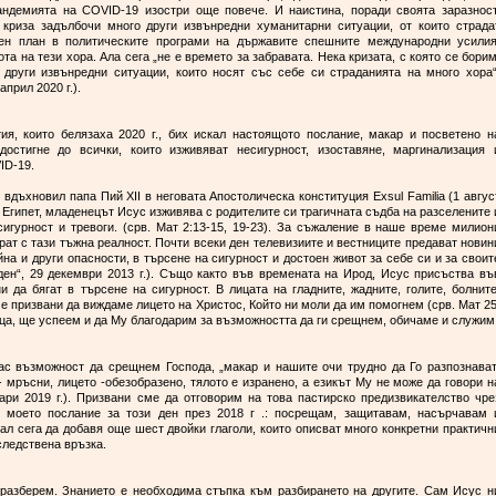
пандемията на COVID-19 изостри още повече. И наистина, поради своята заразност
и криза задълбочи много други извънредни хуманитарни ситуации, от които страда
ден план в политическите програми на държавите спешните международни усилия
а на тези хора. Ала сега „не е времето за забравата. Нека кризата, с която се борим
 други извънредни ситуации, които носят със себе си страданията на много хора“
април 2020 г.).
ия, които белязаха 2020 г., бих искал настоящото послание, макар и посветено н
остигне до всички, които изживяват несигурност, изоставяне, маргинализация 
ID-19.
 вдъхновил папа Пий XII в неговата Апостолическа конституция Exsul Familia (1 авгус
 в Египет, младенецът Исус изживява с родителите си трагичната съдба на разселените 
сигурност и тревоги. (срв. Мат 2:13-15, 19-23). За съжаление в наше време милион
ат с тази тъжна реалност. Почти всеки ден телевизиите и вестниците предават новин
ойна и други опасности, в търсене на сигурност и достоен живот за себе си и за своит
ден“, 29 декември 2013 г.). Също както във времената на Ирод, Исус присъства въ
и да бягат в търсене на сигурност. В лицата на гладните, жадните, голите, болните
ме призвани да виждаме лицето на Христос, Който ни моли да им помогнем (срв. Мат 25
лица, ще успеем и да Му благодарим за възможността да ги срещнем, обичаме и служим
ас възможност да срещнем Господа, „макар и нашите очи трудно да Го разпознават
- мръсни, лицето -обезобразено, тялото е изранено, а езикът Му не може да говори н
ари 2019 г.). Призвани сме да отговорим на това пастирско предизвикателство чре
в моето послание за този ден през 2018 г .: посрещам, защитавам, насърчавам 
ал сега да добавя още шест двойки глаголи, които описват много конкретни практичн
следствена връзка.
 разберем. Знанието е необходима стъпка към разбирането на другите. Сам Исус н