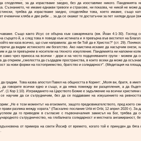
да споделяме, за да израстваме заедно, без да изоставяме никого. Пандемията н
ка. Съзнанието, че имаме еднакви тревоги и страхове, ни показва, че никой не може д
тински, трябва да израстваме заедно, споделяйки това, което имаме, също кат
 ечемични хляба и две риби ... за да се окажат те достатъчни за пет хиляди души (вж
рчаваме. Също както Исус се обърна към самарянката (вж. Йоан 4:1-30). Господ с
на сърцето й, а след това я поведе към истината и я превърна във вестител на Благат
който ми каза всичко, що съм направила: да не би Той да е Христос?“ (ст. 29). Поняког
пречи да видим истинското им богатство. Ако наистина искаме да насърчим онези, н
чим и да ги превърнем в носители на тяхното изкупление. Пандемията ни напомни колк
е само чрез приноса на всички - дори и на често подценяваните групи - можем да с
а да открием „смелостта да създадем пространства, в които всеки да може да осъзнае
ност за нови форми на гостоприемство, братство и солидарност”. (Медитация на площа
 да градим. Това казва апостол Павел на общността в Коринт: „Моля ви, братя, в имет
, да говорите всички едно и също, и да няма помежду ви разцепления, а да бъдет
л”. (1 Кор 1:10). Изграждането на Царството Божие е задължение на всички християни 
 се научим да си сътрудничим, без да се поддаваме на изкушението на ревността
орим: „Не е този моментът на егоизмите, защото предизвикателството, пред което см
 прави разлика между хората.“ (Пасхално послание Urbi et Orbi, 12 април 2020 г). За д
спеем да го приведем в съгласие с първоначалния замисъл на Бог, трябва да с
ународното сътрудничество, на глобалната солидарност и местната ангажираност, бе
вдъхновена от примера на свети Йосиф от времето, когато той е принуден да бяга 
.