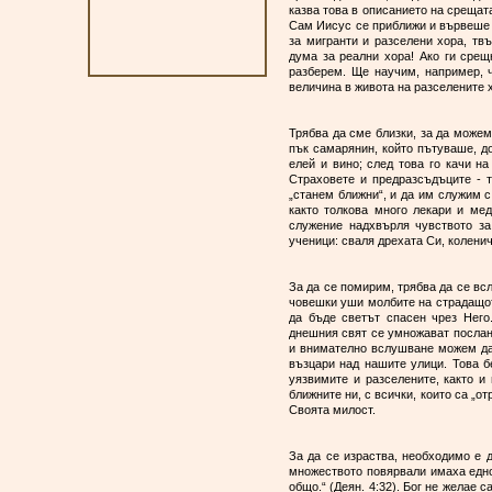
казва това в описанието на срещат
Сам Иисус се приближи и вървеше с 
за мигранти и разселени хора, твъ
дума за реални хора! Ако ги срещ
разберем. Ще научим, например, ч
величина в живота на разселените 
Трябва да сме близки, за да можем
пък самарянин, който пътуваше, до
елей и вино; след това го качи на
Страховете и предразсъдъците - 
„станем ближни“, и да им служим с
както толкова много лекари и ме
служение надхвърля чувството за
ученици: сваля дрехата Си, коленич
За да се помирим, трябва да се вс
човешки уши молбите на страдащот
да бъде светът спасен чрез Него.
днешния свят се умножават послани
и внимателно вслушване можем да 
възцари над нашите улици. Това 
уязвимите и разселените, както 
ближните ни, с всички, които са „от
Своята милост.
За да се израства, необходимо е 
множеството повярвали имаха едно
общо.“ (Деян. 4:32). Бог не желае