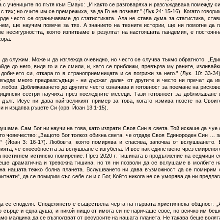
а с учениците по пътя към Емаус: „И както се разговаряха и разсъждаваха помежду си
тях; но очите им се премрежиха, за да Го не познаят.” (Лук 24: 15-16). Когато говори
рде често се ограничаваме до статистиката. Ала не става дума за статистика, став
нем, ще научим повече за тях. А знанието на техните истории, ще ни помогне да г
е несигурността, която изпитваме в резултат на настоящата пандемия, е постоянн
хора.
 да служим. Може и да изглежда очевидно, но често се случва тъкмо обратното. „Еди
йде до него, видя го и се смили, и, като се приближи, превърза му раните, изливайк
 добичето си, откара го в страноприемницата и се погрижи за него.” (Лук. 10: 33-34)
твърде много предразсъдъци - ни държат далеч от другите и често ни пречат да и
 любов. Доближаването до другите често означава и готовност за поемане на рискове
дицински сестри научиха през последните месеци. Тази готовност за доближаване 
 дълг. Исус ни дава най-великият пример за това, когато измива нозете на Своит
и и изцапва ръцете Си (срв. Йоан 13:1-15).
лушаме. Сам Бог ни научи на това, като изпрати Своя Син в света. Той искаше да чуе 
о човечество: „Защото Бог толкоз обикна света, че отдаде Своя Единороден Син … з
“ (Йоан 3: 16-17). Любовта, която помирява и спасява, започва от вслушването. 
ята, че способността за вслушване е изгубена. И все пак единствено чрез смиренот
постигнем истинско помирение. През 2020 г. тишината в продължение на седмици с
беше драматична и тревожна тишина, но тя ни позволи да се вслушаме в молбите н
и на нашата тежко болна планета. Вслушването ни дава възможност да се помирим 
ритнати“, да се помирим със себе си и с Бог, Който никога не се уморява да ни предлаг
да се споделя. Споделянето е съществена черта на първата християнска общност: „
 сърце и една душа; и никой нищо от имота си не наричаше свое, но всичко им беш
 само малцина да се възползват от ресурсите на нашата планета. Не такава беше волят