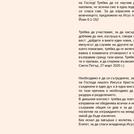
на Господ! Трябва да се научим 
напомни, че всички сме в една лод
се спаси сам. За да израснем ис
момченцето, предложило на Исус пет
Йоан 6:1-15)!
Трябва да участваме, за да насъ
доближи до нея, изслуша я, говори 
вест: „дойдете и вижте един човек, 
импулсът да служим на другите ни 
които помагаме, трябва да ги вклю
важна е взаимната отговорност и ч
възправим срещу тази криза. Трябв
че е призван, и да открием възмож
Свети Петър, 27 март 2020 г.).
Необходимо е да си сътрудничи, за
на Господа нашего Иисуса Христа
съединени в един дух и в една мисъ
по тази причина е необходимо да
раздора и разделението.
В днешния контекст трябва да повт
изправени ни обединява всички и не
съхраним общия си дом и за да у
посветим на изграждането на межд
никой да бъде изключен.
Бих искал да завърша с молитва, 
Египет, за да спаси младенеца Исус