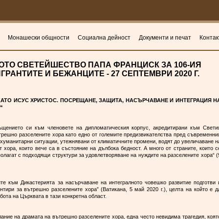
Монашески общности
Социална дейност
Документи и печат
Контак
ОТО СВЕТЕЙШЕСТВО ПАПА ФРАНЦИСК ЗА 106-ИЯ
РАНТИТЕ И БЕЖАНЦИТЕ - 27 СЕПТЕМВРИ 2020 Г.
КАТО ИСУС ХРИСТОС. ПОСРЕЩАНЕ, ЗАЩИТА, НАСЪРЧАВАНЕ И ИНТЕГРАЦИЯ Н
“
ъщението си към членовете на дипломатическия корпус, акредитирани към Свети
ътрешно разселените хора като едно от големите предизвикателства пред съвременни
 хуманитарни ситуации, утежнявани от климатичните промени, водят до увеличаване н
т хора, които вече са в състояние на дълбока бедност. А много от страните, които с
полагат с подходящи структури за удовлетворяване на нуждите на разселените хора“ (
ите към Дикастерията за насърчаване на интегралното човешко развитие подготви 
тири за вътрешно разселените хора” (Ватикана, 5 май 2020 г.), целта на който е д
бота на Църквата в тази конкретна област.
ание на драмата на вътрешно разселените хора, една често невидима трагедия, коят