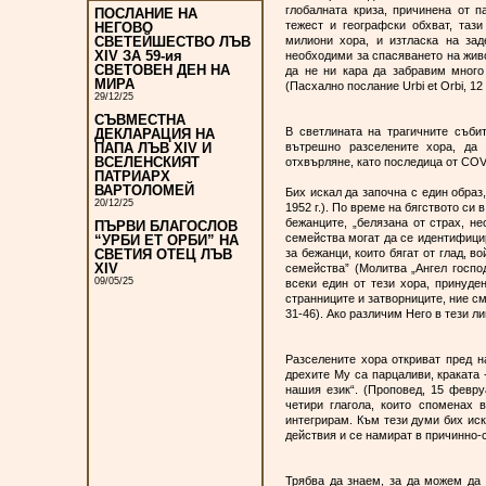
глобалната криза, причинена от 
ПОСЛАНИЕ НА
тежест и географски обхват, таз
НЕГОВО
милиони хора, и изтласка на за
СВЕТЕЙШЕСТВО ЛЪВ
XIV ЗА 59-ия
необходими за спасяването на живот
СВЕТОВЕН ДЕН НА
да не ни кара да забравим много
МИРА
(Пасхално послание Urbi et Orbi, 12 
29/12/25
СЪВМЕСТНА
В светлината на трагичните събит
ДЕКЛАРАЦИЯ НА
вътрешно разселените хора, да д
ПАПА ЛЪВ XIV И
ВСЕЛЕНСКИЯТ
отхвърляне, като последица от COV
ПАТРИАРХ
ВАРТОЛОМЕЙ
Бих искал да започна с един образ,
20/12/25
1952 г.). По време на бягството си
бежанците, „белязана от страх, не
ПЪРВИ БЛАГОСЛОВ
семейства могат да се идентифицир
“УРБИ ЕТ ОРБИ” НА
за бежанци, които бягат от глад, в
СВЕТИЯ ОТЕЦ ЛЪВ
XIV
семейства” (Молитва „Ангел госпо
09/05/25
всеки един от тези хора, принуден
странниците и затворниците, ние с
31-46). Ако различим Него в тези 
Разселените хора откриват пред н
дрехите Му са парцаливи, краката 
нашия език“. (Проповед, 15 февру
четири глагола, които споменах 
интегрирам. Към тези думи бих иск
действия и се намират в причинно-
Трябва да знаем, за да можем да