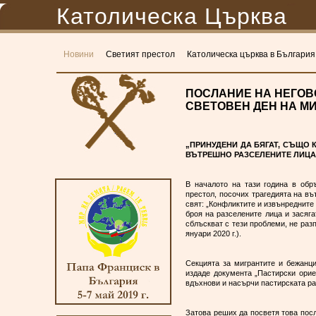
Католическа Църква
Новини
Светият престол
Католическа църква в България
ПОСЛАНИЕ НА НЕГОВ
СВЕТОВЕН ДЕН НА МИГ
„ПРИНУДЕНИ ДА БЯГАТ, СЪЩО 
ВЪТРЕШНО РАЗСЕЛЕНИТЕ ЛИЦА
В началото на тази година в обр
престол, посочих трагедията на в
свят: „Конфликтите и извънредните
броя на разселените лица и засяга
сблъскват с тези проблеми, не раз
януари 2020 г.).
Секцията за мигрантите и бежанц
издаде документа „Пастирски ориен
вдъхнови и насърчи пастирската ра
Затова реших да посветя това посл