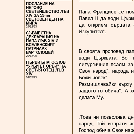
ПОСЛАНИЕ НА
НЕГОВО
Папа Франциск се пом
СВЕТЕЙШЕСТВО ЛЪВ
XIV ЗА 59-ия
Павел II да води Църк
СВЕТОВЕН ДЕН НА
МИРА
да открием сърцата 
29/12/25
Изкупител“.
СЪВМЕСТНА
ДЕКЛАРАЦИЯ НА
ПАПА ЛЪВ XIV И
ВСЕЛЕНСКИЯТ
ПАТРИАРХ
В своята проповед па
ВАРТОЛОМЕЙ
20/12/25
води Църквата, Бог 
ПЪРВИ БЛАГОСЛОВ
литургичния псалм за
“УРБИ ЕТ ОРБИ” НА
Своя народ”, народа 
СВЕТИЯ ОТЕЦ ЛЪВ
XIV
Божи човек”
09/05/25
Размишлявайки върху т
защото го обича“. А х
делата Му.
„Това ни позволява дн
народ, Той изпрати ч
Господ обича Своя наро