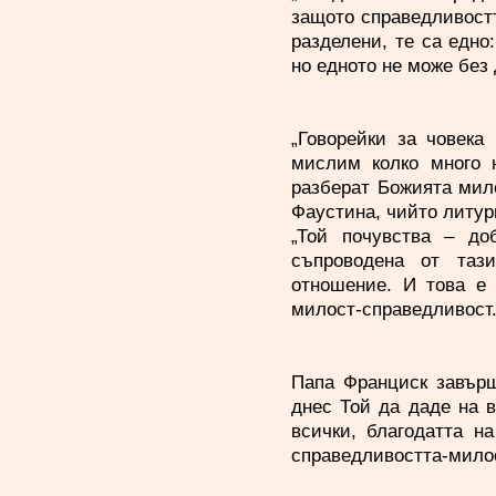
защото справедливостт
разделени, те са едно
но едното не може без 
„Говорейки за човека
мислим колко много н
разберат Божията мило
Фаустина, чийто литур
„Той почувства – до
съпроводена от таз
отношение. И това е 
милост-справедливост.
Папа Франциск завърш
днес Той да даде на в
всички, благодатта н
справедливостта-милос