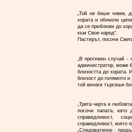
„Той не беше човек, 
хората и обиколи цели
да се приближи до хора
към Своя народ“.
Пастирът, посочи Свети
„В противен случай - 
администратор, може б
близостта до хората. И
близост до голямото и 
той винаги търсеше бл
„Трета черта е любовт
посочи папата, като 
справедливост, соц
справедливост, която 
„Следователно - продъ