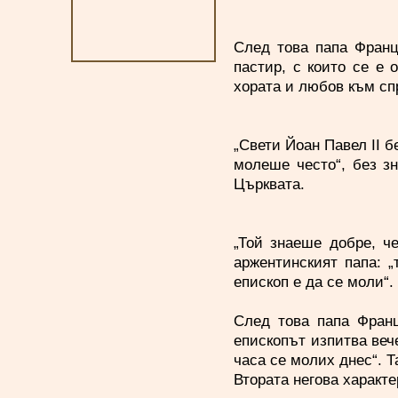
След това папа Франц
пастир, с които се е 
хората и любов към сп
„Свети Йоан Павел II б
молеше често“, без з
Църквата.
„Той знаеше добре, ч
аржентинският папа: 
епископ е да се моли“.
След това папа Франц
епископът изпитва вече
часа се молих днес“. Т
Втората негова характе