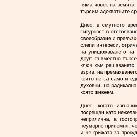
няма човек на земята 
търсим адекватните ср
Днес, в смутното вре
сигурност в отстояване
своеобразие и превъзх
слепи интереси, отрич
на унищожаването на 
друг: съвместно търс
ключ към решаването 
взрив, на премахванет
които не са само и ед
духовни, на радикална
която живеем.
Днес, когато изгнани
посрещан като нежелан
неприлична, а гостоп
неуморно припомня, че
и че грижата за проку