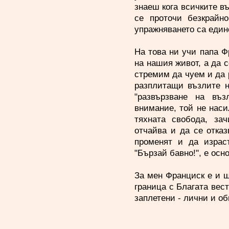
знаеш кога всичките в
се проточи безкрайно
упражняването са еди
На това ни учи папа Ф
на нашия живот, а да с
стремим да чуем и да
разплитащи възлите н
"развързване на въз
внимание, той не наси
тяхната свобода, за
отчайва и да се отка
променят и да израст
"Бързай бавно!", е осн
За мен Франциск е и щ
граница с Благата вес
заплетени - лични и о