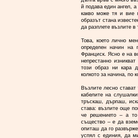
й подава един ангел, а
какво може тя и вие 
образът стана известе
да разплете възлите в 
Това, което лично мен
определен начин на 
Франциск. Ясно е на вс
непрестанно изникват
този образ ни кара д
колкото за начина, по 
Възлите лесно стават 
кабелите на слушалки
тръскаш, дърпаш, иск
става: възлите още пов
че решението – а то
същество – е да взем
опиташ да го развърже
успял с единия, да м