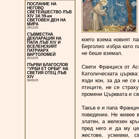
ПОСЛАНИЕ НА
НЕГОВО
СВЕТЕЙШЕСТВО ЛЪВ
XIV ЗА 59-ия
СВЕТОВЕН ДЕН НА
МИРА
29/12/25
СЪВМЕСТНА
ДЕКЛАРАЦИЯ НА
което взема новият па
ПАПА ЛЪВ XIV И
Берголио избра като п
ВСЕЛЕНСКИЯТ
ПАТРИАРХ
не беше вземал.
ВАРТОЛОМЕЙ
20/12/25
ПЪРВИ БЛАГОСЛОВ
Свети Франциск от Аси
“УРБИ ЕТ ОРБИ” НА
Католическата църква:
СВЕТИЯ ОТЕЦ ЛЪВ
XIV
язди кон, за да не се
09/05/25
птиците, не се страхув
промени Църквата и све
Такъв е и папа Франци
поведение. Не живее в
златен, а железен кръ
пред него и да му це
жестове, усмивки, с