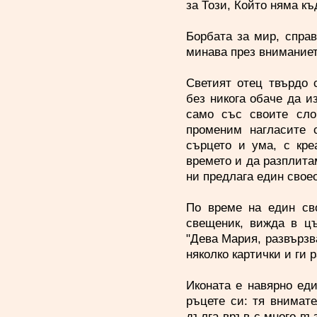
за Този, Който няма къ
Борбата за мир, спра
минава през вниманиет
Светият отец твърдо 
без никога обаче да и
само със своите сло
променим нагласите 
сърцето и ума, с кре
времето и да разплита
ни предлага един свое
По време на един св
свещеник, вижда в цъ
"Дева Мария, развързв
няколко картички и ги
Иконата е навярно ед
ръцете си: тя внимат
дълга връв с много въ