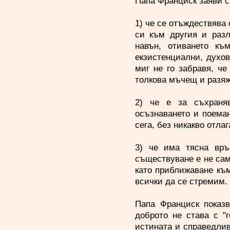
Папа Франциск заяви с
1) че се отъждествява 
си към другия и разл
навън, отиването къ
екзистенциални, духов
миг не го забравя, ч
толкова мъчещ и разяж
2) че е за съхраня
осъзнаването и поеман
сега, без никакво отла
3) че има тясна връ
съществуване е не сам
като приближаване към
всички да се стремим.
Папа Франциск показв
доброто не става с "
истината и справедливо