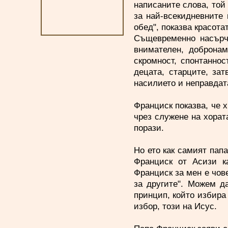
написаните слова, той 
за най-всекидневните 
обед", показва красота
Същевременно насърча
внимателен, добронам
скромност, спонтаннос
децата, старците, за
насилието и неправдат
Франциск показва, че х
чрез служене на хорат
порази.
Но ето как самият пап
Франциск от Асизи к
Франциск за мен е чове
за другите". Можем д
принцип, който избира 
избор, този на Исус.