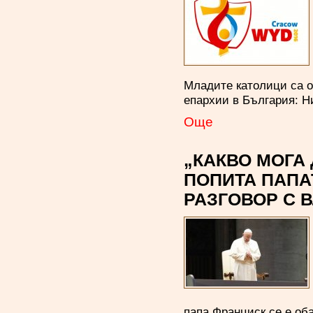
Младите католици са ок
епархии в България: Н
Oще
„КАКВО МОГА 
ПОПИТА ПАПА
РАЗГОВОР С 
папа Франциск се е об