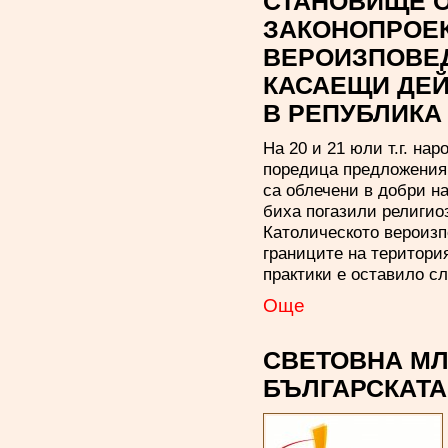
СТАНОВИЩЕ 
ЗАКОНОПРОЕК
ВЕРОИЗПОВЕД
КАСАЕЩИ ДЕЙ
В РЕПУБЛИКА
На 20 и 21 юли т.г. на
поредица предложения 
са облечени в добри н
биха погазили религио
Католическото вероизп
границите на територи
практики е оставило с
Oще
СВЕТОВНА МЛ
БЪЛГАРСКАТА