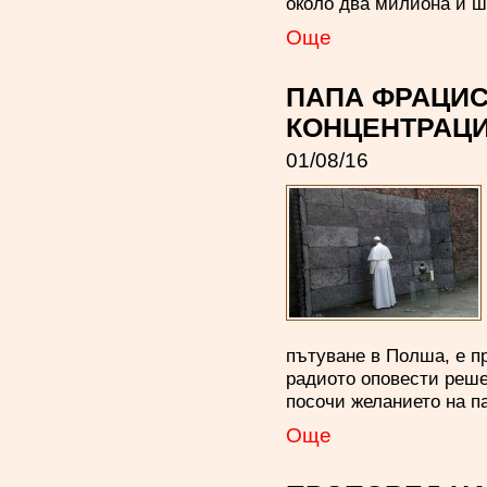
около два милиона и ш
Oще
ПАПА ФРАЦИС
КОНЦЕНТРАЦИ
01/08/16
пътуване в Полша, е 
радиото оповести реше
посочи желанието на п
Oще