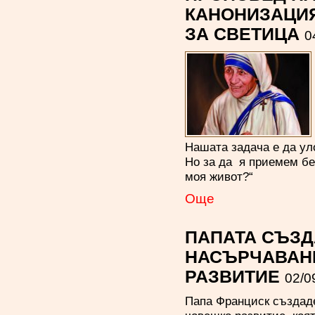
КАНОНИЗАЦИЯ
ЗА СВЕТИЦА
0
Нашата задача е да ул
Но за да я приемем бе
моя живот?“
Oще
ПАПАТА СЪЗД
НАСЪРЧАВАН
РАЗВИТИЕ
02/0
Папа Франциск създаде