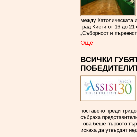
между Католическата и
град Киети от 16 до 21
„Съборност и първенст
Oще
ВСИЧКИ ГУБЯ
ПОБЕДИТЕЛИ
поставено преди тридесе
събраха представители 
Това беше първото тър
искаха да утвърдят не