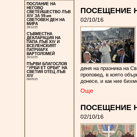
ПОСЛАНИЕ НА
НЕГОВО
ПОСЕЩЕНИЕ Н
СВЕТЕЙШЕСТВО ЛЪВ
XIV ЗА 59-ия
02/10/16
СВЕТОВЕН ДЕН НА
МИРА
29/12/25
СЪВМЕСТНА
ДЕКЛАРАЦИЯ НА
ПАПА ЛЪВ XIV И
ВСЕЛЕНСКИЯТ
ПАТРИАРХ
ВАРТОЛОМЕЙ
20/12/25
ПЪРВИ БЛАГОСЛОВ
деня на празника на С
“УРБИ ЕТ ОРБИ” НА
СВЕТИЯ ОТЕЦ ЛЪВ
проповед, в която обър
XIV
09/05/25
донесе, и как ние бих
Oще
ПОСЕЩЕНИЕ Н
02/10/16