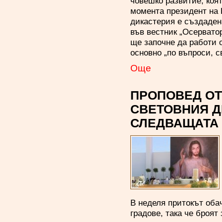
човешко развитие, коя
момента президент на
дикастерия е създадена
във вестник „Осервато
ще започне да работи о
основно „по въпроси, с
Oще
ПРОПОВЕД ОТ
СВЕТОВНИЯ Д
СЛЕДВАЩАТА 
В неделя притокът оба
градове, така че броят