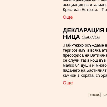
асоциация на италианц
Кристиан Естрози. По
Oще
ДЕКЛАРАЦИЯ 
НИЦА
15/07/16
„Най-тежко осъждаме в
терирозимъ и всяка ат
пресофиса на Ватикана
се случи тази нощ във 
малко 84 души и много
падането на Бастилият
камион в хората, събр
Oще
‹ назад
1