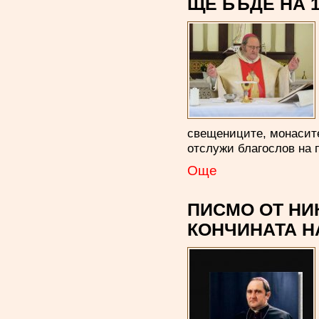
ЩЕ БЪДЕ НА 19
свещениците, монасите
отслужи благослов на 
Oще
ПИСМО ОТ НИ
КОНЧИНАТА Н