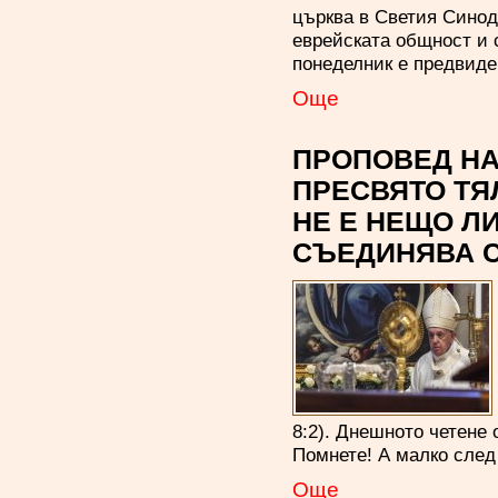
църква в Светия Синод
еврейската общност и 
понеделник е предвиде
Oще
ПРОПОВЕД НА
ПРЕСВЯТО ТЯ
НЕ Е НЕЩО ЛИ
СЪЕДИНЯВА С 
8:2). Днешното четене 
Помнете! А малко след
Oще