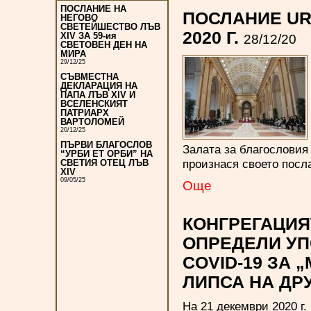
ПОСЛАНИЕ НА
ПОСЛАНИЕ URB
НЕГОВО
СВЕТЕЙШЕСТВО ЛЪВ
2020 Г.
XIV ЗА 59-ия
28/12/20
СВЕТОВЕН ДЕН НА
МИРА
29/12/25
СЪВМЕСТНА
ДЕКЛАРАЦИЯ НА
ПАПА ЛЪВ XIV И
ВСЕЛЕНСКИЯТ
ПАТРИАРХ
ВАРТОЛОМЕЙ
20/12/25
ПЪРВИ БЛАГОСЛОВ
Залата за благословия 
“УРБИ ЕТ ОРБИ” НА
произнася своето посла
СВЕТИЯ ОТЕЦ ЛЪВ
XIV
09/05/25
Oще
КОНГРЕГАЦИЯ
ОПРЕДЕЛИ УП
COVID-19 ЗА
ЛИПСА НА ДР
На 21 декември 2020 г.