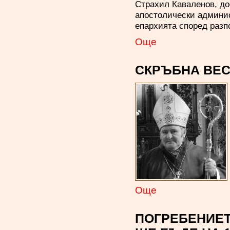
Страхил Каваленов, до
апостолически админи
епархията според разп
Oще
СКРЪБНА ВЕС
Oще
ПОГРЕБЕНИЕТ