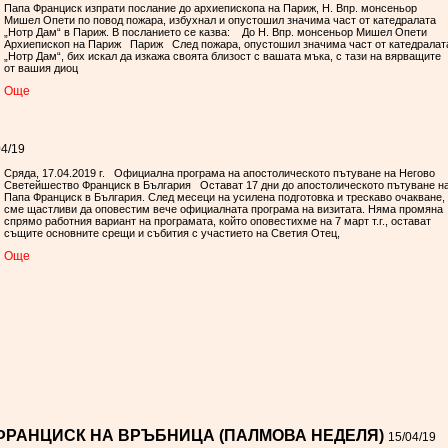
Папа Франциск изпрати послание до архиепископа на Париж, Н. Впр. монсеньор
Мишел Опети по повод пожара, избухнал и опустошил значима част от катедралата
„Нотр Дам“ в Париж. В посланието се казва: До Н. Впр. монсеньор Мишел Опети
Архиепископ на Париж Париж След пожара, опустошил значима част от катедралат
„Нотр Дам“, бих искал да изкажа своята близост с вашата мъка, с тази на вярващите
от вашия диоц
Oще
04/19
Сряда, 17.04.2019 г. Официална програма на апостолическото пътуване на Негово
Светейшество Франциск в България Остават 17 дни до апостолическото пътуване н
Папа Франциск в България. След месеци на усилена подготовка и трескаво очакване,
сме щастливи да оповестим вече официалната програма на визитата. Няма промяна
спрямо работния вариант на програмата, който оповестихме на 7 март т.г., остават
същите основните срещи и събития с участието на Светия Отец,
Oще
ФРАНЦИСК НА ВРЪБНИЦА (ПАЛМОВА НЕДЕЛЯ)
15/04/19