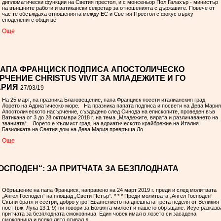
дипломатически функции на Светия престол, и с монсеньор Пол Галахър - министър
на външните работи и ватикански секретар за отношенията с държавите. Повече от
час те обсъждаха отношенията между ЕС и Светия Престол с фокус върху
споделените общи це
Oще
ПАПА ФРАНЦИСК ПОДПИСА АПОСТОЛИЧЕСКО
ЕНИЕ CHRISTUS VIVIT ЗА МЛАДЕЖИТЕ И ГО
АРИЯ
27/03/19
На 25 март, на празника Благовещение, папа Франциск посети италианския град
Лорето на Адриатическо море. На празника папата подписа и посвети на Дева Мария
Апостолическото насърчение, създадено след Синода на епископите, проведен във
Ватикана от 3 до 28 октомври 2018 г. на тема „Младежите, вярата и различаването на
званията“. Лорето е хълмист град на адриатическото крайбрежие на Италия.
Базиликата на Светия дом на Дева Мария превръща Ло
Oще
ОСПОДЕН“: ЗА ПРИТЧАТА ЗА БЕЗПЛОДНАТА
Обръщение на папа Франциск, направено на 24 март 2019 г. преди и след молитвата
„Ангел Господен“ на площад „Свети Петър“. * * * Преди молитвата „Ангел Господен“
Скъпи братя и сестри, добро утро! Евангелието на днешната трета неделя от Великия
пост (вж. Лука 13:1-9) ни говори за Божията милост и нашето обръщане. Исус разказв
притчата за безплодната смоковница. Един човек имал в лозето си засадена
смоковница и всяко лято отивал д