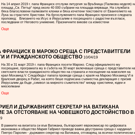
На 14 април 2019 г. папа Франциск отслужи литургия за Връбница (Палмова неделя) н
площад „Св. Петър“ пред около 40 000 събрани на площада вярващи. На службата
бяха благословени палмовите клонки и бяха изчетени текстовете от Евангелието на
Лука за страстите Христови. На богослужението папа Франциск произнесе следната
проповед: Влизането на Исус в Йерусалим е посрещнато с радостни възгласи,
последвани от Неговото унижение. Празничните викове са изместени
Oще
 ФРАНЦИСК В МАРОКО СРЕЩА С ПРЕДСТАВИТГЕЛИ
ТИ И ГРАЖДАНСКОТО ОБЩЕСТВО
10/04/19
На 30 и 31 март 2019 г. папа Франциск посети Мароко. След официалното му
посрещане, програмата му в събота на 30 март включваше среща с представители н
светските власти гражданското общество на страната и посещение на мавзолея на
крал Мохамед V. Следобедът папата проведе среща с краля на Мароко Мохамед VІ в
Кралския дворец в Рабат, на която беше подписана съвместна декларация с призив
Йерусалим да бъде „символ за мирното съжителство“ между християни, юдеи и
мюсюлмани
Oще
РИЕЛ И ДЪРЖАВНИЯТ СЕКРЕТАР НА ВАТИКАНА
Е ЗА ОТСТОЯВАНЕ НА ЧОВЕШКОТО ДОСТОЙНСТВО В
19
В рамките на визитата си във Ватикана, българският еврокомисар по цифровата
икономика и общество Мария Габриел проведе важна двустранна среща с кардинал
Пиетро Паролин - държавен секретар на Ватикана, отговарящ за всички политически 