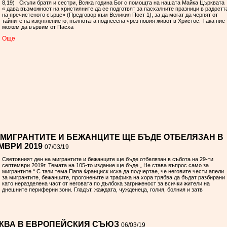
8,19) Скъпи братя и сестри, Всяка година Бог с помощта на нашата Майка Църквата
« дава възможност на християните да се подготвят за пасхалните празници в радостт
на пречистеното сърце» (Предговор към Великия Пост 1), за да могат да черпят от
тайните на изкуплението, пълнотата поднесена чрез новия живот в Христос. Така ние
можем да вървим от Пасха
Oще
 МИГРАНТИТЕ И БЕЖАНЦИТЕ ЩЕ БЪДЕ ОТБЕЛЯЗАН В
МВРИ 2019
07/03/19
Световният ден на мигрантите и бежанците ще бъде отбелязан в събота на 29-ти
септември 2019г. Темата на 105-то издание ще бъде „ Не става въпрос само за
мигрантите “ С тази тема Папа Франциск иска да подчертае, че неговите чести апели
за мигрантите, бежанците, прогонените и трафика на хора трябва да бъдат разбирани
като неразделена част от неговата по дълбока загриженост за всички жители на
днешните периферни зони. Гладът, жаждата, чужденеца, голия, болния и затв
КВА В ЕВРОПЕЙСКИЯ СЪЮЗ
06/03/19