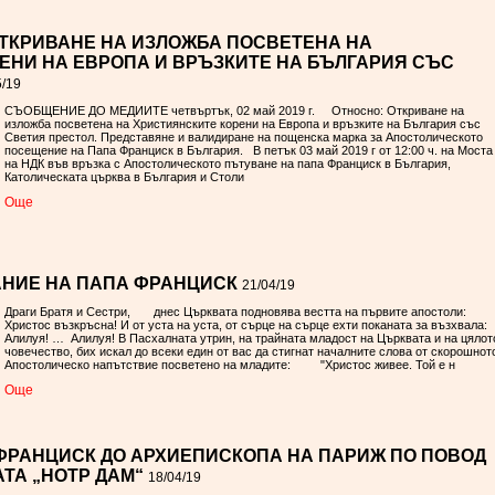
ТКРИВАНЕ НА ИЗЛОЖБА ПОСВЕТЕНА НА
ЕНИ НА ЕВРОПА И ВРЪЗКИТЕ НА БЪЛГАРИЯ СЪС
5/19
СЪОБЩЕНИЕ ДО МЕДИИТЕ четвъртък, 02 май 2019 г. Относно: Откриване на
изложба посветена на Християнските корени на Европа и връзките на България със
Светия престол. Представяне и валидиране на пощенска марка за Апостолическото
посещение на Папа Франциск в България. В петък 03 май 2019 г от 12:00 ч. на Моста
на НДК във връзка с Апостолическото пътуване на папа Франциск в България,
Католическата църква в България и Столи
Oще
АНИЕ НА ПАПА ФРАНЦИСК
21/04/19
Драги Братя и Сестри, днес Църквата подновява вестта на първите апостоли:
Христос възкръсна! И от уста на уста, от сърце на сърце ехти поканата за възхвала:
Алилуя! … Алилуя! В Пасхалната утрин, на трайната младост на Църквата и на цялот
човечество, бих искал до всеки един от вас да стигнат началните слова от скорошнот
Aпостолическo напътствие посветено на младите: "Христос живее. Той е н
Oще
ФРАНЦИСК ДО АРХИЕПИСКОПА НА ПАРИЖ ПО ПОВОД
ТА „НОТР ДАМ“
18/04/19