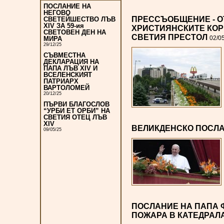
ПОСЛАНИЕ НА
НЕГОВО
ПРЕССЪОБЩЕНИЕ - О
СВЕТЕЙШЕСТВО ЛЪВ
XIV ЗА 59-ия
ХРИСТИЯНСКИТЕ КОР
СВЕТОВЕН ДЕН НА
СВЕТИЯ ПРЕСТОЛ
02/0
МИРА
29/12/25
СЪВМЕСТНА
ДЕКЛАРАЦИЯ НА
ПАПА ЛЪВ XIV И
ВСЕЛЕНСКИЯТ
ПАТРИАРХ
ВАРТОЛОМЕЙ
20/12/25
ПЪРВИ БЛАГОСЛОВ
“УРБИ ЕТ ОРБИ” НА
СВЕТИЯ ОТЕЦ ЛЪВ
XIV
ВЕЛИКДЕНСКО ПОСЛ
09/05/25
ПОСЛАНИЕ НА ПАПА 
ПОЖАРА В КАТЕДРАЛА