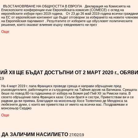
ВЪЗСТАНОВЯВАНЕ НА ОБЩНОСТТА В ЕВРОПА Декларация на Комисията на
Епископските конференции към Европейската комисия (COMECE) с оглед на
европейските избори през 2019 година. От 23 до 26 май 2019 година всички граждани
на ЕС от европейския континент ще бъдат отговорни за избирането на новите членове
на Европейския парламент . Резултатите от изборите ще обусловят политическите
решения, които оказват влияние върху ежедневието ни през
Oще
Й ХІІ ЩЕ БЪДАТ ДОСТЪПНИ ОТ 2 МАРТ 2020 г., ОБЯВ
/19
На 4 март 2019 г. папа Франциск проведе среща и направи обръщение пред
ръководителите, работниците и сътрудниците на Тайния архив на Ватикана. Срещата
беше по повод 80-та годишнина от избора на Божия раб Пий ХІІ за Римски папа. В
своето обръщение папа Франциск каза: Скъпи братя и сестри, Приветствам ви и се
радвам да ви приема. Благодаря на монсеньор Хосе Толентино де Мендонса за
любезните думи, с които ме приветства от името на всички вас. Поздравявам и
монсеньор Серджо
Oще
, ДА ЗАЛИЧИМ НАСИЛИЕТО
27/02/19