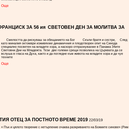
Oще
РАНЦИСК ЗА 56 ия СВЕТОВЕН ДЕН ЗА МОЛИТВА ЗА
Смелостта да рискуваш за обещанието на Бог Скъпи братя и сестри, След
като миналия октомври изживяхме динамичния и плодотворен опит на Синода
специално посветен на младите хора, а наскоро отпразнувахме в Панама 34ите
Световни Дни на Младежта. Тези две големи срещи позволиха на Църквата да се
вслуша в гласа на Духа, както и да погледне към живота на младите хора и да чуе
техните
Oще
ИЯ ОТЕЦ ЗА ПОСТНОТО ВРЕМЕ 2019
22/03/19
« Пък и цялото творение с нетърпение очаква разкриването на Божиите синове» (Ри