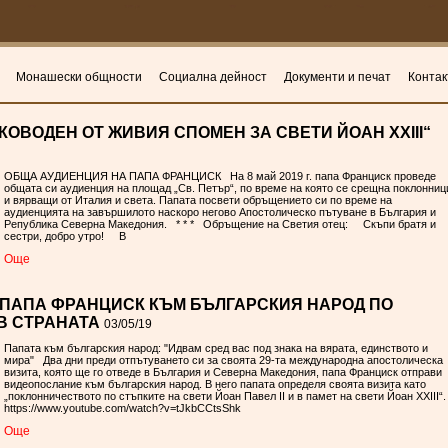
Монашески общности
Социална дейност
Документи и печат
Контак
КОВОДЕН ОТ ЖИВИЯ СПОМЕН ЗА СВЕТИ ЙОАН ХХІІІ“
ОБЩА АУДИЕНЦИЯ НА ПАПА ФРАНЦИСК На 8 май 2019 г. папа Франциск проведе
общата си аудиенция на площад „Св. Петър“, по време на която се срещна поклонниц
и вярващи от Италия и света. Папата посвети обръщението си по време на
аудиенцията на завършилото наскоро негово Апостолическо пътуване в България и
Република Северна Македония. * * * Обръщение на Светия отец: Скъпи братя и
сестри, добро утро! В
Oще
ПАПА ФРАНЦИСК КЪМ БЪЛГАРСКИЯ НАРОД ПО
В СТРАНАТА
03/05/19
Папата към българския народ: "Идвам сред вас под знака на вярата, единството и
мира" Два дни преди отпътуването си за своята 29-та международна апостолическа
визита, която ще го отведе в България и Северна Македония, папа Франциск отправи
видеопослание към българския народ. В него папата определя своята визита като
„поклонничеството по стъпките на свети Йоан Павел ІІ и в памет на свети Йоан ХХІІІ“
https://www.youtube.com/watch?v=tJkbCCtsShk
Oще